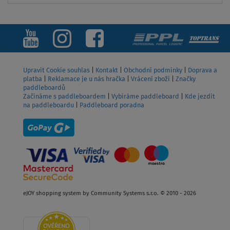
ZOBRAZIT
Upravit Cookie souhlas
|
Kontakt
|
Obchodní podmínky
|
Doprava a
platba
|
Reklamace je u nás hračka
|
Vrácení zboží
|
Značky
paddleboardů
Začínáme s paddleboardem
|
Vybíráme paddleboard
|
Kde jezdit
na paddleboardu
|
Paddleboard poradna
eJOY shopping system by Community Systems s.r.o. © 2010 - 2026