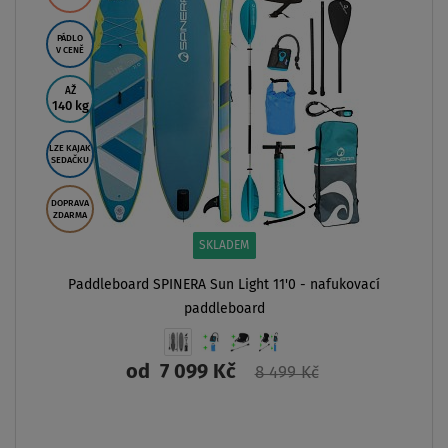
PÁDLO
V CENĚ
AŽ
140 kg
LZE KAJAK
SEDAČKU
DOPRAVA
ZDARMA
SKLADEM
Paddleboard SPINERA Sun Light 11'0 - nafukovací
paddleboard
od
7 099 Kč
8 499 Kč
ZOBRAZIT