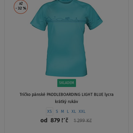
AŽ
- 32
%
SKLADEM
Tričko pánské PADDLEBOARDING LIGHT BLUE lycra
krátký rukáv
XS
S
M
L
XL
XXL
od
879 Kč
1 299 Kč