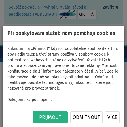
×
Soutěž pokračuje - Vyhraj virtuální závod a
Zavřít
paddleboard PADDLENAUT!
CHCI HRÁT
Při poskytování služeb nám pomáhají cookies
+420 467 409 090
0ks
CZ/Kč
Kliknutím na „Přijmout“ kdykoli odvolatelně souhlasíte s tím,
aby Padlujte.cz a třetí strany používaly soubory cookie k
optimalizaci webových stránek a vytváření uživatelských
profilů a zobrazování zájmově orientované reklamy. Možnosti
Domů
>
Kde jezdit
>
Závodíme na paddleboardu
>
konfigurace a další informace naleznete v části „Více“. Zde je
HIGHLIGHTS 2020
také možné udělený souhlas kdykoli odmítnout. Odmítnutí
neaktivuje použité technologie, s výjimkou těch, které jsou
nezbytné pro provoz stránek.
HIGHLIGHTS 2020 - Taková
Děkujeme za pochopení.
byla paddleboardová sezóna
PŘIJMOUT
ODMÍTNOUT
VÍCE
2020