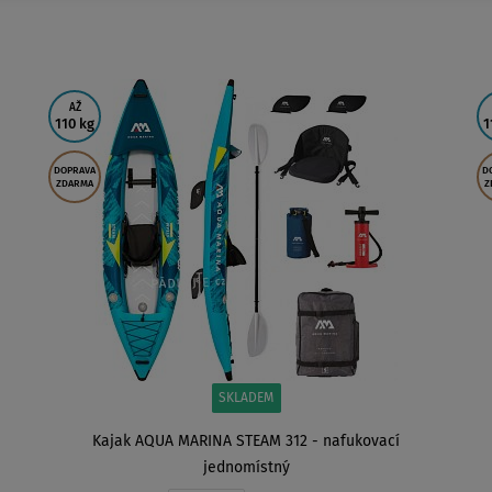
AŽ
110 kg
1
DOPRAVA
D
ZDARMA
Z
SKLADEM
Kajak AQUA MARINA STEAM 312 - nafukovací
jednomístný