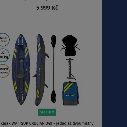
5 999 Kč
ZOBRAZIT
PÁDLO
V CENĚ
AŽ
70 kg
OPRAVA
DARMA
SKLADEM
Kajak WATTSUP CRUCIAN 340 - jedno až dvoumístný