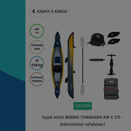
KAJAKY A KÁNOE
NÁŠ
TIP
VÝHODNÁ
SADA
AŽ
128 kg
DOPRAVA
ZDARMA
SKLADEM
Kajak AQUA MARINA TOMAHAWK AIR-K 375 -
jednomístný nafukovací