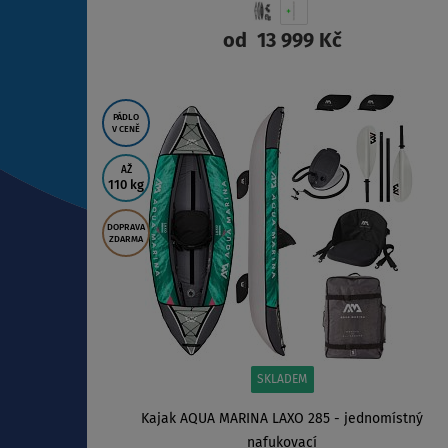
od
13 999 Kč
ZOBRAZIT
PÁDLO
V CENĚ
AŽ
110 kg
DOPRAVA
ZDARMA
SKLADEM
Kajak AQUA MARINA LAXO 285 - jednomístný
nafukovací