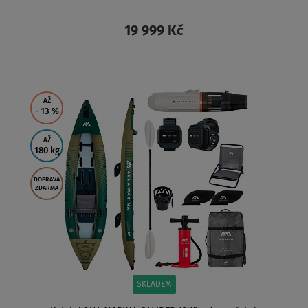
19 999 Kč
ZOBRAZIT
AŽ
- 13
%
AŽ
180 kg
DOPRAVA
ZDARMA
SKLADEM