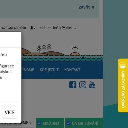
×
Zavřít
+420 467 409 090
nákupní košík
0ks
řetí
figurace
NSTVÍ
ZAČÍNÁME
KDE JEZDIT
KONTAKT
kdykoli
ou
VÍCE
DOPORUČUJEME
SKLADEM
NA OBJEDNÁNÍ