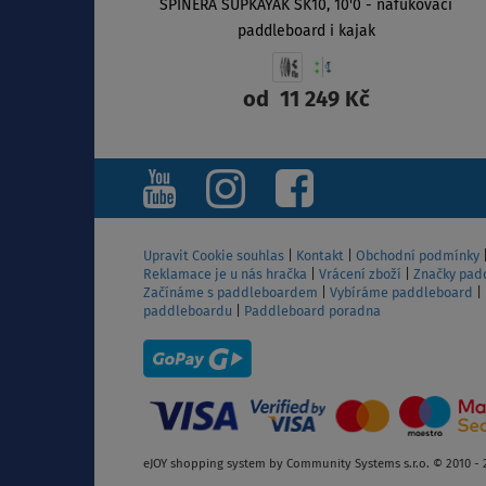
SPINERA SUPKAYAK SK10, 10'0 - nafukovací
paddleboard i kajak
od
11 249 Kč
ZOBRAZIT
Upravit Cookie souhlas
|
Kontakt
|
Obchodní podmínky
Reklamace je u nás hračka
|
Vrácení zboží
|
Značky pad
Začínáme s paddleboardem
|
Vybíráme paddleboard
|
paddleboardu
|
Paddleboard poradna
eJOY shopping system by Community Systems s.r.o. © 2010 - 