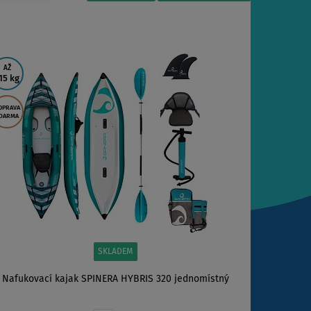
AŽ
15 kg
OPRAVA
DARMA
SKLADEM
Nafukovací kajak SPINERA HYBRIS 320 jednomístný