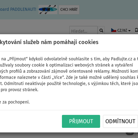
leboard PADDLENAUT!
CHCI HRÁT
CZ/Kč
skytování služeb nám pomáhají cookies
 na „Přijmout“ kdykoli odvolatelně souhlasíte s tím, aby Padlujte.cz a t
užívaly soubory cookie k optimalizaci webových stránek a vytváření
kých profilů a zobrazování zájmově orientované reklamy. Možnosti kon
AKY
ČLUNY A MOTORY
PÁDLA
PLACHTY
OBLEČENÍ
PŘÍSLUŠE
nformace naleznete v části „Více“. Zde je také možné udělený souhlas 
. Odmítnutí neaktivuje použité technologie, s výjimkou těch, které js
pro provoz stránek.
 za pochopení.
aky
PŘIJMOUT
ODMÍTNOUT
10