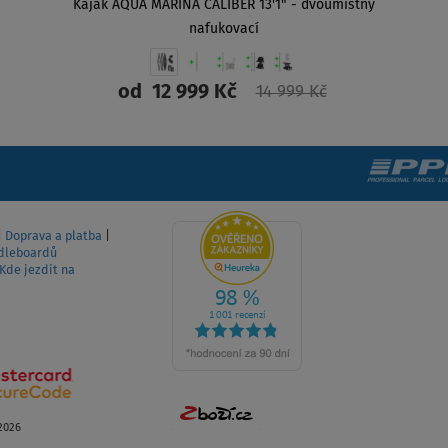
Kajak AQUA MARINA CALIBER 13'1" - dvoumístný
nafukovací
od
12 999 Kč
14 999 Kč
ZOBRAZIT
|
Doprava a platba
|
dleboardů
Kde jezdit na
2026