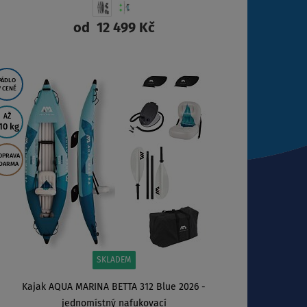
od
12 499 Kč
ZOBRAZIT
PÁDLO
V CENĚ
AŽ
10 kg
OPRAVA
DARMA
SKLADEM
Kajak AQUA MARINA BETTA 312 Blue 2026 -
jednomístný nafukovací