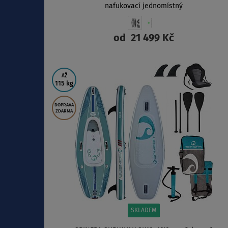
nafukovací jednomístný
od
21 499 Kč
ZOBRAZIT
AŽ
115 kg
DOPRAVA
ZDARMA
SKLADEM