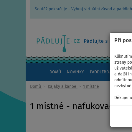
Soutěž pokračuje - Vyhraj virtuální závod a padd
Při po
Kliknutím
strany po
uživatels
DOMŮ
NOVINKY
PADDLEBOARDY
KAJ
a další i
odmítnout
nezbytné 
Domů
>
Kajaky a kánoe
>
1 místné
Děkujeme
1 místné - nafukovací kaj