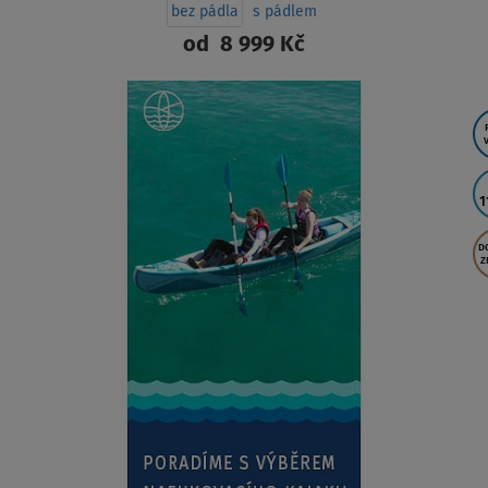
bez pádla
s pádlem
od
8 999 Kč
ZOBRAZIT
1
D
Z