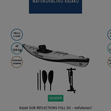
PÁDLO
V CENĚ
AŽ
120 kg
1
DOPRAVA
D
ZDARMA
Z
SKLADEM
Kajak SUN REFLECTIONS FULL DS - nafukovací