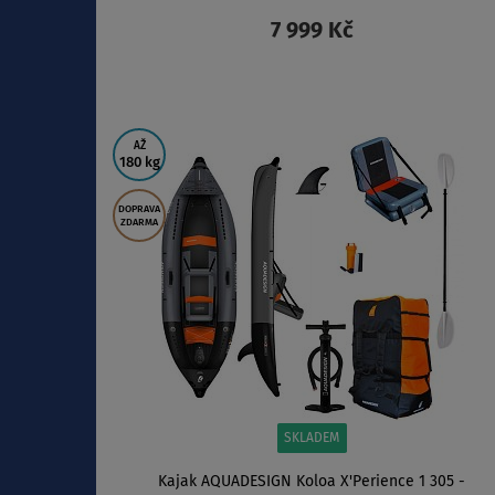
7 999 Kč
ZOBRAZIT
AŽ
180 kg
DOPRAVA
ZDARMA
SKLADEM
Kajak AQUADESIGN Koloa X'Perience 1 305 -