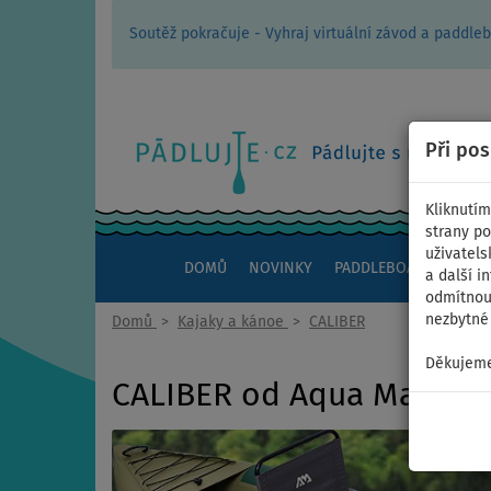
Soutěž pokračuje - Vyhraj virtuální závod a padd
Při po
Kliknutím
strany po
uživatels
DOMŮ
NOVINKY
PADDLEBOARDY
KAJ
a další i
odmítnout
nezbytné 
Domů
>
Kajaky a kánoe
>
CALIBER
Děkujeme
CALIBER od Aqua Mariny