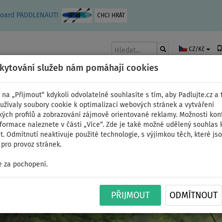
leboard PADDLENAUT!
CHCI HRÁT
CZ/Kč
skytování služeb nám pomáhají cookies
 na „Přijmout“ kdykoli odvolatelně souhlasíte s tím, aby Padlujte.cz a t
užívaly soubory cookie k optimalizaci webových stránek a vytváření
kých profilů a zobrazování zájmově orientované reklamy. Možnosti kon
AKY
ČLUNY A MOTORY
PÁDLA
PLACHTY
OBLEČENÍ
PŘÍSLUŠE
nformace naleznete v části „Více“. Zde je také možné udělený souhlas 
. Odmítnutí neaktivuje použité technologie, s výjimkou těch, které js
pro provoz stránek.
 za pochopení.
PŘIJMOUT
ODMÍTNOUT