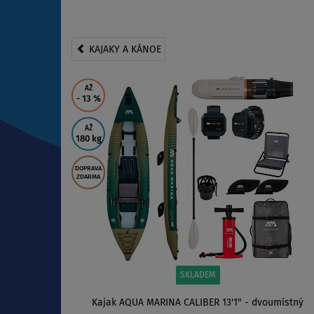
KAJAKY A KÁNOE
AŽ
- 13
%
AŽ
180 kg
DOPRAVA
ZDARMA
SKLADEM
Kajak AQUA MARINA CALIBER 13'1" - dvoumístný