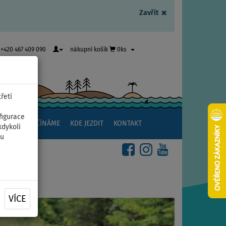
×
Zavřít
+420 467 409 090
nákupní košík
0ks
řetí
figurace
NSTVÍ
ZAČÍNÁME
KDE JEZDIT
KONTAKT
kdykoli
ou
VÍCE