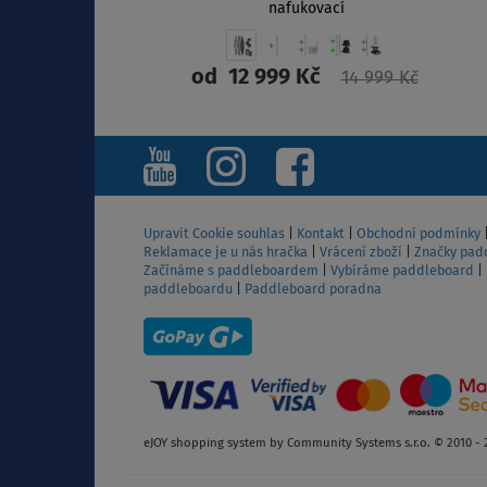
nafukovací
od
12 999 Kč
14 999 Kč
ZOBRAZIT
Upravit Cookie souhlas
|
Kontakt
|
Obchodní podmínky
Reklamace je u nás hračka
|
Vrácení zboží
|
Značky pad
Začínáme s paddleboardem
|
Vybíráme paddleboard
|
paddleboardu
|
Paddleboard poradna
eJOY shopping system by Community Systems s.r.o. © 2010 - 