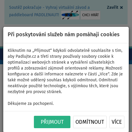
×
Soutěž pokračuje - Vyhraj virtuální závod a
Zavřít
paddleboard PADDLENAUT!
CHCI HRÁT
Při poskytování služeb nám pomáhají cookies
+420 467 409 090
0ks
CZ/Kč
Kliknutím na „Přijmout“ kdykoli odvolatelně souhlasíte s tím,
aby Padlujte.cz a třetí strany používaly soubory cookie k
optimalizaci webových stránek a vytváření uživatelských
profilů a zobrazování zájmově orientované reklamy. Možnosti
Domů
>
PaddleBlog
>
Mistrovství ČR v paddleboardingu 2022 -
konfigurace a další informace naleznete v části „Více“. Zde je
Dalešická přehrada
také možné udělený souhlas kdykoli odmítnout. Odmítnutí
neaktivuje použité technologie, s výjimkou těch, které jsou
nezbytné pro provoz stránek.
Mistrovství ČR v
Děkujeme za pochopení.
paddleboardingu 2022 -
PŘIJMOUT
ODMÍTNOUT
VÍCE
Dalešická přehrada