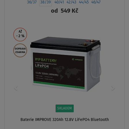
36/37
38/39
40/41
42/43
44/45
46/47
od
549 Kč
ZOBRAZIT
AŽ
- 2
%
DOPRAVA
ZDARMA
SKLADEM
Baterie IMPROVE 320Ah 12.8V LiFePO4 Bluetooth