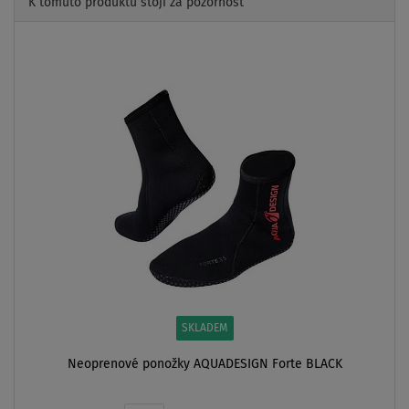
K tomuto produktu stojí za pozornost
Previous
Next
SKLADEM
Neoprenové ponožky AQUADESIGN Forte BLACK