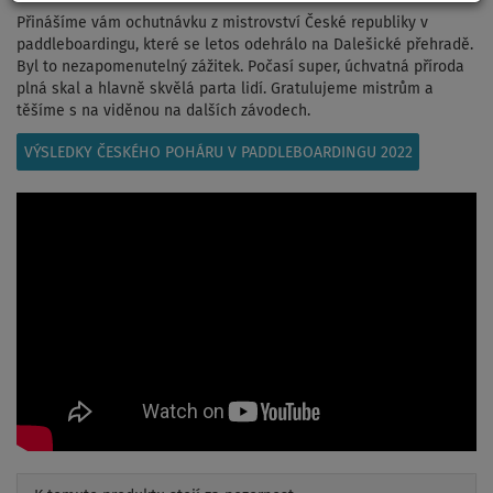
Přinášíme vám ochutnávku z mistrovství České republiky v
paddleboardingu, které se letos odehrálo na Dalešické přehradě.
Byl to nezapomenutelný zážitek. Počasí super, úchvatná příroda
plná skal a hlavně skvělá parta lidí. Gratulujeme mistrům a
těšíme s
na viděnou na dalších závodech.
VÝSLEDKY ČESKÉHO POHÁRU V PADDLEBOARDINGU 2022