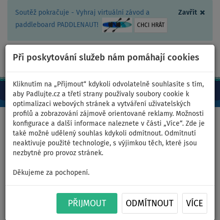
×
Soutěž pokračuje - Vyhraj virtuální závod a
Zavřít
paddleboard PADDLENAUT!
CHCI HRÁT
Při poskytování služeb nám pomáhají cookies
+420 467 409 090
0ks
CZ/Kč
Kliknutím na „Přijmout“ kdykoli odvolatelně souhlasíte s tím,
aby Padlujte.cz a třetí strany používaly soubory cookie k
optimalizaci webových stránek a vytváření uživatelských
profilů a zobrazování zájmově orientované reklamy. Možnosti
Domů
>
PaddleBlog
>
Paddleboardy RIDEWAVE
konfigurace a další informace naleznete v části „Více“. Zde je
také možné udělený souhlas kdykoli odmítnout. Odmítnutí
neaktivuje použité technologie, s výjimkou těch, které jsou
nezbytné pro provoz stránek.
Paddleboardy RIDEWAVE -
Děkujeme za pochopení.
kvalitní zpracování a
propracované detaily
PŘIJMOUT
ODMÍTNOUT
VÍCE