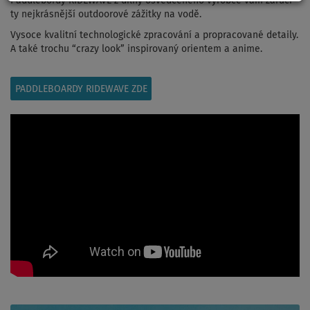
Paddlebordy RIDEWAVE z dílny osvědčeného výrobce vám zaručí
ty nejkrásnější outdoorové zážitky na vodě.
Vysoce kvalitní technologické zpracování a propracované detaily.
A také trochu “crazy look” inspirovaný orientem a anime.
PADDLEBOARDY RIDEWAVE ZDE