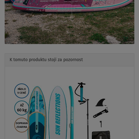
K tomuto produktu stojí za pozornost
Previous
Next
PÁDLO
V CENĚ
AŽ
60 kg
DOPRAVA
ZDARMA