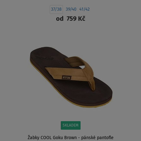
37/38
39/40
41/42
od
759 Kč
ZOBRAZIT
SKLADEM
Žabky COOL Goku Brown - pánské pantofle