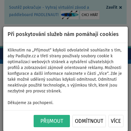
×
Soutěž pokračuje - Vyhraj virtuální závod a
Zavřít
paddleboard PADDLENAUT!
CHCI HRÁT
Při poskytování služeb nám pomáhají cookies
+420 467 409 090
0ks
CZ/Kč
Kliknutím na „Přijmout“ kdykoli odvolatelně souhlasíte s tím,
aby Padlujte.cz a třetí strany používaly soubory cookie k
optimalizaci webových stránek a vytváření uživatelských
profilů a zobrazování zájmově orientované reklamy. Možnosti
Domů
>
Oblečení
konfigurace a další informace naleznete v části „Více“. Zde je
také možné udělený souhlas kdykoli odmítnout. Odmítnutí
neaktivuje použité technologie, s výjimkou těch, které jsou
nezbytné pro provoz stránek.
Oblečení nejen k vodě
Děkujeme za pochopení.
Pokud při pádlování preferujete pohodlí a komfort, jistě vás
zaujme naše nabídka speciálního funkčního oblečení. S kolekcí
PADDLEFASHION.com
si svůj oblíbený sport můžete užít opravdu
PŘIJMOUT
ODMÍTNOUT
VÍCE
VÍCE...
naplno!