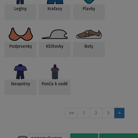
Legíny
Kraťasy
Plavky
Podprsenky
Kšiltovky
Boty
Neoprény
Ponča k vodě
««
1
2
3
4