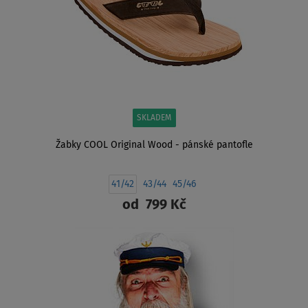
SKLADEM
Žabky COOL Original Wood - pánské pantofle
41/42
43/44
45/46
od
799 Kč
ZOBRAZIT