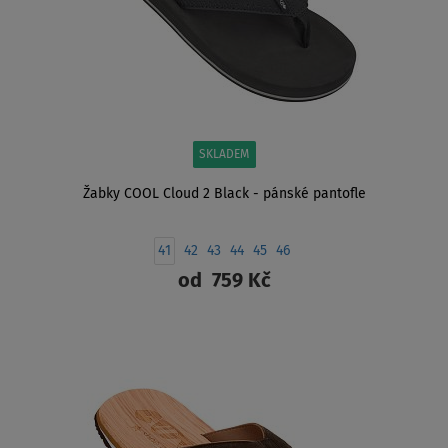
SKLADEM
Žabky COOL Cloud 2 Black - pánské pantofle
41
42
43
44
45
46
od
759 Kč
ZOBRAZIT