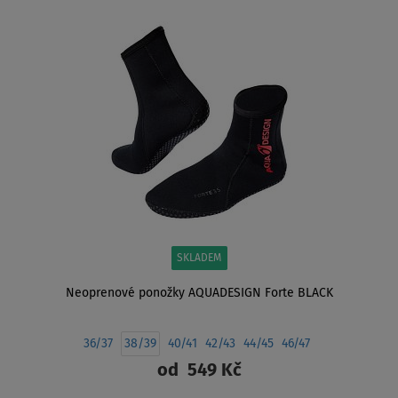
ZOBRAZIT
SKLADEM
Neoprenové ponožky AQUADESIGN Forte BLACK
36/37
38/39
40/41
42/43
44/45
46/47
od
549 Kč