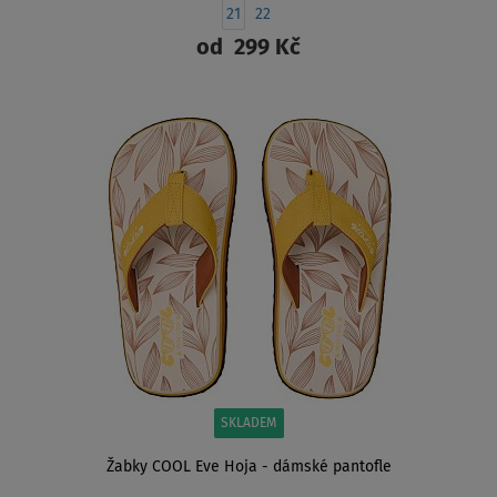
21
22
od
299 Kč
ZOBRAZIT
SKLADEM
Žabky COOL Eve Hoja - dámské pantofle