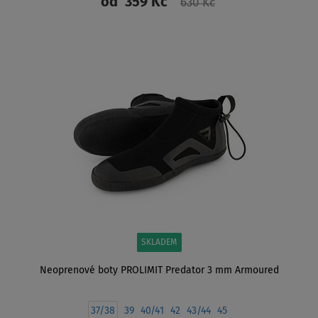
od
359 Kč
630 Kč
ZOBRAZIT
SKLADEM
Neoprenové boty PROLIMIT Predator 3 mm Armoured
37/38
39
40/41
42
43/44
45