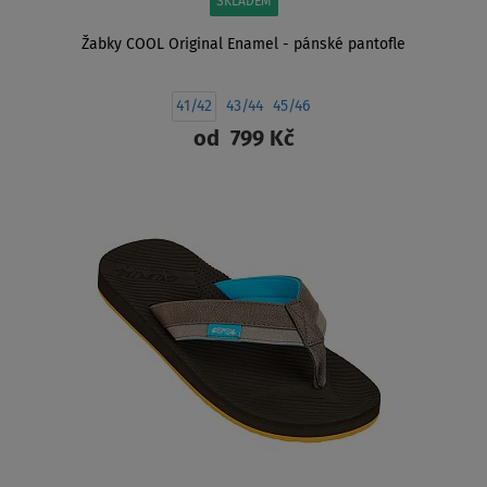
SKLADEM
Žabky COOL Original Enamel - pánské pantofle
41/42
43/44
45/46
od
799 Kč
ZOBRAZIT