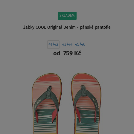
SKLADEM
Žabky COOL Original Denim - pánské pantofle
41/42
43/44
45/46
od
759 Kč
ZOBRAZIT