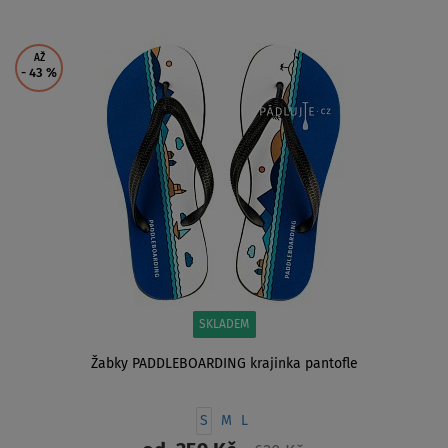
ZOBRAZIT
AŽ
- 43
%
SKLADEM
Žabky PADDLEBOARDING krajinka pantofle
S
M
L