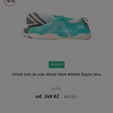
- 64
%
SKLADEM
Dětské boty do vody dětské AQUA MARINA Ripples Blue
34/35
od
249 Kč
699 Kč
ZOBRAZIT