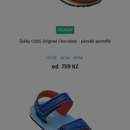
SKLADEM
Žabky COOL Original Chocolate - pánské pantofle
41/42
43/44
45/46
od
759 Kč
ZOBRAZIT