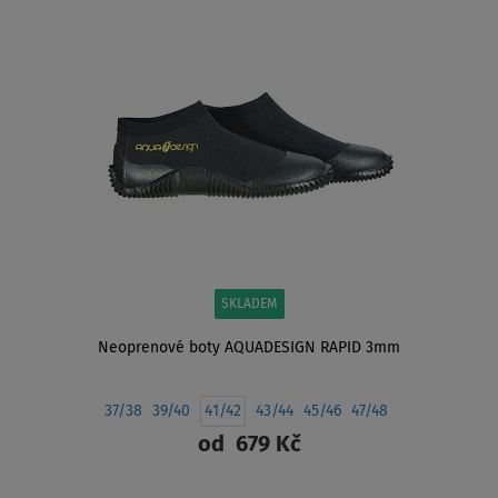
SKLADEM
Neoprenové boty AQUADESIGN RAPID 3mm
37/38
39/40
41/42
43/44
45/46
47/48
od
679 Kč