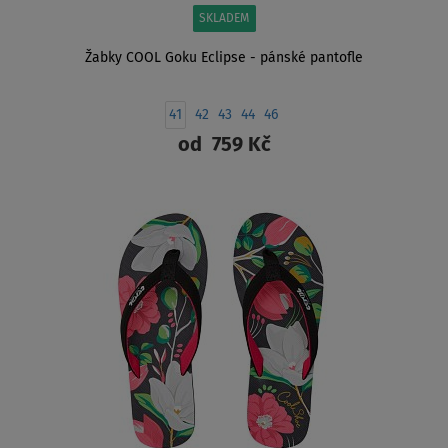
SKLADEM
Žabky COOL Goku Eclipse - pánské pantofle
41
42
43
44
46
od
759 Kč
ZOBRAZIT