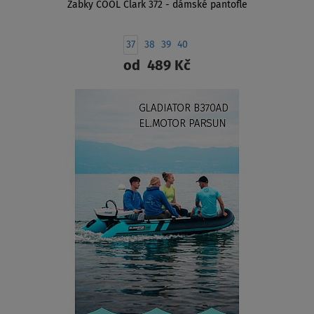
Žabky COOL Clark 372 - dámské pantofle
37
38
39
40
od
489 Kč
ZOBRAZIT