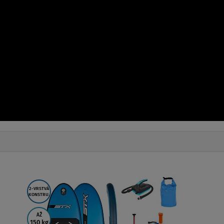
2-VRSTVÁ
KONSTRU.
AŽ
150 kg