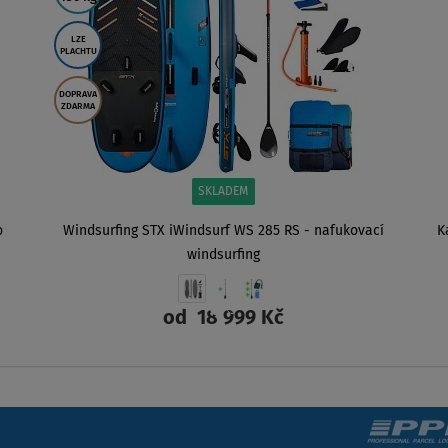
LZE
PLACHTU
DOPRAVA
ZDARMA
SKLADEM
o
Windsurfing STX iWindsurf WS 285 RS - nafukovací
K
windsurfing
od
18 999 Kč
ZOBRAZIT