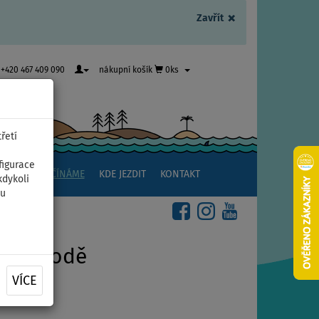
×
Zavřít
+420 467 409 090
nákupní košík
0ks
řetí
figurace
NSTVÍ
ZAČÍNÁME
KDE JEZDIT
KONTAKT
kdykoli
ou
oucí vodě
oucí vodě
VÍCE