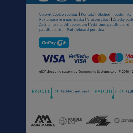
Upravit Cookie souhlas
|
Kontakt
|
Obchodní podmínky
Reklamace je u nás hračka
|
Vrácení zboží
|
Značky pad
Začínáme s paddleboardem
|
Vybíráme paddleboard
|
paddleboardu
|
Paddleboard poradna
eJOY shopping system by Community Systems s.r.o. © 2010 - 