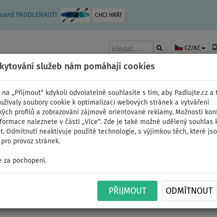
leboard PADDLENAUT!
CHCI HRÁT
CZ/Kč
skytování služeb nám pomáhají cookies
 na „Přijmout“ kdykoli odvolatelně souhlasíte s tím, aby Padlujte.cz a t
užívaly soubory cookie k optimalizaci webových stránek a vytváření
kých profilů a zobrazování zájmově orientované reklamy. Možnosti kon
AKY
ČLUNY A MOTORY
PÁDLA
PLACHTY
OBLEČENÍ
PŘÍSLUŠE
nformace naleznete v části „Více“. Zde je také možné udělený souhlas 
. Odmítnutí neaktivuje použité technologie, s výjimkou těch, které js
pro provoz stránek.
 poradna
>
Pojistný řemínek - leash - pro bezpečnost při jízdě na tek
 za pochopení.
- pro bezpečnost při jízdě na tek
PŘIJMOUT
ODMÍTNOUT