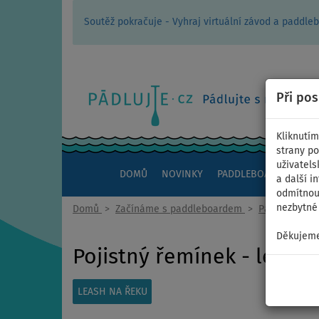
Soutěž pokračuje - Vyhraj virtuální závod a padd
Při po
Kliknutím
strany po
uživatels
DOMŮ
NOVINKY
PADDLEBOARDY
KAJ
a další i
odmítnout
nezbytné 
Domů
>
Začínáme s paddleboardem
>
Paddleboard
Děkujeme
Pojistný řemínek - leash 
LEASH NA ŘEKU