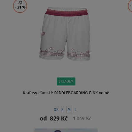
AŽ
-
- 21
%
SKLADEM
Kraťasy dámské PADDLEBOARDING PINK volné
XS
S
M
L
od
829 Kč
1 049 Kč