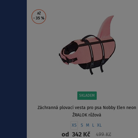
ZOBRAZIT
AŽ
- 35
%
SKLADEM
Záchranná plovací vesta pro psa Nobby Elen neon
ŽRALOK růžová
XS
S
M
L
XL
od
342 Kč
499 Kč