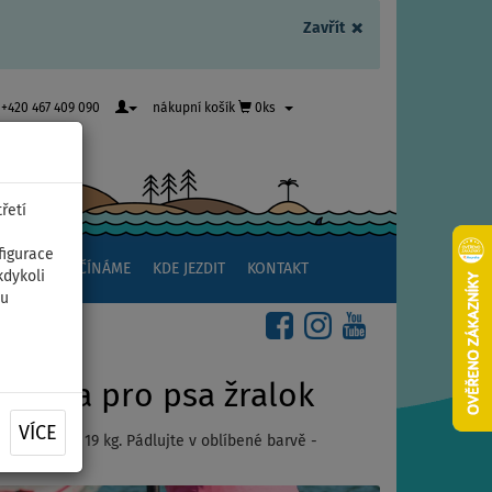
×
Zavřít
+420 467 409 090
nákupní košík
0ks
řetí
figurace
NSTVÍ
ZAČÍNÁME
KDE JEZDIT
KONTAKT
kdykoli
ou
, vesta pro psa žralok
VÍCE
váha pejska 19 kg. Pádlujte v oblíbené barvě -