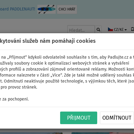
leboard PADDLENAUT!
CHCI HRÁT
CZ/Kč
skytování služeb nám pomáhají cookies
 na „Přijmout“ kdykoli odvolatelně souhlasíte s tím, aby Padlujte.cz a t
užívaly soubory cookie k optimalizaci webových stránek a vytváření
kých profilů a zobrazování zájmově orientované reklamy. Možnosti kon
AKY
ČLUNY A MOTORY
PÁDLA
PLACHTY
OBLEČENÍ
PŘÍSLUŠE
nformace naleznete v části „Více“. Zde je také možné udělený souhlas 
. Odmítnutí neaktivuje použité technologie, s výjimkou těch, které js
pro provoz stránek.
ký outfit 1
 za pochopení.
 lycra krátký rukáv, volné kraťasy
PŘIJMOUT
ODMÍTNOUT
ikost volných kraťasů M, velikost vesty pro psa M - obvod hrudi 66 cm, 