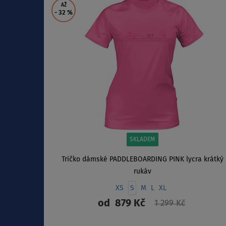
AŽ
- 32
%
SKLADEM
Tričko dámské PADDLEBOARDING PINK lycra krátký
rukáv
XS
S
M
L
XL
od
879 Kč
1 299 Kč