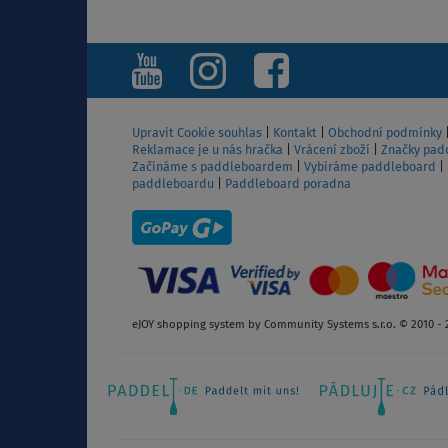
ZOBRAZIT
Upravit Cookie souhlas
|
Kontakt
|
Obchodní podmínky
Reklamace je u nás hračka
|
Vrácení zboží
|
Značky pad
Začínáme s paddleboardem
|
Vybíráme paddleboard
|
paddleboardu
|
Paddleboard poradna
eJOY shopping system by Community Systems s.r.o. © 2010 - 