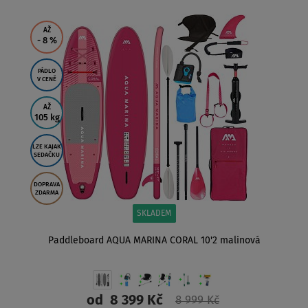
AŽ
- 8
%
PÁDLO
V CENĚ
AŽ
105 kg
LZE KAJAK
SEDAČKU
DOPRAVA
ZDARMA
SKLADEM
Paddleboard AQUA MARINA CORAL 10'2 malinová
od
8 399 Kč
8 999 Kč