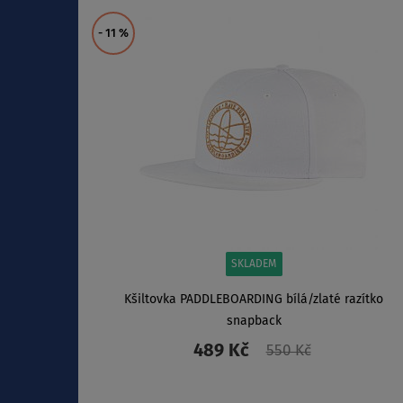
ZOBRAZIT
- 11
%
SKLADEM
Kšiltovka PADDLEBOARDING bílá/zlaté razítko
snapback
489 Kč
550 Kč