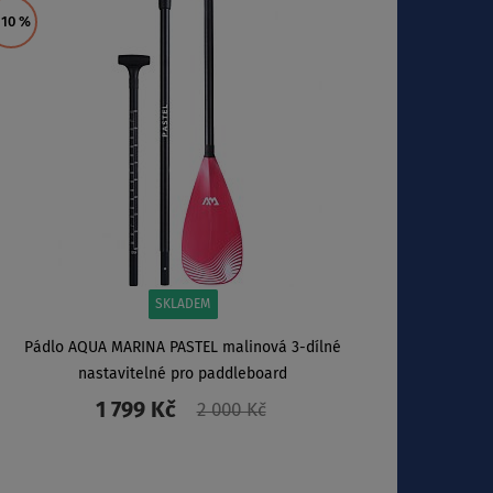
 10
%
SKLADEM
Pádlo AQUA MARINA PASTEL malinová 3-dílné
nastavitelné pro paddleboard
1 799 Kč
2 000 Kč