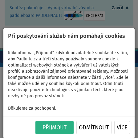
×
Soutěž pokračuje - Vyhraj virtuální závod a
Zavřít
paddleboard PADDLENAUT!
CHCI HRÁT
Při poskytování služeb nám pomáhají cookies
+420 467 409 090
0ks
CZ/Kč
Kliknutím na „Přijmout“ kdykoli odvolatelně souhlasíte s tím,
aby Padlujte.cz a třetí strany používaly soubory cookie k
optimalizaci webových stránek a vytváření uživatelských
profilů a zobrazování zájmově orientované reklamy. Možnosti
Domů
>
Nafukovací paddleboardy
>
RRD
konfigurace a další informace naleznete v části „Více“. Zde je
také možné udělený souhlas kdykoli odmítnout. Odmítnutí
neaktivuje použité technologie, s výjimkou těch, které jsou
nezbytné pro provoz stránek.
Nafukovací paddleboardy -
Děkujeme za pochopení.
RRD
Zakladatel společnosti RRD (Roberto Ricci Designs) –
PŘIJMOUT
ODMÍTNOUT
VÍCE
Roberto Ricci začal ručně navrhovat a vyrábět
windsurfingová prkna v polovině 80. let. V pozdějších letech