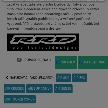
začal vyrábět také své vlastní kiteboardy i kity a po roce
1995 vznikla oddělená sekce doplňkového oblečení. V rámci
masivního boomu paddleboardingu začal v posledních
letech také vyrábět paddleboardy a veškeré potřebné
vybavení. RRD je všeobecně známo svými velmi působivými
barevnými kombinacemi a designy.
DOPORUČUJEME
0
SKLADEM
NA OBJEDNÁNÍ
NAFUKOVACÍ PADDLEBOARDY
AIR SUP
AIR EVO
AIR CRUISER
AIR SUP CONV+
AIR SENSE
AIR TOURER CONV+