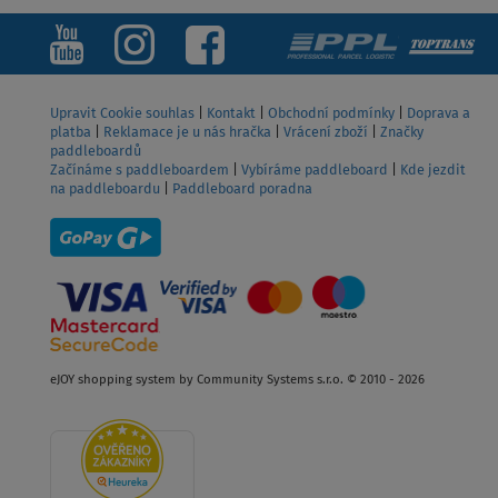
Upravit Cookie souhlas
|
Kontakt
|
Obchodní podmínky
|
Doprava a
platba
|
Reklamace je u nás hračka
|
Vrácení zboží
|
Značky
paddleboardů
Začínáme s paddleboardem
|
Vybíráme paddleboard
|
Kde jezdit
na paddleboardu
|
Paddleboard poradna
eJOY shopping system by Community Systems s.r.o. © 2010 - 2026