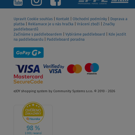
Upravit Cookie souhlas
|
Kontakt
|
Obchodní podmínky
|
Doprava a
platba
|
Reklamace je u nás hračka
|
Vrácení zboží
|
Značky
paddleboardů
Začínáme s paddleboardem
|
Vybíráme paddleboard
|
Kde jezdit
na paddleboardu
|
Paddleboard poradna
eJOY shopping system by Community Systems s.r.o. © 2010 - 2026