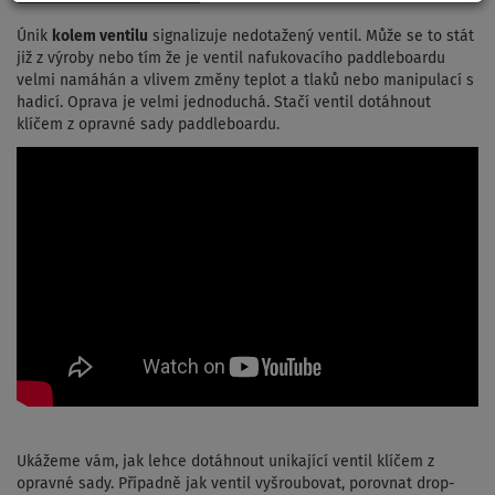
Únik
kolem ventilu
signalizuje nedotažený ventil. Může se to stát
již z výroby nebo tím že je ventil nafukovacího paddleboardu
velmi namáhán a vlivem změny teplot a tlaků nebo manipulací s
hadicí. Oprava je velmi jednoduchá. Stačí ventil dotáhnout
klíčem z opravné sady paddleboardu.
Ukážeme vám, jak lehce dotáhnout unikající ventil klíčem z
opravné sady. Případně jak ventil vyšroubovat, porovnat drop-