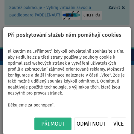
×
Soutěž pokračuje - Vyhraj virtuální závod a
Zavřít
paddleboard PADDLENAUT!
CHCI HRÁT
Při poskytování služeb nám pomáhají cookies
+420 467 409 090
0ks
CZ/Kč
Kliknutím na „Přijmout“ kdykoli odvolatelně souhlasíte s tím,
aby Padlujte.cz a třetí strany používaly soubory cookie k
optimalizaci webových stránek a vytváření uživatelských
profilů a zobrazování zájmově orientované reklamy. Možnosti
Domů
>
Začínáme s paddleboardem
>
Paddleboard poradna
konfigurace a další informace naleznete v části „Více“. Zde je
>
Unikající ventil paddleboardu
také možné udělený souhlas kdykoli odmítnout. Odmítnutí
neaktivuje použité technologie, s výjimkou těch, které jsou
nezbytné pro provoz stránek.
Jak opravit unikající ventil
Děkujeme za pochopení.
paddleboardu
PŘIJMOUT
ODMÍTNOUT
VÍCE
NÁVOD K POUŽITÍ PDF