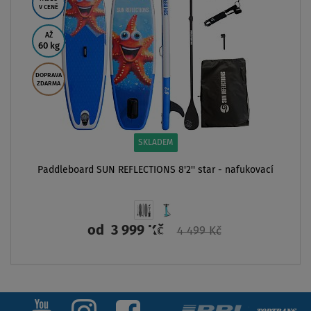
V CENĚ
AŽ
60 kg
DOPRAVA
ZDARMA
SKLADEM
Paddleboard SUN REFLECTIONS 8'2'' star - nafukovací
od
3 999 Kč
4 499 Kč
ZOBRAZIT