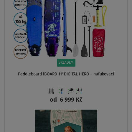
2-VRSTVÁ
KONSTRU.
AŽ
155 kg
LZE KAJAK
SEDAČKU
DOPRAVA
ZDARMA
SKLADEM
Paddleboard iBOARD 11' DIGITAL HERO - nafukovací
od
6 999 Kč
ZOBRAZIT