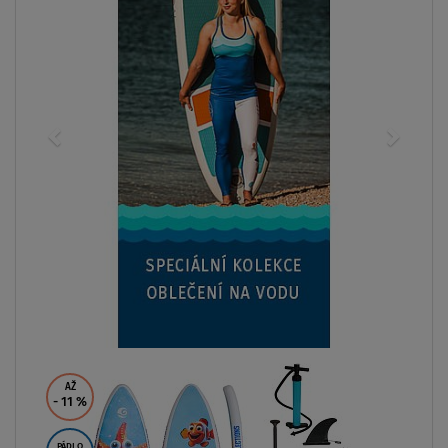
AŽ
- 11
%
PÁDLO