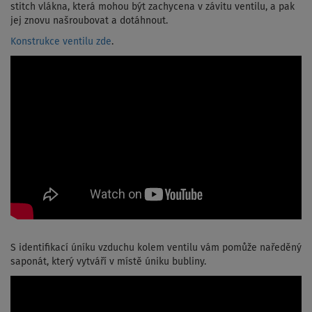
stitch vlákna, která mohou být zachycena v závitu ventilu, a pak
jej znovu našroubovat a dotáhnout.
Konstrukce ventilu zde
.
S identifikací úníku vzduchu kolem ventilu vám pomůže naředěný
saponát, který vytváří v místě úniku bubliny.