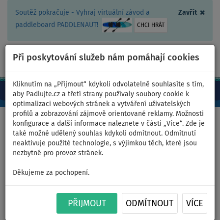
×
Soutěž pokračuje - Vyhraj virtuální závod a
Zavřít
paddleboard PADDLENAUT!
CHCI HRÁT
Při poskytování služeb nám pomáhají cookies
+420 467 409 090
0ks
CZ/Kč
Kliknutím na „Přijmout“ kdykoli odvolatelně souhlasíte s tím,
aby Padlujte.cz a třetí strany používaly soubory cookie k
optimalizaci webových stránek a vytváření uživatelských
profilů a zobrazování zájmově orientované reklamy. Možnosti
Domů
>
Pádlujte na kajaku - články, videa, recenze
>
Kajaková
konfigurace a další informace naleznete v části „Více“. Zde je
poradna
>
Vysokotlaká konstrukce
také možné udělený souhlas kdykoli odmítnout. Odmítnutí
neaktivuje použité technologie, s výjimkou těch, které jsou
nezbytné pro provoz stránek.
Vysokotlaká konstrukce -
Děkujeme za pochopení.
kajaková poradna
PŘIJMOUT
ODMÍTNOUT
VÍCE
Kajaky a kanoe, které dokáží