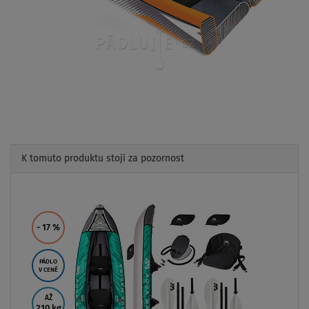
K tomuto produktu stojí za pozornost
Previous
Next
- 17
%
PÁDLO
V CENĚ
AŽ
210 kg