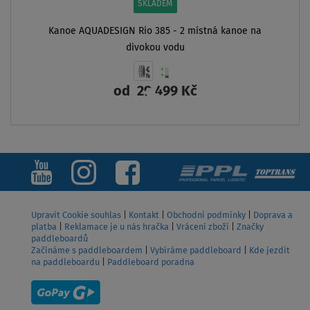
SKLADEM
Kanoe AQUADESIGN Rio 385 - 2 místná kanoe na
divokou vodu
od
29 499 Kč
ZOBRAZIT
Upravit Cookie souhlas
|
Kontakt
|
Obchodní podmínky
|
Doprava a
platba
|
Reklamace je u nás hračka
|
Vrácení zboží
|
Značky
paddleboardů
Začínáme s paddleboardem
|
Vybíráme paddleboard
|
Kde jezdit
na paddleboardu
|
Paddleboard poradna