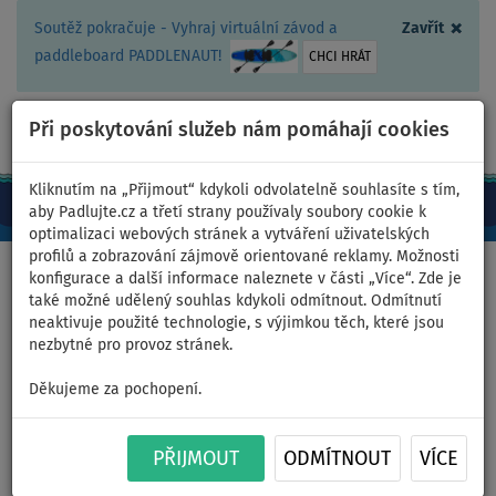
×
Soutěž pokračuje - Vyhraj virtuální závod a
Zavřít
paddleboard PADDLENAUT!
CHCI HRÁT
Při poskytování služeb nám pomáhají cookies
+420 467 409 090
0ks
CZ/Kč
Kliknutím na „Přijmout“ kdykoli odvolatelně souhlasíte s tím,
aby Padlujte.cz a třetí strany používaly soubory cookie k
optimalizaci webových stránek a vytváření uživatelských
profilů a zobrazování zájmově orientované reklamy. Možnosti
Domů
>
Pádlujte na kajaku - články, videa, recenze
>
Kajaková
konfigurace a další informace naleznete v části „Více“. Zde je
poradna
také možné udělený souhlas kdykoli odmítnout. Odmítnutí
neaktivuje použité technologie, s výjimkou těch, které jsou
nezbytné pro provoz stránek.
Kajaková poradna
Děkujeme za pochopení.
Všechny nafukovací kajaky a kánoe jsme osobně otestovali,
sami na nich jezdíme a perfektně je známe. Poradíme vám a vše
PŘIJMOUT
ODMÍTNOUT
VÍCE
vysvětlíme.