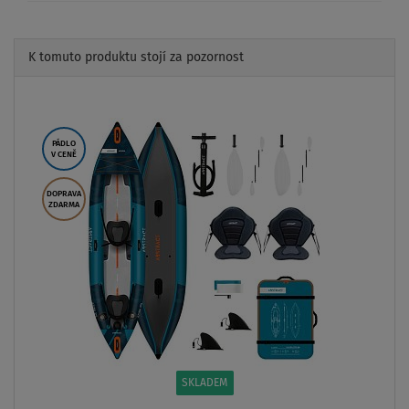
K tomuto produktu stojí za pozornost
Previous
Next
PÁDLO
V CENĚ
DOPRAVA
ZDARMA
SKLADEM