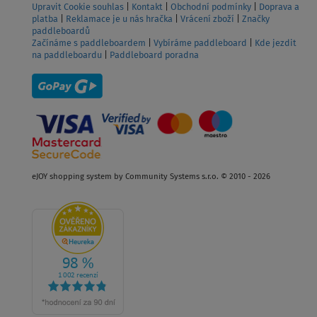
Upravit Cookie souhlas
|
Kontakt
|
Obchodní podmínky
|
Doprava a
platba
|
Reklamace je u nás hračka
|
Vrácení zboží
|
Značky
paddleboardů
Začínáme s paddleboardem
|
Vybíráme paddleboard
|
Kde jezdit
na paddleboardu
|
Paddleboard poradna
eJOY shopping system by Community Systems s.r.o. © 2010 - 2026