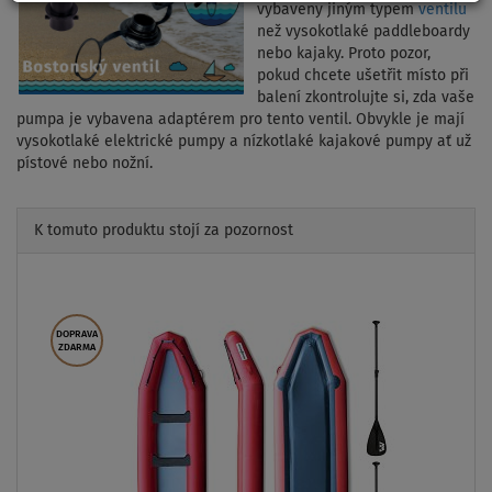
vybaveny jiným typem
ventilu
než vysokotlaké paddleboardy
nebo kajaky. Proto pozor,
pokud chcete ušetřit místo při
balení zkontrolujte si, zda vaše
pumpa je vybavena adaptérem pro tento ventil. Obvykle je mají
vysokotlaké elektrické pumpy a nízkotlaké kajakové pumpy ať už
pístové nebo nožní.
K tomuto produktu stojí za pozornost
Previous
Next
DOPRAVA
ZDARMA