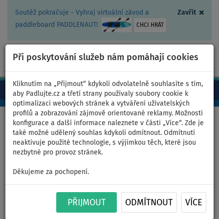
×
Soutěž pokračuje - Vyhraj virtuální závod a
Zavřít
paddleboard PADDLENAUT!
CHCI HRÁT
Při poskytování služeb nám pomáhají cookies
+420 467 409 090
0ks
CZ/Kč
Kliknutím na „Přijmout“ kdykoli odvolatelně souhlasíte s tím,
aby Padlujte.cz a třetí strany používaly soubory cookie k
optimalizaci webových stránek a vytváření uživatelských
profilů a zobrazování zájmově orientované reklamy. Možnosti
Domů
>
Pádlujte na kajaku - články, videa, recenze
>
Kajaková
konfigurace a další informace naleznete v části „Více“. Zde je
poradna
>
Bostonský ventil
také možné udělený souhlas kdykoli odmítnout. Odmítnutí
neaktivuje použité technologie, s výjimkou těch, které jsou
nezbytné pro provoz stránek.
Bostonský ventil - kajaková
Děkujeme za pochopení.
poradna
PŘIJMOUT
ODMÍTNOUT
VÍCE
Nízkotlaké kajaky a čluny jsou