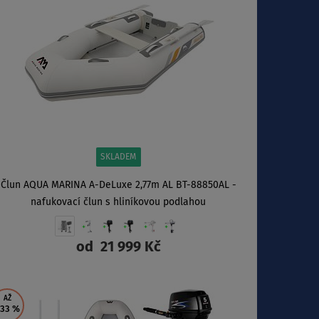
SKLADEM
Člun AQUA MARINA A-DeLuxe 2,77m AL BT-88850AL -
nafukovací člun s hliníkovou podlahou
od
21 999 Kč
ZOBRAZIT
AŽ
 33
%