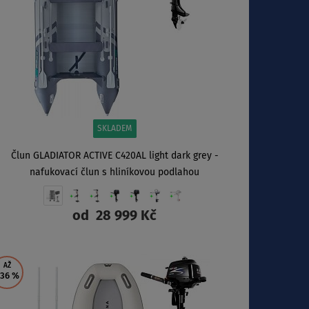
SKLADEM
Člun GLADIATOR ACTIVE C420AL light dark grey -
nafukovací člun s hliníkovou podlahou
od
28 999 Kč
ZOBRAZIT
AŽ
 36
%