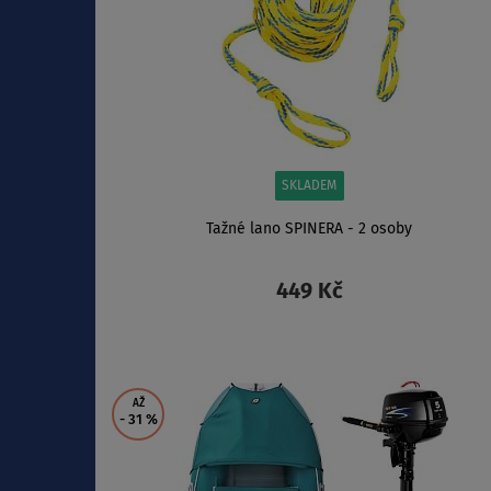
SKLADEM
Tažné lano SPINERA - 2 osoby
449 Kč
ZOBRAZIT
AŽ
- 31
%