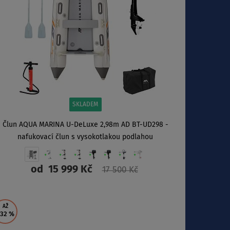
SKLADEM
Člun AQUA MARINA U-DeLuxe 2,98m AD BT-UD298 -
nafukovací člun s vysokotlakou podlahou
od
15 999 Kč
17 500 Kč
ZOBRAZIT
AŽ
 32
%