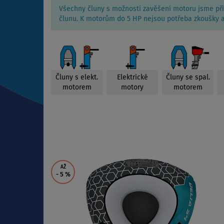
Všechny čluny s možností zavěšení motoru jsme při
člunu. K motorům do 5 HP nejsou potřeba zkoušky a
Čluny s elekt.
Elektrické
Čluny se spal.
motorem
motory
motorem
AŽ
- 5
%