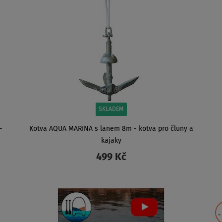
SKLADEM
-
Kotva AQUA MARINA s lanem 8m - kotva pro čluny a
kajaky
499 Kč
ZOBRAZIT
-