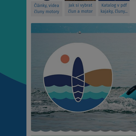
Jak si vybrat
Katalog v pdf
Články, videa
člun a motor
kajaky, čluny...
čluny motory