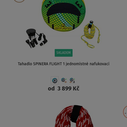
SKLADEM
Tahadlo SPINERA FLIGHT 1 jednomístné nafukovací
od
3 899 Kč
ZOBRAZIT
-