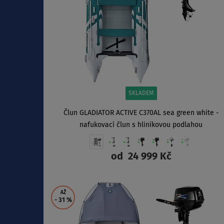
SKLADEM
Člun GLADIATOR ACTIVE C370AL sea green white -
nafukovací člun s hliníkovou podlahou
od
24 999 Kč
ZOBRAZIT
AŽ
- 31
%