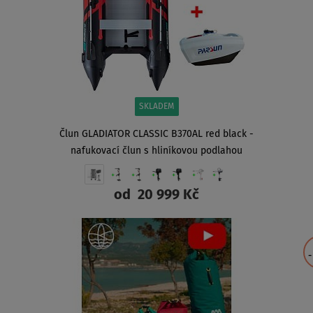
SKLADEM
Člun GLADIATOR CLASSIC B370AL red black -
nafukovací člun s hliníkovou podlahou
od
20 999 Kč
ZOBRAZIT
-