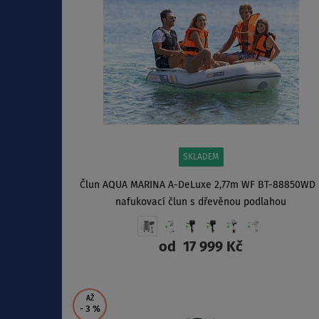
SKLADEM
Člun AQUA MARINA A-DeLuxe 2,77m WF BT-88850WD 
nafukovací člun s dřevěnou podlahou
od
17 999 Kč
ZOBRAZIT
AŽ
- 3
%