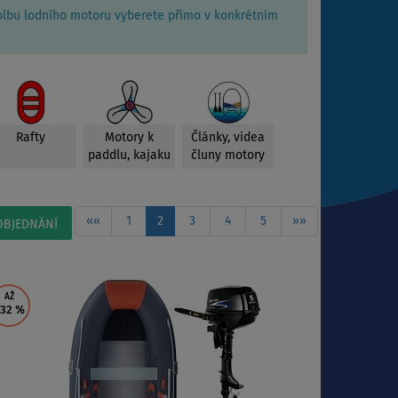
Volbu lodního motoru vyberete přímo v konkrétním
Rafty
Motory k
Články, videa
paddlu, kajaku
čluny motory
««
1
2
3
4
5
»»
OBJEDNÁNÍ
AŽ
 32
%