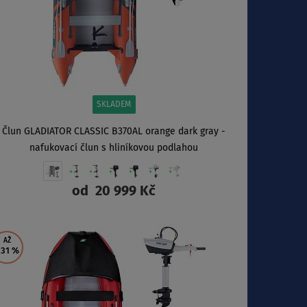
SKLADEM
Člun GLADIATOR CLASSIC B370AL orange dark gray -
nafukovací člun s hliníkovou podlahou
od
20 999 Kč
ZOBRAZIT
AŽ
 31
%