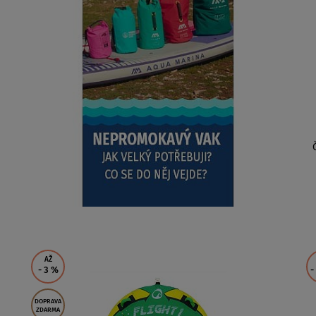
AŽ
- 3
%
-
DOPRAVA
ZDARMA