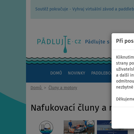
Soutěž pokračuje - Vyhraj virtuální závod a padd
Při po
Kliknutím
strany po
uživatels
DOMŮ
NOVINKY
PADDLEBOARDY
KAJ
a další i
odmítnout
nezbytné 
Domů
>
Čluny a motory
Děkujeme
Nafukovací čluny a moto