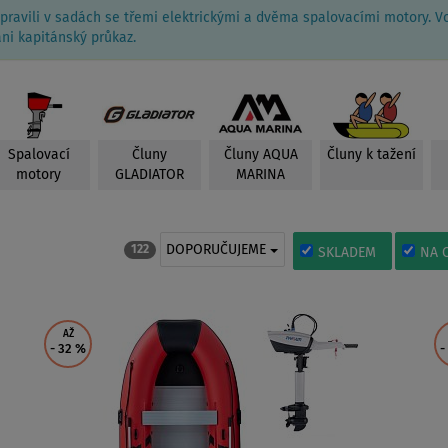
pravili v sadách se třemi elektrickými a dvěma spalovacími motory. 
ni kapitánský průkaz.
Spalovací
Čluny
Čluny AQUA
Čluny k tažení
motory
GLADIATOR
MARINA
DOPORUČUJEME
122
SKLADEM
NA 
AŽ
- 32
%
-