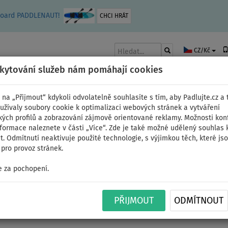
leboard PADDLENAUT!
CHCI HRÁT
CZ/Kč
skytování služeb nám pomáhají cookies
 na „Přijmout“ kdykoli odvolatelně souhlasíte s tím, aby Padlujte.cz a t
užívaly soubory cookie k optimalizaci webových stránek a vytváření
kých profilů a zobrazování zájmově orientované reklamy. Možnosti kon
AKY
ČLUNY A MOTORY
PÁDLA
PLACHTY
OBLEČENÍ
PŘÍSLUŠE
nformace naleznete v části „Více“. Zde je také možné udělený souhlas 
. Odmítnutí neaktivuje použité technologie, s výjimkou těch, které js
pro provoz stránek.
 za pochopení.
ry
PŘIJMOUT
ODMÍTNOUT