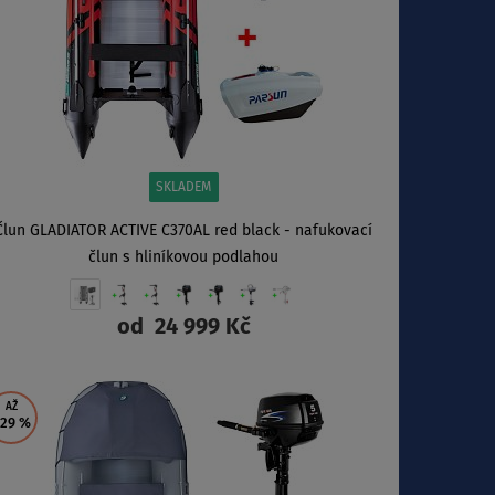
SKLADEM
Člun GLADIATOR ACTIVE C370AL red black - nafukovací
člun s hliníkovou podlahou
od
24 999 Kč
ZOBRAZIT
AŽ
 29
%