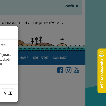
×
Zavřít
+420 467 409 090
nákupní košík
0ks
řetí
figurace
NSTVÍ
ZAČÍNÁME
KDE JEZDIT
KONTAKT
kdykoli
ou
VÍCE