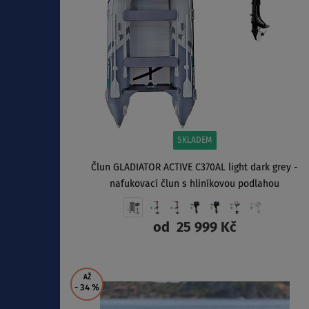
SKLADEM
Člun GLADIATOR ACTIVE C370AL light dark grey -
nafukovací člun s hliníkovou podlahou
od
25 999 Kč
ZOBRAZIT
AŽ
- 34
%