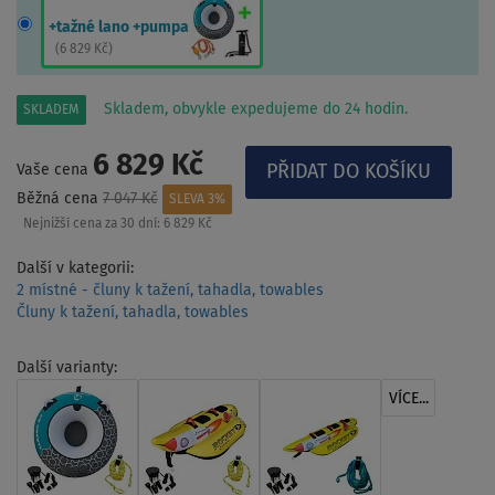
+tažné lano +pumpa
(
6 829 Kč
)
Skladem, obvykle expedujeme do 24 hodin.
SKLADEM
6 829 Kč
Vaše cena
Běžná cena
7 047 Kč
SLEVA 3%
Nejnižší cena za 30 dní:
6 829 Kč
Další v kategorii:
2 místné - čluny k tažení, tahadla, towables
Čluny k tažení, tahadla, towables
Další varianty:
VÍCE...