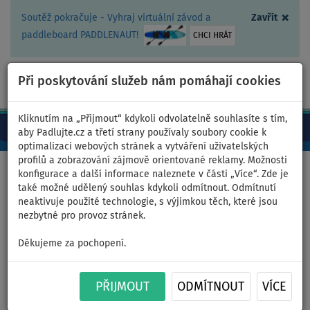
×
Soutěž pokračuje - Vyhraj virtuální závod a
Zavřít
paddleboard PADDLENAUT!
CHCI HRÁT
Při poskytování služeb nám pomáhají cookies
+420 467 409 090
0ks
CZ/Kč
Kliknutím na „Přijmout“ kdykoli odvolatelně souhlasíte s tím,
aby Padlujte.cz a třetí strany používaly soubory cookie k
optimalizaci webových stránek a vytváření uživatelských
profilů a zobrazování zájmově orientované reklamy. Možnosti
Domů
>
Čluny a motory
>
Čluny k tažení
>
2 místné
konfigurace a další informace naleznete v části „Více“. Zde je
také možné udělený souhlas kdykoli odmítnout. Odmítnutí
neaktivuje použité technologie, s výjimkou těch, které jsou
nezbytné pro provoz stránek.
Tahadlo SPINERA WING 2
Děkujeme za pochopení.
dvoumístné nafukovací -
PŘIJMOUT
ODMÍTNOUT
VÍCE
varianta: +tažné lano +pumpa