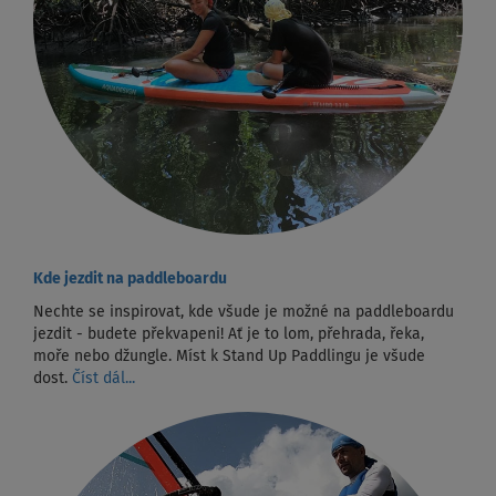
Kde jezdit na paddleboardu
Nechte se inspirovat, kde všude je možné na paddleboardu
jezdit - budete překvapeni! Ať je to lom, přehrada, řeka,
moře nebo džungle. Míst k Stand Up Paddlingu je všude
dost.
Číst dál...