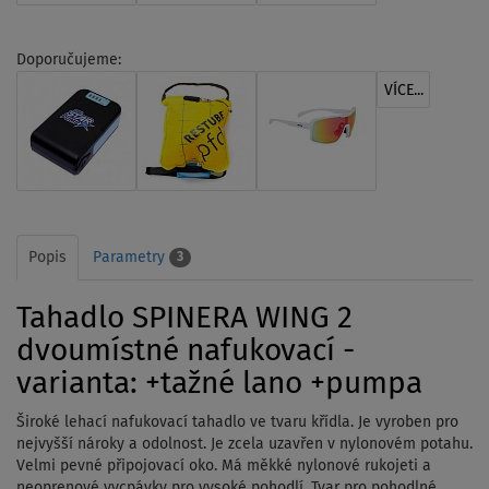
Doporučujeme:
VÍCE...
Popis
Parametry
3
Tahadlo SPINERA WING 2
dvoumístné nafukovací -
varianta: +tažné lano +pumpa
Široké lehací nafukovací tahadlo ve tvaru křídla. Je vyroben pro
nejvyšší nároky a odolnost. Je zcela uzavřen v nylonovém potahu.
Velmi pevné připojovací oko. Má měkké nylonové rukojeti a
neoprenové vycpávky pro vysoké pohodlí. Tvar pro pohodlné