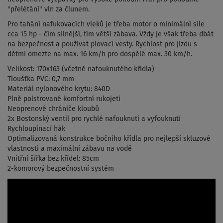
"přelétání" vln za člunem.
Pro tahání nafukovacích vleků je třeba motor o minimální síle
cca 15 hp - čím silnější, tím větší zábava. Vždy je však třeba dbát
na bezpečnost a používat plovací vesty. Rychlost pro jízdu s
dětmi omezte na max. 16 km/h pro dospělé max. 30 km/h.
Velikost:
170x163 (včetně nafouknutého křídla)
Tloušťka PVC: 0,7 mm
Materiál nylonového krytu:
840D
Plně polstrované komfortní rukojeti
N
eoprenové chrániče kloubů
2x Bostonský ventil pro rychlé nafouknutí a vyfouknutí
Rychloupínací hák
O
ptimalizovaná konstrukce bočního křídla pro nejlepší skluzové
vlastnosti a maximální zábavu na vodě
Vnitřní šířka bez křídel: 85cm
2-komorový bezpečnostní systém