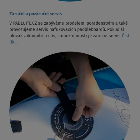
Záruční a pozáruční servis
V PÁDLUJTE.CZ se zabýváme prodejem, poradenstvím a také
provozujeme servis nafukovacích paddleboardů. Pokud si
plovák zakoupíte u nás, samozřejmostí je záruční servis
Číst
dál...