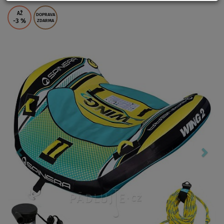
AŽ
DOPRAVA
-3
%
ZDARMA
Previous
Nex