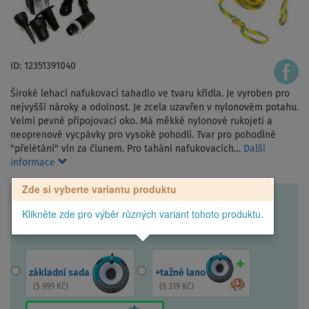
ID: 12351391040
Široké lehací nafukovací tahadlo ve tvaru křídla. Je vyroben pro
nejvyšší nároky a odolnost. Je zcela uzavřen v nylonovém potahu.
Velmi pevné připojovací oko. Má měkké nylonové rukojeti a
neoprenové vycpávky pro vysoké pohodlí. Tvar pro pohodlné
"přelétání" vln za člunem. Pro tahání nafukovacích…
Další
informace
Zde si vyberte variantu produktu
Klikněte zde pro výběr různých variant tohoto produktu.
základní sada
+tažné lano
(
5 999 Kč
)
(
6 319 Kč
)