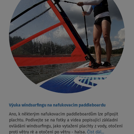
Výuka windsurfingu na nafukovacím paddleboardu
Ano, k některým nafukovacím paddleboardům lze připojit
plachtu. Podívejte se na fotky a videa popisující základní
ovládání windsurfingu, jako vytažení plachty z vody, otočení
proti větru ré a otočení po větru - halsa.
Číst dál...