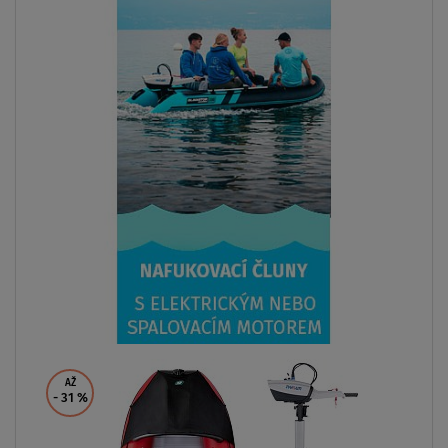
SKLADEM
Člun GLADIATOR CLASSIC B370AL red black -
nafukovací člun s hliníkovou podlahou
od
20 999 Kč
ZOBRAZIT