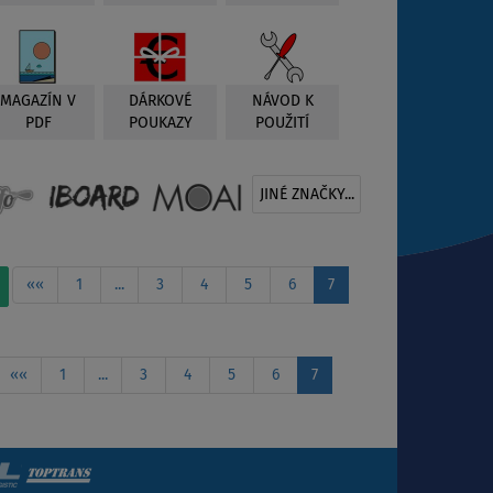
MAGAZÍN V
DÁRKOVÉ
NÁVOD K
PDF
POUKAZY
POUŽITÍ
JINÉ ZNAČKY...
««
1
...
3
4
5
6
7
««
1
...
3
4
5
6
7