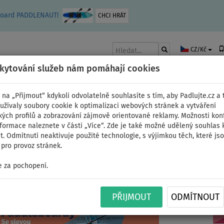
leboard PADDLENAUT!
CHCI HRÁT
CZ/Kč
skytování služeb nám pomáhají cookies
 na „Přijmout“ kdykoli odvolatelně souhlasíte s tím, aby Padlujte.cz a t
užívaly soubory cookie k optimalizaci webových stránek a vytváření
kých profilů a zobrazování zájmově orientované reklamy. Možnosti kon
AKY
ČLUNY A MOTORY
PÁDLA
PLACHTY
OBLEČENÍ
PŘÍSLUŠE
nformace naleznete v části „Více“. Zde je také možné udělený souhlas 
. Odmítnutí neaktivuje použité technologie, s výjimkou těch, které js
pro provoz stránek.
 za pochopení.
y
PŘIJMOUT
ODMÍTNOUT
Pádl