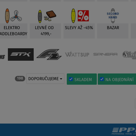
ELEKTRO
LEVNÉ OD
SLEVY AŽ -45%
BAZAR
PADDLEBOARDY
4199,-
DOPORUČUJEME
198
SKLADEM
NA OBJEDNÁNÍ