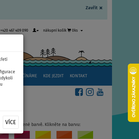
×
Zavřít
+420 467 409 090
nákupní košík
0ks
řetí
figurace
NSTVÍ
ZAČÍNÁME
KDE JEZDIT
KONTAKT
kdykoli
ou
VÍCE
ujte v oblíbené barvě. Klikněte na barvu: