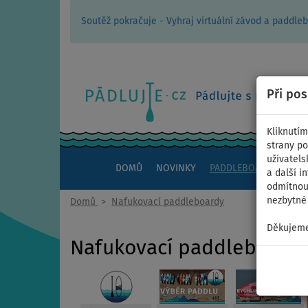
Soutěž pokračuje - Vyhraj virtuální závod a padd
Při po
Kliknutím
strany po
uživatels
DOMŮ
NOVINKY
PADDLEBOARDY
KAJ
a další i
odmítnout
nezbytné 
Domů
>
Nafukovací paddleboardy
Děkujeme
Nafukovací paddleboard