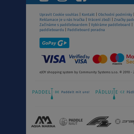
Upravit Cookie souhlas
|
Kontakt
|
Obchodní podmínky
Reklamace je u nás hračka
|
Vrácení zboží
|
Značky pad
Začínáme s paddleboardem
|
Vybíráme paddleboard
|
paddleboardu
|
Paddleboard poradna
eJOY shopping system by Community Systems s.r.o. © 2010 - 