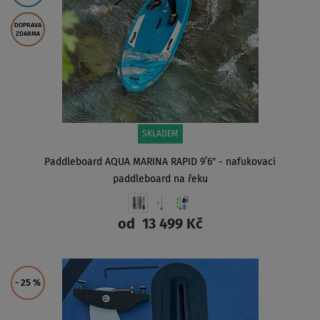
DOPRAVA
ZDARMA
SKLADEM
Paddleboard AQUA MARINA RAPID 9’6″ - nafukovací
paddleboard na řeku
od
13 499 Kč
ZOBRAZIT
- 25
%