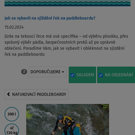
Jak se vybavit na sjíždění řek na paddleboardu?
15.02.2024
Jízda na tekoucí řece má svá specifika – od výběru plováku, přes
správný výběr pádla, bezpečnostních prvků až po správné
oblečení. Poradíme Vám, jak se vybavit i obléknout na sjízdění
řek na paddleboardu
DOPORUČUJEME
2
SKLADEM
NA OBJEDNÁNÍ
NAFUKOVACÍ PADDLEBOARDY
300 l
AŽ
130 kg