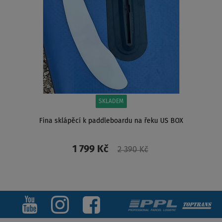
SKLADEM
Fina sklápěcí k paddleboardu na řeku US BOX
1 799 Kč
2 390 Kč
ZOBRAZIT