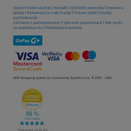
Upravit Cookie souhlas
|
Kontakt
|
Obchodní podmínky
|
Doprava a
platba
|
Reklamace je u nás hračka
|
Vrácení zboží
|
Značky
paddleboardů
Začínáme s paddleboardem
|
Vybíráme paddleboard
|
Kde jezdit
na paddleboardu
|
Paddleboard poradna
eJOY shopping system by Community Systems s.r.o. © 2010 - 2026