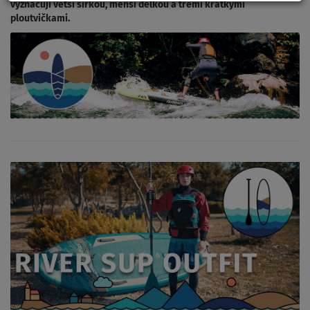
vyznačují větší šířkou, menší délkou a třemi krátkými
ploutvičkami.