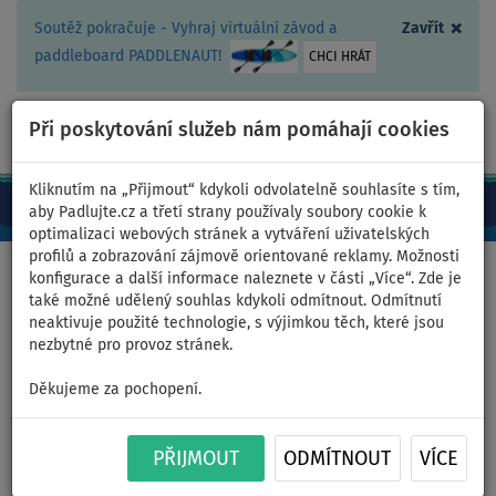
×
Soutěž pokračuje - Vyhraj virtuální závod a
Zavřít
paddleboard PADDLENAUT!
CHCI HRÁT
Při poskytování služeb nám pomáhají cookies
+420 467 409 090
0ks
CZ/Kč
Kliknutím na „Přijmout“ kdykoli odvolatelně souhlasíte s tím,
aby Padlujte.cz a třetí strany používaly soubory cookie k
optimalizaci webových stránek a vytváření uživatelských
profilů a zobrazování zájmově orientované reklamy. Možnosti
Domů
>
Nafukovací paddleboardy
>
NA ŘEKU
konfigurace a další informace naleznete v části „Více“. Zde je
také možné udělený souhlas kdykoli odmítnout. Odmítnutí
neaktivuje použité technologie, s výjimkou těch, které jsou
nezbytné pro provoz stránek.
Paddleboardy NA ŘEKU
Děkujeme za pochopení.
Paddlebaording se nutně nemusí odehrávat jen na klidné
hladině jezer, případně moří. Adrenalinoví nadšenci už dávno
objevili jeho možnosti i při
sjíždění řek
.
PŘIJMOUT
ODMÍTNOUT
VÍCE
Plováky pro jízdu na řekách tedy v mělké a peřejnaté vodě se