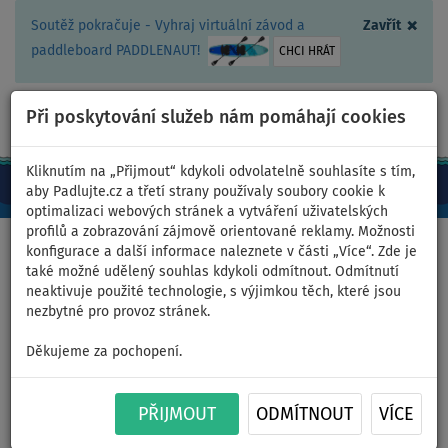
×
Soutěž pokračuje - Vyhraj virtuální závod a
Zavřít
paddleboard PADDLENAUT!
CHCI HRÁT
Při poskytování služeb nám pomáhají cookies
+420 467 409 090
0ks
CZ/Kč
Kliknutím na „Přijmout“ kdykoli odvolatelně souhlasíte s tím,
aby Padlujte.cz a třetí strany používaly soubory cookie k
optimalizaci webových stránek a vytváření uživatelských
profilů a zobrazování zájmově orientované reklamy. Možnosti
Domů
>
Nafukovací paddleboardy
>
AQUA MARINA
>
TOURING
konfigurace a další informace naleznete v části „Více“. Zde je
také možné udělený souhlas kdykoli odmítnout. Odmítnutí
neaktivuje použité technologie, s výjimkou těch, které jsou
nezbytné pro provoz stránek.
Nafukovací paddleboardy -
Děkujeme za pochopení.
AQUA MARINA - TOURING
PŘIJMOUT
ODMÍTNOUT
VÍCE