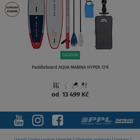
DOPRAVA
ZDARMA
SKLADEM
Paddleboard AQUA MARINA HYPER 12'6
od
13 499 Kč
ZOBRAZIT
Upravit Cookie souhlas
|
Kontakt
|
Obchodní podmínky
|
Doprava a