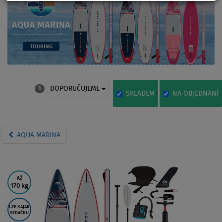
DOPORUČUJEME
1
SKLADEM
NA OBJEDNÁNÍ
AQUA MARINA
AŽ
170 kg
LZE KAJAK
SEDAČKU