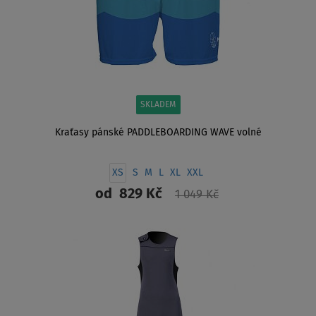
SKLADEM
Kraťasy pánské PADDLEBOARDING WAVE volné
XS
S
M
L
XL
XXL
od
829 Kč
1 049 Kč
ZOBRAZIT