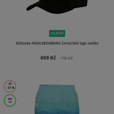
SKLADEM
Kšiltovka PADDLEBOARDING černá/bílé logo razítko
659 Kč
710 Kč
ZOBRAZIT
AŽ
- 21
%
NÁŠ
TIP