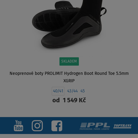
SKLADEM
Neoprenové boty PROLIMIT Hydrogen Boot Round Toe 5.5mm
XGRIP
40/41
43/44
45
od
1 549 Kč
ZOBRAZIT