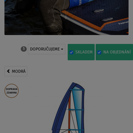
DOPORUČUJEME
5
SKLADEM
NA OBJEDNÁNÍ
MODRÁ
DOPRAVA
ZDARMA