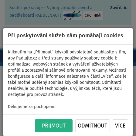
×
Soutěž pokračuje - Vyhraj virtuální závod a
Zavřít
paddleboard PADDLENAUT!
CHCI HRÁT
Při poskytování služeb nám pomáhají cookies
+420 467 409 090
0ks
CZ/Kč
Kliknutím na „Přijmout“ kdykoli odvolatelně souhlasíte s tím,
aby Padlujte.cz a třetí strany používaly soubory cookie k
optimalizaci webových stránek a vytváření uživatelských
profilů a zobrazování zájmově orientované reklamy. Možnosti
Domů
>
Pádlujte v oblíbené barvě
>
Modrá
>
Pánský outfit 3
konfigurace a další informace naleznete v části „Více“. Zde je
také možné udělený souhlas kdykoli odmítnout. Odmítnutí
neaktivuje použité technologie, s výjimkou těch, které jsou
nezbytné pro provoz stránek.
Pánský outfit 3 - modrá -
Děkujeme za pochopení.
neoprén, volné kraťasy
PŘIJMOUT
ODMÍTNOUT
VÍCE
Model je vysoký 170 cm. Velikost kraťasů M.