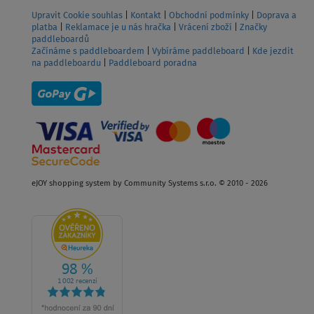
Upravit Cookie souhlas
|
Kontakt
|
Obchodní podmínky
|
Doprava a
platba
|
Reklamace je u nás hračka
|
Vrácení zboží
|
Značky
paddleboardů
Začínáme s paddleboardem
|
Vybíráme paddleboard
|
Kde jezdit
na paddleboardu
|
Paddleboard poradna
eJOY shopping system by Community Systems s.r.o. © 2010 - 2026