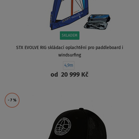
SKLADEM
STX EVOLVE RIG skládací oplachtění pro paddleboard i
windsurfing
4,9m
od
20 999 Kč
ZOBRAZIT
- 7
%