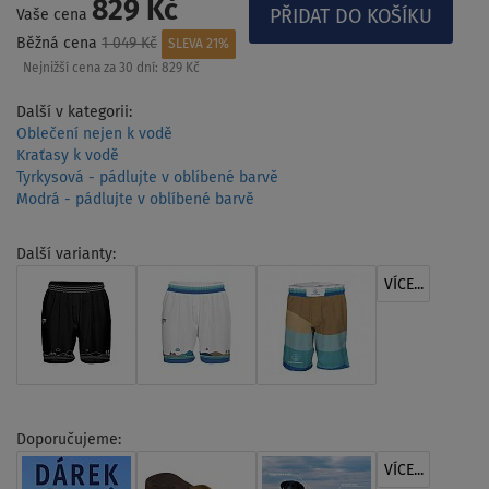
829 Kč
Vaše cena
Běžná cena
1 049 Kč
SLEVA 21%
Nejnižší cena za 30 dní:
829 Kč
Další v kategorii:
Oblečení nejen k vodě
Kraťasy k vodě
Tyrkysová - pádlujte v oblíbené barvě
Modrá - pádlujte v oblíbené barvě
Další varianty:
VÍCE...
Doporučujeme:
VÍCE...