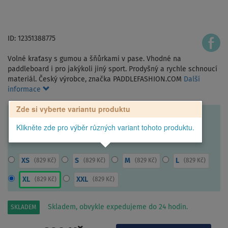
ID: 12351388775
Volné kraťasy s gumou a šňůrkami v pase. Vhodné na
paddleboard i pro jakýkoli jiný sport. Prodyšný a rychle schnoucí
materiál. Český výrobce, značka PADDLEFASHION.COM
Další
informace
Zde si vyberte variantu produktu
Klikněte zde pro výběr různých variant tohoto produktu.
XS
S
M
L
(
829 Kč
)
(
829 Kč
)
(
829 Kč
)
(
829 Kč
)
XL
XXL
(
829 Kč
)
(
829 Kč
)
Skladem, obvykle expedujeme do 24 hodin.
SKLADEM