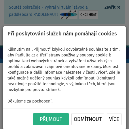
×
Soutěž pokračuje - Vyhraj virtuální závod a
Zavřít
paddleboard PADDLENAUT!
CHCI HRÁT
Při poskytování služeb nám pomáhají cookies
+420 467 409 090
0ks
CZ/Kč
Kliknutím na „Přijmout“ kdykoli odvolatelně souhlasíte s tím,
aby Padlujte.cz a třetí strany používaly soubory cookie k
optimalizaci webových stránek a vytváření uživatelských
profilů a zobrazování zájmově orientované reklamy. Možnosti
Domů
>
Oblečení
>
Kraťasy
>
Pánské
konfigurace a další informace naleznete v části „Více“. Zde je
také možné udělený souhlas kdykoli odmítnout. Odmítnutí
neaktivuje použité technologie, s výjimkou těch, které jsou
nezbytné pro provoz stránek.
Kraťasy pánské
Děkujeme za pochopení.
PADDLEBOARDING WAVE volné
- velikost: XL
PŘIJMOUT
ODMÍTNOUT
VÍCE