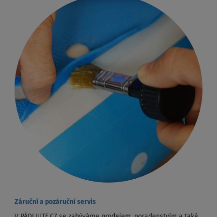
Záruční a pozáruční servis
V PÁDLUJTE.CZ se zabýváme prodejem, poradenstvím a také