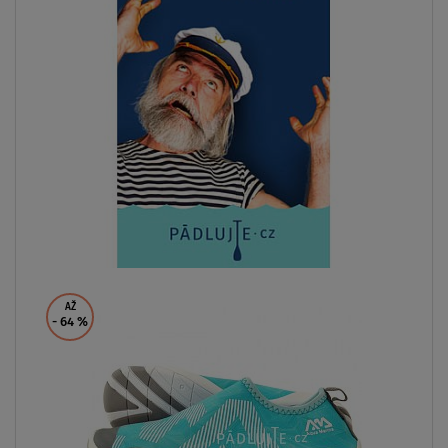
SKLADEM
Neoprenové boty AQUADESIGN RAPID 3mm
37/38
39/40
41/42
43/44
45/46
47/48
od
679 Kč
ZOBRAZIT