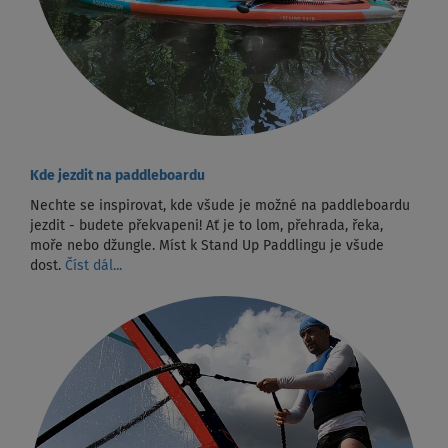
Kde jezdit na paddleboardu
Nechte se inspirovat, kde všude je možné na paddleboardu
jezdit - budete překvapeni! Ať je to lom, přehrada, řeka,
moře nebo džungle. Míst k Stand Up Paddlingu je všude
dost.
Číst dál...