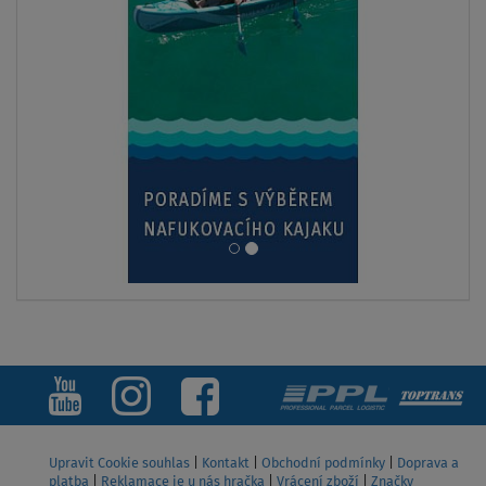
SKLADEM
Legíny dámské tříčtvrteční PADDLEBOARDING BLACK
36
38
40
42
44
od
989 Kč
1 699 Kč
ZOBRAZIT