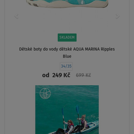
AŽ
- 42
%
NÁŠ
TIP