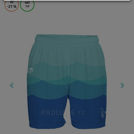
AŽ
NÁŠ
-21
%
TIP
Previous
Nex