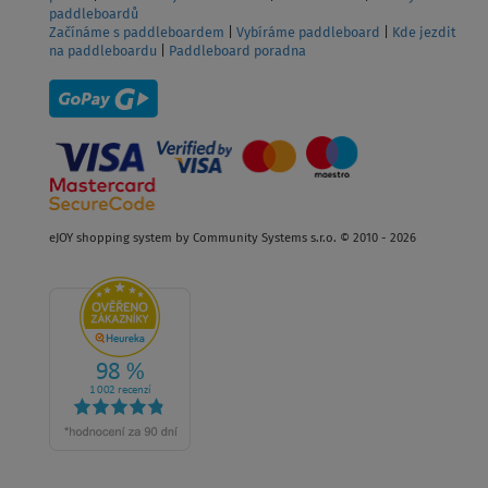
Upravit Cookie souhlas
|
Kontakt
|
Obchodní podmínky
|
Doprava a
platba
|
Reklamace je u nás hračka
|
Vrácení zboží
|
Značky
paddleboardů
Začínáme s paddleboardem
|
Vybíráme paddleboard
|
Kde jezdit
na paddleboardu
|
Paddleboard poradna
eJOY shopping system by Community Systems s.r.o. © 2010 - 2026