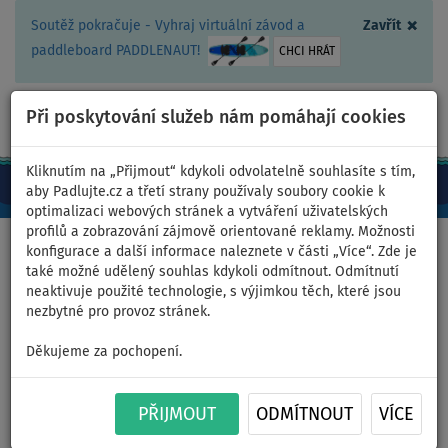
×
Soutěž pokračuje - Vyhraj virtuální závod a
Zavřít
paddleboard PADDLENAUT!
CHCI HRÁT
Při poskytování služeb nám pomáhají cookies
+420 467 409 090
0ks
CZ/Kč
Kliknutím na „Přijmout“ kdykoli odvolatelně souhlasíte s tím,
aby Padlujte.cz a třetí strany používaly soubory cookie k
optimalizaci webových stránek a vytváření uživatelských
profilů a zobrazování zájmově orientované reklamy. Možnosti
Domů
>
Pádlujte na kajaku - články, videa, recenze
>
Recenze
konfigurace a další informace naleznete v části „Více“. Zde je
kajaku, kanoe AQUA MARINA TOMAHAWK 2022
také možné udělený souhlas kdykoli odmítnout. Odmítnutí
neaktivuje použité technologie, s výjimkou těch, které jsou
nezbytné pro provoz stránek.
Recenze kajaku, kanoe AQUA
Děkujeme za pochopení.
MARINA TOMAHAWK 2022
PŘIJMOUT
ODMÍTNOUT
VÍCE
AQUA MARINA vyrábí tři verze TOMAHAWKů – 3-místná
kánoe, 2-místný a 1-místný kajak. Všechny TOMAHOWKY