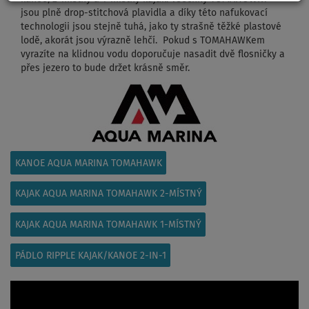
jsou plně drop-stitchová plavidla a díky této nafukovací
technologii jsou stejně tuhá, jako ty strašně těžké plastové
lodě, akorát jsou výrazně lehčí. Pokud s TOMAHAWKem
vyrazíte na klidnou vodu doporučuje nasadit dvě flosničky a
přes jezero to bude držet krásně směr.
KANOE AQUA MARINA TOMAHAWK
KAJAK AQUA MARINA TOMAHAWK 2-MÍSTNÝ
KAJAK AQUA MARINA TOMAHAWK 1-MÍSTNÝ
PÁDLO RIPPLE KAJAK/KANOE 2-IN-1