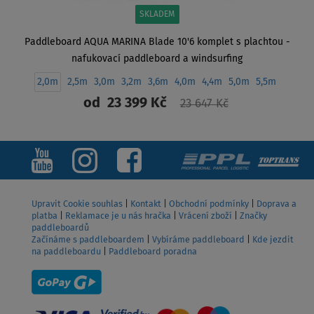
SKLADEM
Paddleboard AQUA MARINA Blade 10'6 komplet s plachtou -
nafukovací paddleboard a windsurfing
2,0m
2,5m
3,0m
3,2m
3,6m
4,0m
4,4m
5,0m
5,5m
od
23 399 Kč
23 647 Kč
ZOBRAZIT
Upravit Cookie souhlas
|
Kontakt
|
Obchodní podmínky
|
Doprava a
platba
|
Reklamace je u nás hračka
|
Vrácení zboží
|
Značky
paddleboardů
Začínáme s paddleboardem
|
Vybíráme paddleboard
|
Kde jezdit
na paddleboardu
|
Paddleboard poradna