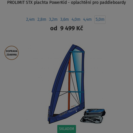
PROLIMIT STX plachta PowerKid - oplachtění pro paddleboardy
2,4m
2,8m
3,2m
3,6m
4,0m
4,4m
5,0m
od
9 499 Kč
ZOBRAZIT
DOPRAVA
ZDARMA
SKLADEM