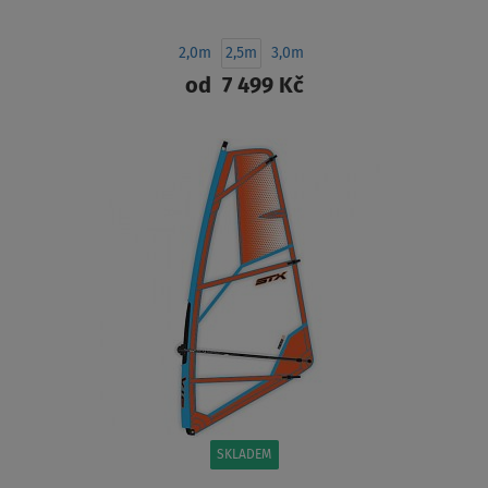
2,0m
2,5m
3,0m
od
7 499 Kč
ZOBRAZIT
SKLADEM