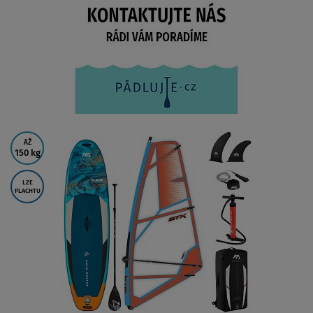
AŽ
150 kg
LZE
PLACHTU