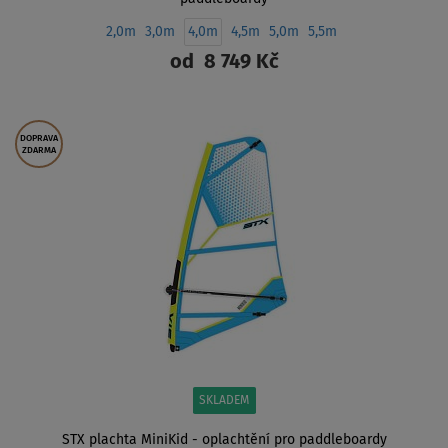
2,0m
3,0m
4,0m
4,5m
5,0m
5,5m
od
8 749 Kč
ZOBRAZIT
DOPRAVA
ZDARMA
SKLADEM
STX plachta MiniKid - oplachtění pro paddleboardy