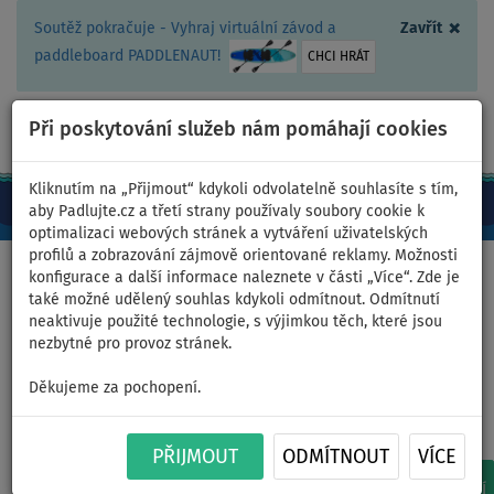
×
Soutěž pokračuje - Vyhraj virtuální závod a
Zavřít
paddleboard PADDLENAUT!
CHCI HRÁT
Při poskytování služeb nám pomáhají cookies
+420 467 409 090
0ks
CZ/Kč
Kliknutím na „Přijmout“ kdykoli odvolatelně souhlasíte s tím,
aby Padlujte.cz a třetí strany používaly soubory cookie k
optimalizaci webových stránek a vytváření uživatelských
profilů a zobrazování zájmově orientované reklamy. Možnosti
Domů
>
Plachty
>
Plachty klasické
konfigurace a další informace naleznete v části „Více“. Zde je
také možné udělený souhlas kdykoli odmítnout. Odmítnutí
neaktivuje použité technologie, s výjimkou těch, které jsou
nezbytné pro provoz stránek.
Plachty klasické pro
Děkujeme za pochopení.
nafukovací paddleboardy
PŘIJMOUT
ODMÍTNOUT
VÍCE
DOPORUČUJEME
5
SKLADEM
NA OBJEDNÁNÍ