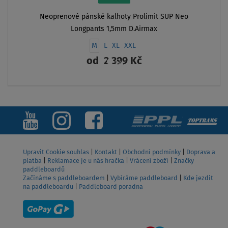
Neoprenové pánské kalhoty Prolimit SUP Neo
Longpants 1,5mm D.Airmax
M
L
XL
XXL
od
2 399 Kč
ZOBRAZIT
Upravit Cookie souhlas
|
Kontakt
|
Obchodní podmínky
|
Doprava a
platba
|
Reklamace je u nás hračka
|
Vrácení zboží
|
Značky
paddleboardů
Začínáme s paddleboardem
|
Vybíráme paddleboard
|
Kde jezdit
na paddleboardu
|
Paddleboard poradna