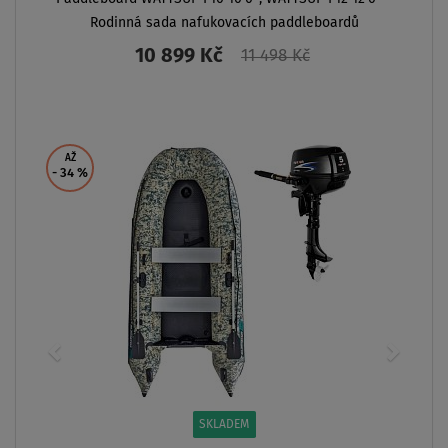
Rodinná sada nafukovacích paddleboardů
10 899 Kč
11 498 Kč
ZOBRAZIT
AŽ
- 34
%
SKLADEM