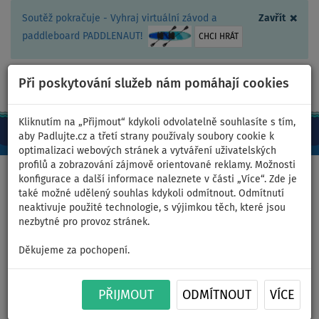
×
Soutěž pokračuje - Vyhraj virtuální závod a
Zavřít
paddleboard PADDLENAUT!
CHCI HRÁT
Při poskytování služeb nám pomáhají cookies
+420 467 409 090
0ks
CZ/Kč
Kliknutím na „Přijmout“ kdykoli odvolatelně souhlasíte s tím,
aby Padlujte.cz a třetí strany používaly soubory cookie k
optimalizaci webových stránek a vytváření uživatelských
profilů a zobrazování zájmově orientované reklamy. Možnosti
Domů
>
PaddleBlog
>
Velké pánské touringové paddleboardy
konfigurace a další informace naleznete v části „Více“. Zde je
také možné udělený souhlas kdykoli odmítnout. Odmítnutí
neaktivuje použité technologie, s výjimkou těch, které jsou
nezbytné pro provoz stránek.
Představujeme Velké pánské
Děkujeme za pochopení.
touringové paddleboardy
PŘIJMOUT
ODMÍTNOUT
VÍCE
Je pro vás univerzální plovák pomalý? Přejděte na Touring. Velké
touringové paddleboardy mají délku větší jak 12' a jsou určeny