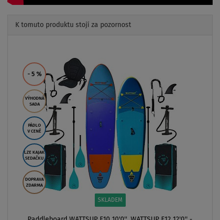
K tomuto produktu stojí za pozornost
Previous
Next
- 5
%
VÝHODNÁ
SADA
PÁDLO
V CENĚ
LZE KAJAK
SEDAČKU
DOPRAVA
ZDARMA
SKLADEM
Paddleboard WATTSUP F10 10'0'', WATTSUP F12 12'0'' -