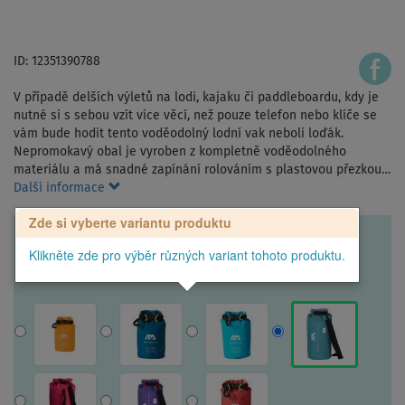
ID: 12351390788
V případě delších výletů na lodi, kajaku či paddleboardu, kdy je
nutné si s sebou vzít více věcí, než pouze telefon nebo klíče se
vám bude hodit tento voděodolný lodní vak neboli loďák.
Nepromokavý obal je vyroben z kompletně voděodolného
materiálu a má snadné zapínání rolováním s plastovou přezkou…
Další informace
Zde si vyberte variantu produktu
Klikněte zde pro výběr různých variant tohoto produktu.