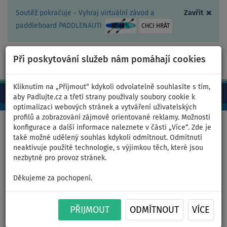
×
Soutěž pokračuje - Vyhraj virtuální závod a
Zavřít
paddleboard PADDLENAUT!
CHCI HRÁT
Při poskytování služeb nám pomáhají cookies
+420 467 409 090
0ks
CZ/Kč
Kliknutím na „Přijmout“ kdykoli odvolatelně souhlasíte s tím,
aby Padlujte.cz a třetí strany používaly soubory cookie k
optimalizaci webových stránek a vytváření uživatelských
profilů a zobrazování zájmově orientované reklamy. Možnosti
Domů
>
Příslušenství
>
Nepromokavé vaky
>
10 litrů
konfigurace a další informace naleznete v části „Více“. Zde je
také možné udělený souhlas kdykoli odmítnout. Odmítnutí
neaktivuje použité technologie, s výjimkou těch, které jsou
nezbytné pro provoz stránek.
Vodotěsný vak AQUA MARINA
Děkujeme za pochopení.
Dry bag 10l pro paddleboard
PŘIJMOUT
ODMÍTNOUT
VÍCE
- barva: aqua