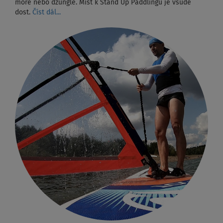
moře nebo džungle. Míst k Stand Up Paddlingu je všude
dost.
Číst dál...