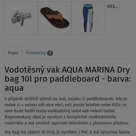
VÍCE...
Popis
Parametry
3
Vodotěsný vak AQUA MARINA Dry
bag 10l pro paddleboard - barva:
aqua
V případě delších výletů na lodi, kajaku či paddleboardu, kdy je
nutné si s sebou vzít více věcí, než pouze telefon nebo klíče se
vám bude hodit tento voděodolný lodní vak neboli loďák.
Nepromokavý obal je vyroben z kompletně voděodolného
materiálu a má snadné zapínání rolováním s plastovou přezkou.
Dry bag má objem 10 litrů, je vyroben z PVC a má výraznou barvu