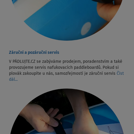
Záruční a pozáruční servis
V PÁDLUJTE.CZ se zabýváme prodejem, poradenstvím a také
provozujeme servis nafukovacích paddleboardů. Pokud si
plovák zakoupíte u nás, samozřejmostí je záruční servis
Číst
dál...