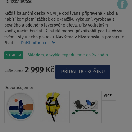
ID: 12351392556
Každá balanční deska MOAI je dodávána připravená k akci a
nabízí kompletní zážitek od okamžiku vybalení. Vyrobena z
pevného a odolného javorového dřeva. Díky volitelným
konfiguracím brzd si uživatelé mohou přizpůsobit pocit a výzvu
svému stylu nebo pokroku. Navržena v Nizozemsku a propaguje
životní…
Další informace
Skladem, obvykle expedujeme do 24 hodin.
SKLADEM
2 999 Kč
Vaše cena
Doporučujeme:
VÍCE...