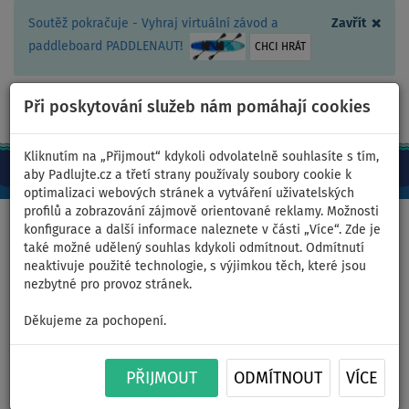
×
Soutěž pokračuje - Vyhraj virtuální závod a
Zavřít
paddleboard PADDLENAUT!
CHCI HRÁT
Při poskytování služeb nám pomáhají cookies
+420 467 409 090
0ks
CZ/Kč
Kliknutím na „Přijmout“ kdykoli odvolatelně souhlasíte s tím,
aby Padlujte.cz a třetí strany používaly soubory cookie k
optimalizaci webových stránek a vytváření uživatelských
profilů a zobrazování zájmově orientované reklamy. Možnosti
Domů
>
Příslušenství
konfigurace a další informace naleznete v části „Více“. Zde je
také možné udělený souhlas kdykoli odmítnout. Odmítnutí
neaktivuje použité technologie, s výjimkou těch, které jsou
nezbytné pro provoz stránek.
Balanční deska MOAI Big
Děkujeme za pochopení.
Kahuna
PŘIJMOUT
ODMÍTNOUT
VÍCE
Previous
Nex