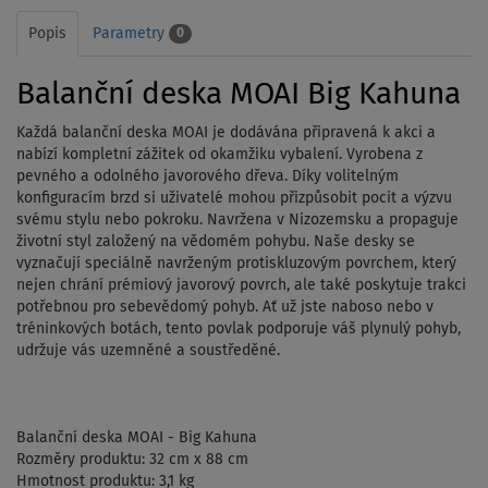
Popis
Parametry
0
Balanční deska MOAI Big Kahuna
Každá balanční deska MOAI je dodávána připravená k akci a
nabízí kompletní zážitek od okamžiku vybalení. Vyrobena z
pevného a odolného javorového dřeva. Díky volitelným
konfiguracím brzd si uživatelé mohou přizpůsobit pocit a výzvu
svému stylu nebo pokroku. Navržena v Nizozemsku a propaguje
životní styl založený na vědomém pohybu. Naše desky se
vyznačují speciálně navrženým protiskluzovým povrchem, který
nejen chrání prémiový javorový povrch, ale také poskytuje trakci
potřebnou pro sebevědomý pohyb. Ať už jste naboso nebo v
tréninkových botách, tento povlak podporuje váš plynulý pohyb,
udržuje vás uzemněné a soustředěné.
Balanční deska MOAI - Big Kahuna
Rozměry produktu: 32 cm x 88 cm
Hmotnost produktu: 3,1 kg