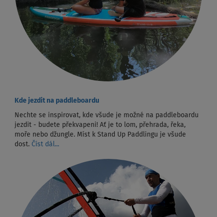
Kde jezdit na paddleboardu
Nechte se inspirovat, kde všude je možné na paddleboardu
jezdit - budete překvapeni! Ať je to lom, přehrada, řeka,
moře nebo džungle. Míst k Stand Up Paddlingu je všude
dost.
Číst dál...