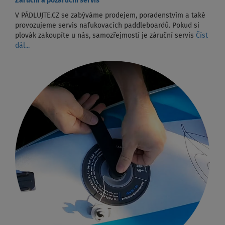
Záruční a pozáruční servis
V PÁDLUJTE.CZ se zabýváme prodejem, poradenstvím a také
provozujeme servis nafukovacích paddleboardů. Pokud si
plovák zakoupíte u nás, samozřejmostí je záruční servis
Číst
dál...