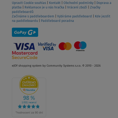
Upravit Cookie souhlas
|
Kontakt
|
Obchodní podmínky
|
Doprava a
platba
|
Reklamace je u nás hračka
|
Vrácení zboží
|
Značky
paddleboardů
Začínáme s paddleboardem
|
Vybíráme paddleboard
|
Kde jezdit
na paddleboardu
|
Paddleboard poradna
eJOY shopping system by Community Systems s.r.o. © 2010 - 2026