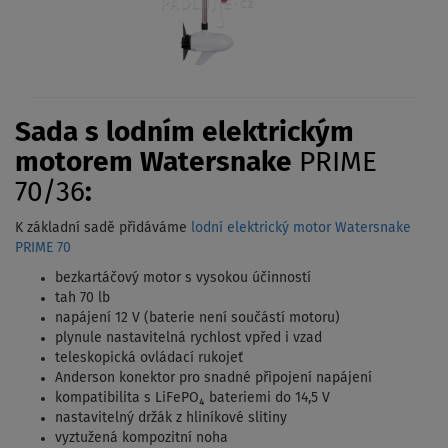
Sada s lodním elektrickým
motorem Watersnake
PRIME
70/36
:
K základní sadě přidáváme
lodní elektrický motor Watersnake
PRIME 70
bezkartáčový motor s vysokou účinností
tah 70 lb
napájení 12 V (baterie není součástí motoru)
plynule nastavitelná rychlost vpřed i vzad
teleskopická ovládací rukojeť
Anderson konektor pro snadné připojení napájení
kompatibilita s LiFePO₄ bateriemi do 14,5 V
nastavitelný držák z hliníkové slitiny
vyztužená kompozitní noha