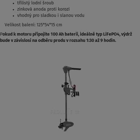
třílistý lodní šroub
zinková anoda proti korozi
vhodný pro sladkou i slanou vodu
Velikost balení: 125*54*15 cm
P
okud k motoru připojíte 100 Ah baterii, ideálně typ LiFePO4, výdrž
bude v závislosi na odběru produ v rozsahu 1:30 až 9 hodin.