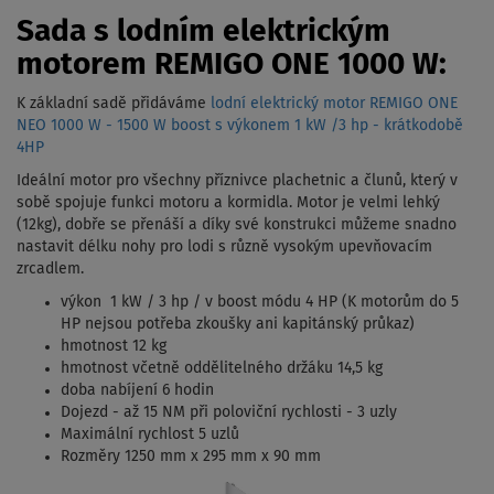
Sada s lodním elektrickým
motorem REMIGO ONE 1000 W:
K základní sadě přidáváme
lodní elektrický motor REMIGO ONE
NEO 1000 W - 1500 W boost s výkonem 1 kW /3 hp - krátkodobě
4HP
Ideální motor pro všechny příznivce plachetnic a člunů, který v
sobě spojuje funkci motoru a kormidla. Motor je velmi lehký
(12kg), dobře se přenáší a díky své konstrukci můžeme snadno
nastavit délku nohy pro lodi s různě vysokým upevňovacím
zrcadlem.
výkon 1 kW / 3 hp / v boost módu 4 HP (K motorům do 5
HP nejsou potřeba zkoušky ani kapitánský průkaz)
hmotnost 12 kg
hmotnost včetně oddělitelného držáku 14,5 kg
doba nabíjení 6 hodin
Dojezd - až 15 NM při poloviční rychlosti - 3 uzly
Maximální rychlost 5 uzlů
Rozměry 1250 mm x 295 mm x 90 mm