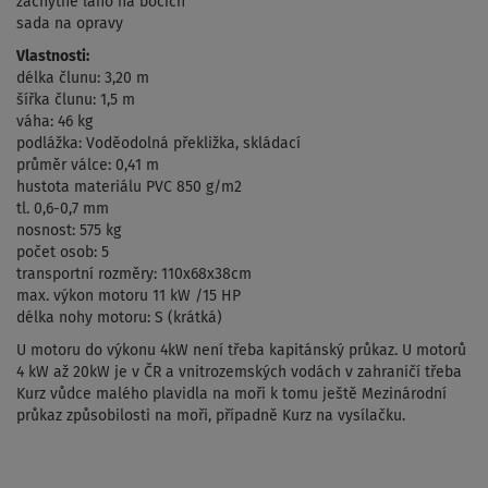
záchytné lano na bocích
sada na opravy
Vlastnosti:
délka člunu: 3,20 m
šířka člunu: 1,5 m
váha: 46 kg
podlážka: Voděodolná překližka, skládací
průměr válce: 0,41 m
hustota materiálu PVC 850 g/m2
tl. 0,6-0,7 mm
nosnost: 575 kg
počet osob: 5
transportní rozměry: 110x68x38cm
max. výkon motoru 11 kW /15 HP
délka nohy motoru: S (krátká)
U motoru do výkonu 4kW není třeba kapitánský průkaz. U motorů
4 kW až 20kW je v ČR a vnitrozemských vodách v zahraničí třeba
Kurz vůdce malého plavidla na moři k tomu ještě Mezinárodní
průkaz způsobilosti na moři, případně Kurz na vysílačku.