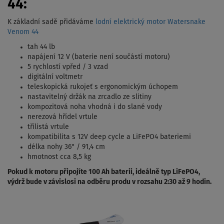
44:
K základní sadě přidáváme
lodní elektrický motor Watersnake
Venom 44
tah 44 lb
napájení 12 V (baterie není součástí motoru)
5 rychlostí vpřed / 3 vzad
digitální voltmetr
teleskopická rukojeť s ergonomickým úchopem
nastavitelný držák na zrcadlo ze slitiny
kompozitová noha vhodná i do slané vody
nerezová hřídel vrtule
třílistá vrtule
kompatibilita s 12V deep cycle a LiFePO4 bateriemi
délka nohy 36" / 91,4 cm
hmotnost cca 8,5 kg
Pokud k motoru připojíte 100 Ah baterii, ideálně typ LiFePO4,
výdrž bude v závislosi na odběru produ v rozsahu 2:30 až 9 hodin.