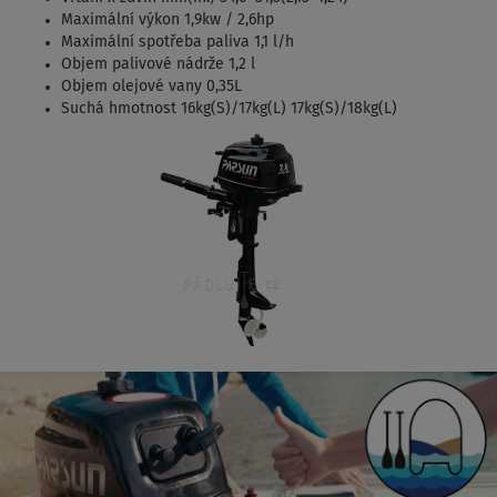
Maximální výkon 1,9kw / 2,6hp
Maximální spotřeba paliva 1,1 l/h
Objem palivové nádrže 1,2 l
Objem olejové vany 0,35L
Suchá hmotnost 16kg(S)/17kg(L) 17kg(S)/18kg(L)