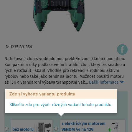
ID: 12351391356
Nafukovací člun s voděodolnou překližkovou skládací podlahou.
Kompaktní a díky podlaze velmi stabilní člun, který lze snadno a
rychle rozbalit i sbalit. Vhodné pro rekreaci s rodinou, aktivní
rybolov nebo také jako tendr na jachtu. Možnost použití motoru
až 15HP. Standardní výbava:transportní vak…
Další informace
Zde si vyberte variantu produktu
Klikněte zde pro výběr různých variant tohoto produktu.
s elektrickým motorem
bez motoru
VENOM 44 na 12V