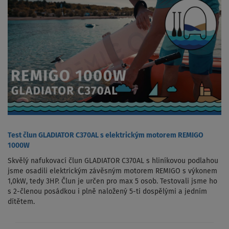
Test člun GLADIATOR C370AL s elektrickým motorem REMIGO
1000W
Skvělý nafukovací člun GLADIATOR C370AL s hliníkovou podlahou
jsme osadili elektrickým závěsným motorem REMIGO s výkonem
1,0kW, tedy 3HP. Člun je určen pro max 5 osob. Testovali jsme ho
s 2-členou posádkou i plně naložený 5-ti dospělými a jedním
dítětem.