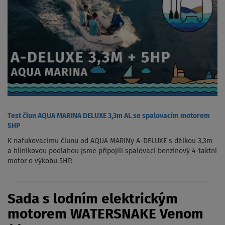
Test člun AQUA MARINA DELUXE 3,3m AL se spalovacím motorem
5HP
K nafukovacímu člunu od AQUA MARINy A-DELUXE s délkou 3,3m
a hliníkovou podlahou jsme připojili spalovací benzínový 4-taktní
motor o výkobu 5HP.
Sada s lodním elektrickým
motorem WATERSNAKE Venom