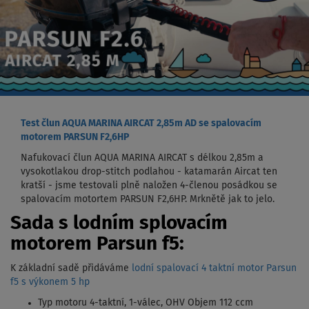
Test člun AQUA MARINA AIRCAT 2,85m AD se spalovacím
motorem PARSUN F2,6HP
Nafukovací člun AQUA MARINA AIRCAT s délkou 2,85m a
vysokotlakou drop-stitch podlahou - katamarán Aircat ten
kratší - jsme testovali plně naložen 4-členou posádkou se
spalovacím motortem PARSUN F2,6HP. Mrknětě jak to jelo.
Sada s lodním splovacím
motorem Parsun f5:
K základní sadě přidáváme
lodní spalovací 4 taktní motor Parsun
f5 s výkonem 5 hp
Typ motoru 4-taktní, 1-válec, OHV Objem 112 ccm