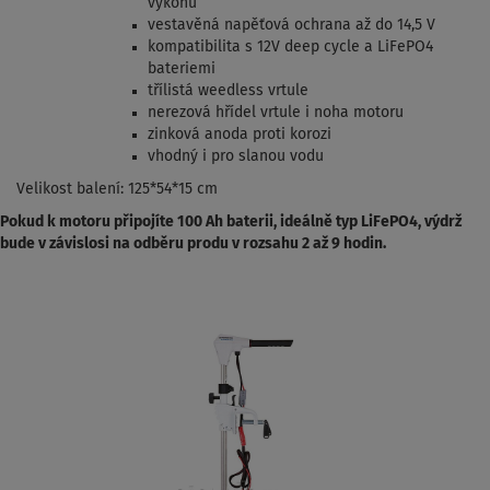
výkonu
vestavěná napěťová ochrana až do 14,5 V
kompatibilita s 12V deep cycle a LiFePO4
bateriemi
třílistá weedless vrtule
nerezová hřídel vrtule i noha motoru
zinková anoda proti korozi
vhodný i pro slanou vodu
Velikost balení: 125*54*15 cm
Pokud k motoru připojíte 100 Ah baterii, ideálně typ LiFePO4, výdrž
bude v závislosi na odběru produ v rozsahu 2 až 9 hodin.