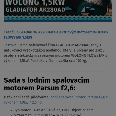
Test člun GLADIATOR AK280AD s elektrickým motorem WOLONG
FLOWSTAR 1,5kW
Testovali jsme nafukovací člun GLADIATOR AK280AD, tedy s
nafukovací vysokotlakou podlahou, který je určený pro 2 až 3
osoby s elektrickým závěsným motorem WOLONG FLOWSTAR s
výkonem 1,5kW. Posádka v člunu vážila cca 190 kg.
Sada s lodním spalovacím
motorem Parsun f2,6:
K základní sadě přidáváme
lodní spalovací motor Parsun f2,6 s
výkonem 1,9kw / 2,6 hp
Typ motoru 4-taktní, 1-válec, OHV Objem 72 ccm
Vrtání x zdvih mm(in.) 54,0×31,5(2,13×1,24)