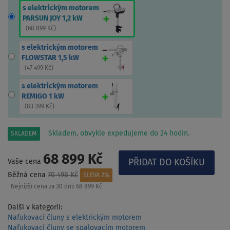
s elektrickým motorem
PARSUN JOY 1,2 kW
(
68 899 Kč
)
s elektrickým motorem
FLOWSTAR 1,5 kW
(
47 499 Kč
)
s elektrickým motorem
REMIGO 1 kW
(
83 399 Kč
)
Skladem, obvykle expedujeme do 24 hodin.
SKLADEM
68 899 Kč
Vaše cena
Běžná cena
70 498 Kč
SLEVA 2%
Nejnižší cena za 30 dní:
68 899 Kč
Další v kategorii:
Nafukovací čluny s elektrickým motorem
Nafukovací čluny se spalovacím motorem