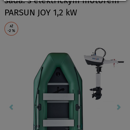
sada: s elektrickým motorem
PARSUN JOY 1,2 kW
AŽ
-2
%
Previous
Nex