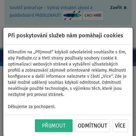
×
Soutěž pokračuje - Vyhraj virtuální závod a
Zavřít
paddleboard PADDLENAUT!
CHCI HRÁT
Při poskytování služeb nám pomáhají cookies
+420 467 409 090
0ks
CZ/Kč
Kliknutím na „Přijmout“ kdykoli odvolatelně souhlasíte s tím,
aby Padlujte.cz a třetí strany používaly soubory cookie k
optimalizaci webových stránek a vytváření uživatelských
profilů a zobrazování zájmově orientované reklamy. Možnosti
Domů
>
Čluny a motory
konfigurace a další informace naleznete v části „Více“. Zde je
také možné udělený souhlas kdykoli odmítnout. Odmítnutí
neaktivuje použité technologie, s výjimkou těch, které jsou
nezbytné pro provoz stránek.
Člun GLADIATOR LIGHT
Děkujeme za pochopení.
AK320WF green - nafukovací
člun s dřevěnou podlahou -
PŘIJMOUT
ODMÍTNOUT
VÍCE