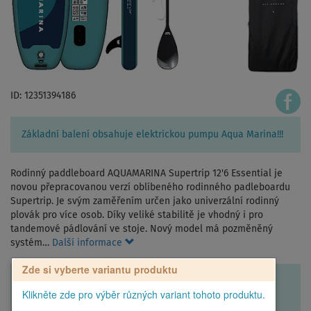
ID: 12351394186
Základní balení obsahuje elektrickou pumpu Aqua Marina!!!
Rodinný paddleboard AQUAMARINA Supertrip 12'6 Essential je
novou přepracovanou verzí oblíbeného rodinného padleboardu
Supertrip. Je svým zaměřením určen jako univerzální rodinný
plovák pro více osob. Díky veliké stabilitě je vhodný i pro
tandemové pádlování ve stoje. Nový model má pozměněný
systém…
Další informace
Zde si vyberte variantu produktu
Klikněte zde pro výběr různých variant tohoto produktu.