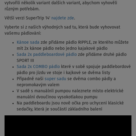
vytvořili několik variant dalších variant, abychom vyhověli
různým potřebám.
Větší verzi SuperTrip 14'
najdete zde
.
Vyberte si z našich výhodných sad tu, která bude vyhovovat
vašemu pádlování:
Kánoe sada
zde přidáme pádlo RIPPLE, ze kterého můžete
mít 2x kánoe pádlo nebo jedno kajakové pádlo
Sada 2x paddleboardové pádlo
zde přidáme druhé pádlo
SPORT III
Sada 2x COMBO pádlo
které v sobě spojuje paddlebordové
pádlo pro jízdu ve stoje i kajkové se dvěma listy
Případně naši
super sadu
se dvěma combo pádly a
nepromokavým valem
V sadě s manuálníí pumpou naleznete místo elektrické
manuální dvoučinou vysokotlakou pumpu
Na paddleboardu jsou nově očka pro uchycení klasické
sedačky, která je součástí základního balení