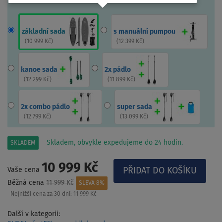
základní sada
s manuální pumpou
(
10 999 Kč
)
(
12 399 Kč
)
kanoe sada
2x pádlo
(
12 299 Kč
)
(
11 899 Kč
)
2x combo pádlo
super sada
(
12 799 Kč
)
(
13 099 Kč
)
Skladem, obvykle expedujeme do 24 hodin.
SKLADEM
10 999 Kč
Vaše cena
Běžná cena
11 999 Kč
SLEVA 8%
Nejnižší cena za 30 dní:
11 999 Kč
Další v kategorii: