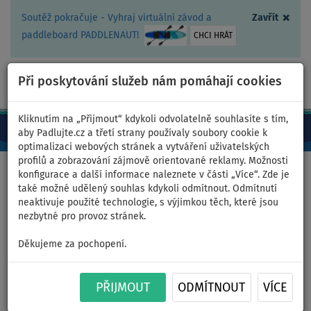
×
Soutěž pokračuje - Vyhraj virtuální závod a
Zavřít
paddleboard PADDLENAUT!
CHCI HRÁT
Při poskytování služeb nám pomáhají cookies
+420 467 409 090
0ks
CZ/Kč
Kliknutím na „Přijmout“ kdykoli odvolatelně souhlasíte s tím,
aby Padlujte.cz a třetí strany používaly soubory cookie k
optimalizaci webových stránek a vytváření uživatelských
profilů a zobrazování zájmově orientované reklamy. Možnosti
Domů
>
Nafukovací paddleboardy
>
Velké rodinné
konfigurace a další informace naleznete v části „Více“. Zde je
také možné udělený souhlas kdykoli odmítnout. Odmítnutí
neaktivuje použité technologie, s výjimkou těch, které jsou
nezbytné pro provoz stránek.
Paddleboard AQUA MARINA
Děkujeme za pochopení.
SuperTrip 12'6 Essential 2026
PŘIJMOUT
ODMÍTNOUT
VÍCE
- nafukovací - varianta: