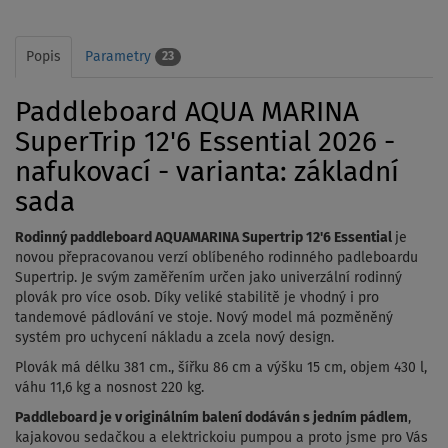
Popis
Parametry
23
Paddleboard AQUA MARINA
SuperTrip 12'6 Essential 2026 -
nafukovací - varianta: základní
sada
Rodinný paddleboard AQUAMARINA Supertrip 12'6
Essential
je
novou přepracovanou verzí oblíbeného rodinného padleboardu
Supertrip. Je svým zaměřením určen jako univerzální rodinný
plovák pro více osob. Díky veliké stabilitě je vhodný i pro
tandemové pádlování ve stoje. Nový model má pozměněný
systém pro uchycení nákladu a zcela nový design.
Plovák má délku 381 cm., šířku 86 cm a výšku 15 cm, objem 430 l,
váhu 11,6 kg a nosnost 220 kg.
Paddleboard je v originálním balení dodáván s jedním pádlem
,
kajakovou sedačkou a elektrickoiu pumpou a proto jsme pro Vás