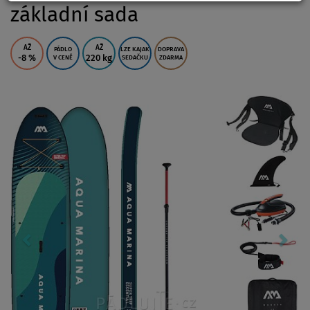
základní sada
AŽ
AŽ
PÁDLO
LZE KAJAK
DOPRAVA
-8
%
220 kg
V CENĚ
SEDAČKU
ZDARMA
Previous
Nex