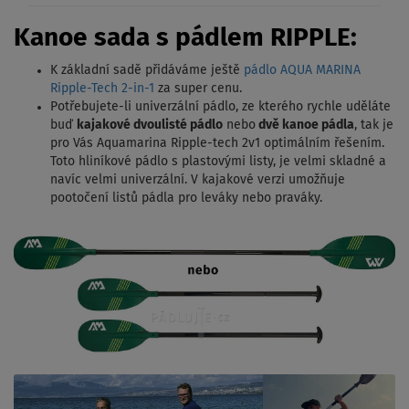
Kanoe sada s pádlem RIPPLE:
K základní sadě přidáváme ještě
pádlo AQUA MARINA
Ripple-Tech 2-in-1
za super cenu.
Potřebujete-li univerzální pádlo, ze kterého rychle uděláte
buď
kajakové dvoulisté pádlo
nebo
dvě kanoe pádla
, tak je
pro Vás Aquamarina Ripple-tech 2v1 optimálním řešením.
Toto hliníkové pádlo s plastovými listy, je velmi skladné a
navíc velmi univerzální. V kajakové verzi umožňuje
pootočení listů pádla pro leváky nebo praváky.