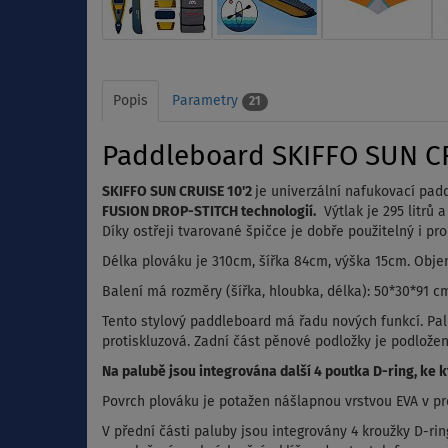
Popis
Parametry
21
Paddleboard SKIFFO SUN CRU
SKIFFO SUN CRUISE 10'2
je univerzální nafukovací padd
FUSION DROP-STITCH technologií.
Výtlak je 295 litrů a
Díky ostřeji tvarované špičce je dobře použitelný i 
Délka plováku je 310cm, šířka 84cm, výška 15cm. Objem 
Balení má rozměry (šířka, hloubka, délka): 50*30*91 c
Tento stylový paddleboard má řadu nových funkcí. Pa
protiskluzová. Zadní část pěnové podložky je podložena
Na palubě jsou integrována další 4 poutka D-ring, ke
Povrch plováku je potažen nášlapnou vrstvou EVA v prof
V přední části paluby jsou integrovány 4 kroužky D-r