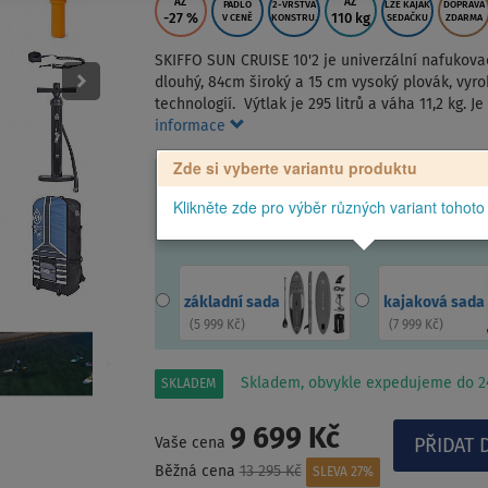
AŽ
AŽ
PÁDLO
2-VRSTVÁ
LZE KAJAK
DOPRAVA
-27
%
110 kg
V CENĚ
KONSTRU.
SEDAČKU
ZDARMA
SKIFFO SUN CRUISE 10'2 je univerzální nafukovac
dlouhý, 84cm široký a 15 cm vysoký plovák, v
technologií. Výtlak je 295 litrů a váha 11,2 kg. J
informace
Zde si vyberte variantu produktu
Klikněte zde pro výběr různých variant tohoto
základní sada
kajaková sada
(
5 999 Kč
)
(
7 999 Kč
)
Skladem, obvykle expedujeme do 24
SKLADEM
9 699 Kč
Vaše cena
Běžná cena
13 295 Kč
SLEVA 27%