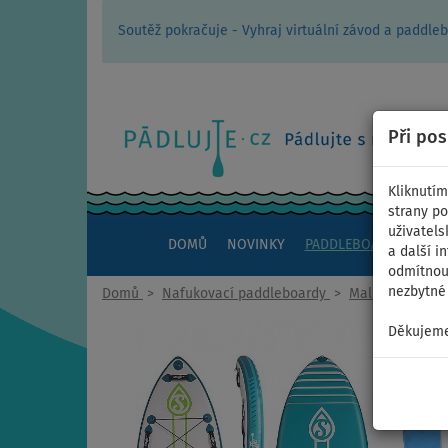
Soutěž pokračuje - Vyhraj virtuální závod a padd
Při po
Kliknutím
strany po
uživatels
DOMŮ
NOVINKY
PADDLEBOARDY
KAJ
a další i
odmítnout
nezbytné 
Domů
>
Nafukovací paddleboardy
>
Malé univerzáln
Děkujeme