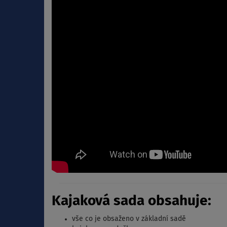
Kajaková sada obsahuje:
vše co je obsaženo v základní sadě