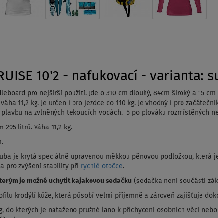
ISE 10'2 - nafukovací - varianta: s
leboard pro nejširší použití. Jde o 310 cm dlouhý, 84cm široký a 15 cm
 váha 11,2 kg. Je určen i pro jezdce do 110 kg. Je vhodný i pro začáteční
pro plavbu na zvlněných tekoucích vodách. 5 po plováku rozmístěných 
295 litrů. Váha 11,2 kg.
m.
luba je krytá speciálně upravenou měkkou pěnovou podložkou, která je
 pro zvýšení stability při
rychlé otočce
.
 kterým je možné uchytit kajakovou sedačku
(sedačka není součástí zák
ilu krodýlí kůže, která působí velmi příjemně a zároveň zajišťuje doko
ing, do kterých je nataženo pružné lano k přichycení osobních věcí n