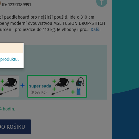
ID: 12351389991
í paddleboard pro nejširší použití. Jde o 310 cm
yrobený moderní dvouvrstvou MSL FUSION DROP-STITCH
e určen i pro jezdce do 110 kg. Je vhodný i pro…
Další
 produktu.
super sada
(
9 699 Kč
)
 hodin.