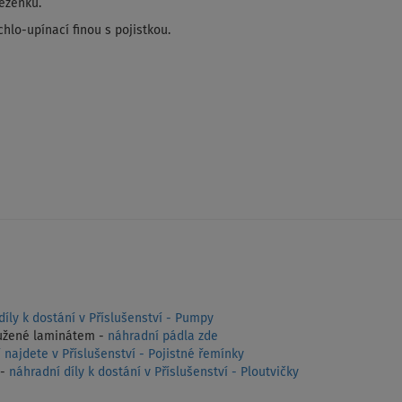
něženku.
hlo-upínací finou s pojistkou.
díly k dostání v Příslušenství - Pumpy
ztužené laminátem -
náhradní pádla zde
 najdete v Příslušenství - Pojistné řemínky
 -
náhradní díly k dostání v Příslušenství - Ploutvičky