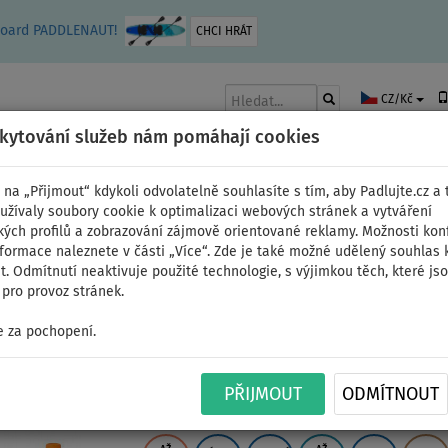
leboard PADDLENAUT!
CHCI HRÁT
CZ/Kč
skytování služeb nám pomáhají cookies
 na „Přijmout“ kdykoli odvolatelně souhlasíte s tím, aby Padlujte.cz a t
užívaly soubory cookie k optimalizaci webových stránek a vytváření
kých profilů a zobrazování zájmově orientované reklamy. Možnosti kon
AKY
ČLUNY A MOTORY
PÁDLA
PLACHTY
OBLEČENÍ
PŘÍSLUŠE
nformace naleznete v části „Více“. Zde je také možné udělený souhlas 
. Odmítnutí neaktivuje použité technologie, s výjimkou těch, které js
pro provoz stránek.
í
 za pochopení.
Paddleboard SKIFFO S
PŘIJMOUT
ODMÍTNOUT
nafukovací - varianta: