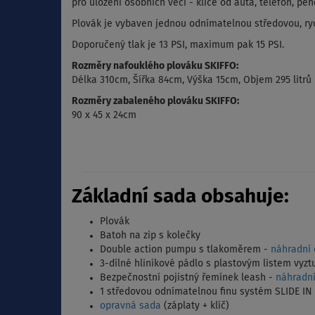
pro uložení osobních věcí - klíče od auta, telefon, pe
Plovák je vybaven jednou odnímatelnou středovou, ryc
Doporučený tlak je 13 PSI, maximum pak 15 PSI.
Rozměry nafouklého plováku SKIFFO:
Délka 310cm, Šířka 84cm, Výška 15cm, Objem 295 litrů
Rozměry zabaleného plováku SKIFFO:
90 x 45 x 24cm
Základní sada obsahuje:
Plovák
Batoh na zip s kolečky
Double action pumpu s tlakoměrem -
náhradní 
3-dílné hliníkové pádlo s plastovým listem vy
Bezpečnostní pojistný řemínek leash -
náhradní
1 středovou odnímatelnou finu systém SLIDE IN
opravná sada
(záplaty + klíč)