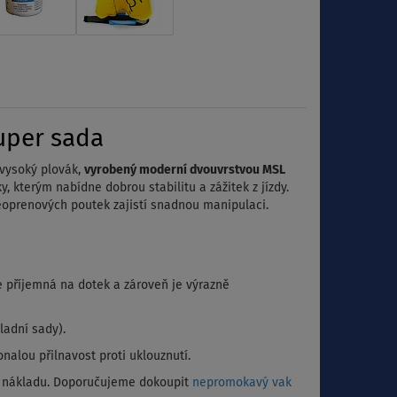
uper sada
 vysoký plovák,
vyrobený moderní dvouvrstvou MSL
ky, kterým nabídne dobrou stabilitu a zážitek z jízdy.
neoprenových poutek zajistí snadnou manipulaci.
 příjemná na dotek a zároveň je výrazně
ladní sady).
nalou přilnavost proti uklouznutí.
ebo nákladu. Doporučujeme dokoupit
nepromokavý vak