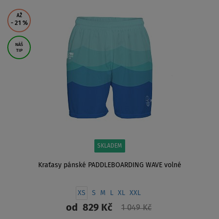
ZOBRAZIT
AŽ
- 21
%
NÁŠ
TIP
SKLADEM
Kraťasy pánské PADDLEBOARDING WAVE volné
XS
S
M
L
XL
XXL
od
829 Kč
1 049 Kč