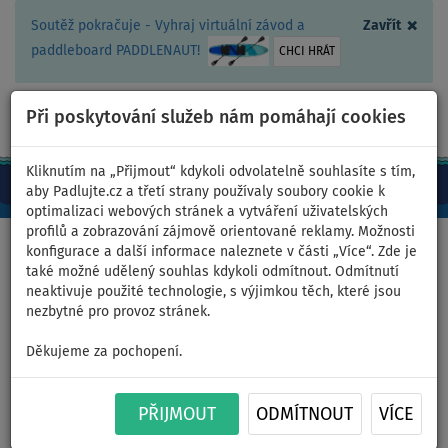
×
Soutěž pokračuje - Vyhraj virtuální závod a
Zavřít
paddleboard PADDLENAUT!
CHCI HRÁT
Při poskytování služeb nám pomáhají cookies
+420 467 409 090
0ks
CZ/Kč
Kliknutím na „Přijmout“ kdykoli odvolatelně souhlasíte s tím,
aby Padlujte.cz a třetí strany používaly soubory cookie k
optimalizaci webových stránek a vytváření uživatelských
profilů a zobrazování zájmově orientované reklamy. Možnosti
Domů
>
Pádlujte v oblíbené barvě
>
Modrá
>
Pánský outfit 2
konfigurace a další informace naleznete v části „Více“. Zde je
také možné udělený souhlas kdykoli odmítnout. Odmítnutí
neaktivuje použité technologie, s výjimkou těch, které jsou
nezbytné pro provoz stránek.
Pánský outfit 2 - modrá - lycra
Děkujeme za pochopení.
krátký rukáv, volné kraťasy
PŘIJMOUT
ODMÍTNOUT
VÍCE
Model je vysoký 170 cm. Velikost lycry krátký rukáv je S a velikost
kraťasů M. Pádlujte v oblíbené barvě - PADDLEFASHION.com