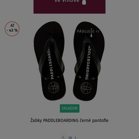
AŽ
- 43
%
SKLADEM
Žabky PADDLEBOARDING černé pantofle
S
M
L