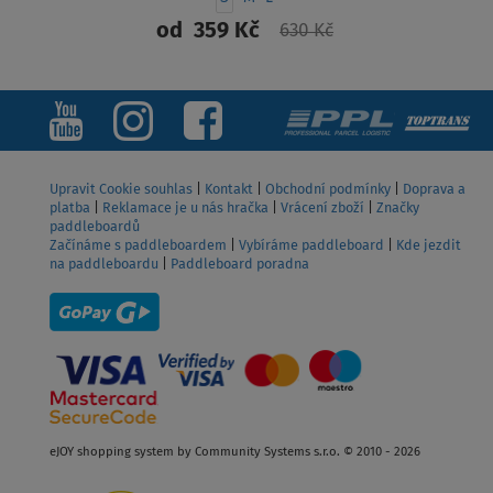
od
359 Kč
630 Kč
ZOBRAZIT
Upravit Cookie souhlas
|
Kontakt
|
Obchodní podmínky
|
Doprava a
platba
|
Reklamace je u nás hračka
|
Vrácení zboží
|
Značky
paddleboardů
Začínáme s paddleboardem
|
Vybíráme paddleboard
|
Kde jezdit
na paddleboardu
|
Paddleboard poradna
eJOY shopping system by Community Systems s.r.o. © 2010 - 2026