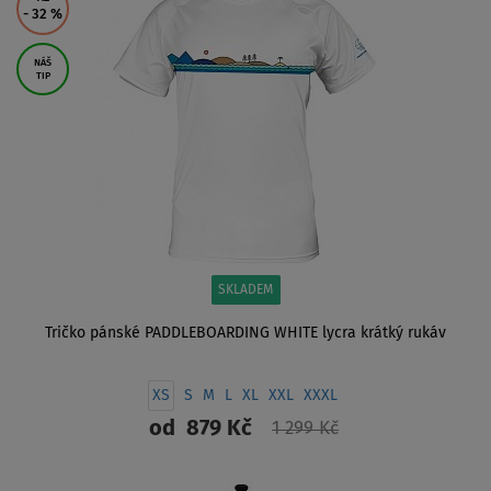
- 32
%
NÁŠ
TIP
SKLADEM
Tričko pánské PADDLEBOARDING WHITE lycra krátký rukáv
XS
S
M
L
XL
XXL
XXXL
od
879 Kč
1 299 Kč
ZOBRAZIT