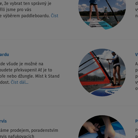
, že vybrat ten správný je
d
řili jsme pro vás
v
ce výběrem paddleboardu.
Číst
n
oardu
V
 kde všude je možné na
A
budete překvapeni! Ať je to
p
oře nebo džungle. Míst k Stand
p
 dost.
Číst dál...
v
o
rvis
P
ýváme prodejem, poradenstvím
P
rvis nafukovacích
p