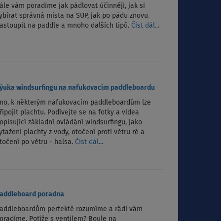
ále vám poradíme jak pádlovat účinněji, jak si
ybírat správná místa na SUP, jak po pádu znovu
astoupit na paddle a mnoho dalších tipů.
Číst dál...
ýuka windsurfingu na nafukovacím paddleboardu
no, k některým nafukovacím paddleboardům lze
řipojit plachtu. Podívejte se na fotky a videa
opisující základní ovládání windsurfingu, jako
ytažení plachty z vody, otočení proti větru ré a
točení po větru - halsa.
Číst dál...
addleboard poradna
addleboardům perfektě rozumíme a rádi vám
oradíme. Potíže s ventilem? Boule na