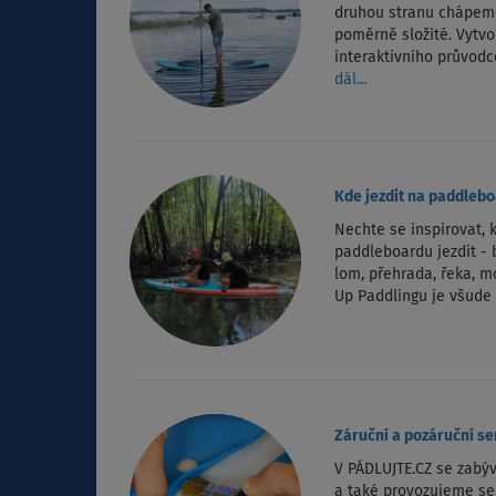
druhou stranu chápeme
poměrně složité. Vytvo
interaktivního průvod
dál...
Kde jezdit na paddleb
Nechte se inspirovat,
paddleboardu jezdit - 
lom, přehrada, řeka, m
Up Paddlingu je všude
Záruční a pozáruční se
V PÁDLUJTE.CZ se zab
a také provozujeme se