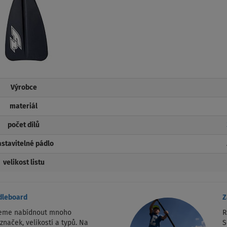
Výrobce
materiál
počet dílů
astavitelné pádlo
velikost listu
dleboard
Z
žeme nabídnout mnoho
R
naček, velikostí a typů. Na
S