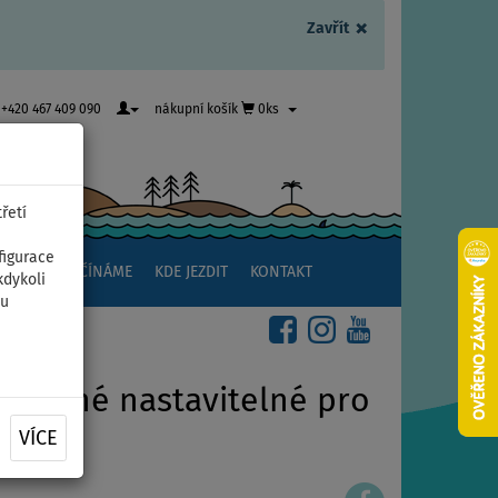
×
Zavřít
+420 467 409 090
nákupní košík
0ks
řetí
figurace
NSTVÍ
ZAČÍNÁME
KDE JEZDIT
KONTAKT
kdykoli
ou
3-dílné nastavitelné pro
VÍCE