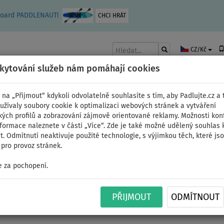
leboard PADDLENAUT!
CHCI HRÁT
CZ/Kč
skytování služeb nám pomáhají cookies
 na „Přijmout“ kdykoli odvolatelně souhlasíte s tím, aby Padlujte.cz a t
užívaly soubory cookie k optimalizaci webových stránek a vytváření
kých profilů a zobrazování zájmově orientované reklamy. Možnosti kon
AKY
ČLUNY A MOTORY
PÁDLA
PLACHTY
OBLEČENÍ
PŘÍSLUŠE
nformace naleznete v části „Více“. Zde je také možné udělený souhlas 
. Odmítnutí neaktivuje použité technologie, s výjimkou těch, které js
pro provoz stránek.
 za pochopení.
Pádlo F2 Alu 3D BLACK 
PŘIJMOUT
ODMÍTNOUT
paddleboard