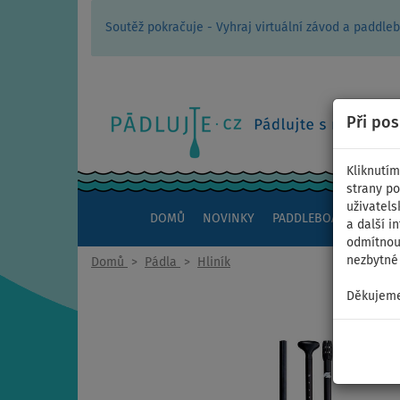
Soutěž pokračuje - Vyhraj virtuální závod a padd
Při po
Kliknutím
strany po
uživatels
DOMŮ
NOVINKY
PADDLEBOARDY
KAJ
a další i
odmítnout
nezbytné 
Domů
>
Pádla
>
Hliník
Děkujeme