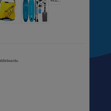
VÍCE...
addleboardu.