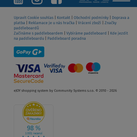
Upravit Cookie souhlas
|
Kontakt
|
Obchodní podmínky
|
Doprava a
platba
|
Reklamace je u nás hračka
|
Vrácení zboží
|
Značky
paddleboardů
Začínáme s paddleboardem
|
Vybíráme paddleboard
|
Kde jezdit
na paddleboardu
|
Paddleboard poradna
eJOY shopping system by Community Systems s.r.o. © 2010 - 2026