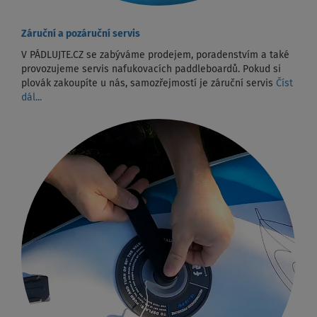
Záruční a pozáruční servis
V PÁDLUJTE.CZ se zabýváme prodejem, poradenstvím a také
provozujeme servis nafukovacích paddleboardů. Pokud si
plovák zakoupíte u nás, samozřejmostí je záruční servis
Číst
dál...