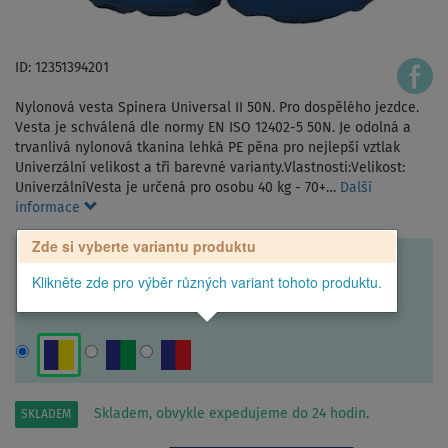
ID: 12351394201
Nylonová vesta Spinera Universal II 50N. Pro dospělého jezdce.
Vesta je schválená dle normy EN ISO 12402-5 50N. Je odolná a
trvanlivá nylonová tkanina lehká PE pěna pro nejlepší vztlak
Univerzální velikost a tři barevné varianty.Vlastnosti:Velikost:
UniverzálníVesta je určená pro osobu 40 kg - 70+…
Další
informace
Zde si vyberte variantu produktu
Klikněte zde pro výběr různých variant tohoto produktu.
Skladem, obvykle expedujeme do 24 hodin.
SKLADEM