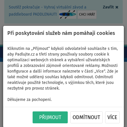
×
Soutěž pokračuje - Vyhraj virtuální závod a
Zavřít
paddleboard PADDLENAUT!
CHCI HRÁT
Při poskytování služeb nám pomáhají cookies
+420 467 409 090
0ks
CZ/Kč
Kliknutím na „Přijmout“ kdykoli odvolatelně souhlasíte s tím,
aby Padlujte.cz a třetí strany používaly soubory cookie k
optimalizaci webových stránek a vytváření uživatelských
profilů a zobrazování zájmově orientované reklamy. Možnosti
Domů
>
Příslušenství
>
Záchranné pomůcky
>
Plovací vesty
konfigurace a další informace naleznete v části „Více“. Zde je
také možné udělený souhlas kdykoli odmítnout. Odmítnutí
neaktivuje použité technologie, s výjimkou těch, které jsou
nezbytné pro provoz stránek.
Plovací vesta SPINERA
Děkujeme za pochopení.
Universal Nylon 2 50N - barva:
PŘIJMOUT
ODMÍTNOUT
VÍCE
modrožlutá