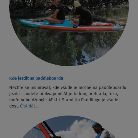
Kde jezdit na paddleboardu
Nechte se inspirovat, kde všude je možné na paddleboardu
jezdit - budete překvapeni! Ať je to lom, přehrada, řeka,
moře nebo džungle. Míst k Stand Up Paddlingu je všude
dost.
Číst dál...