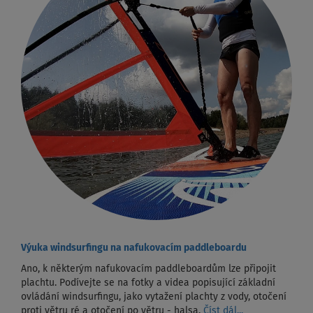
Výuka windsurfingu na nafukovacím paddleboardu
Ano, k některým nafukovacím paddleboardům lze připojit
plachtu. Podívejte se na fotky a videa popisující základní
ovládání windsurfingu, jako vytažení plachty z vody, otočení
proti větru ré a otočení po větru - halsa.
Číst dál...