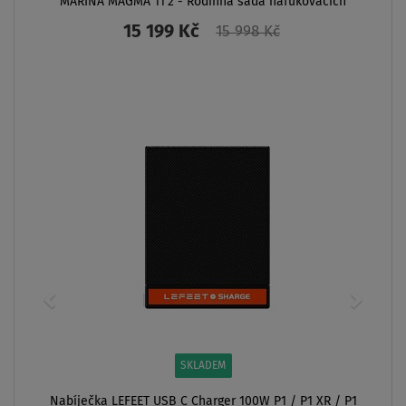
MARINA MAGMA 11'2 - Rodinná sada nafukovacích
paddleboardů
15 199 Kč
15 998 Kč
ZOBRAZIT
SKLADEM
Nabíječka LEFEET USB C Charger 100W P1 / P1 XR / P1