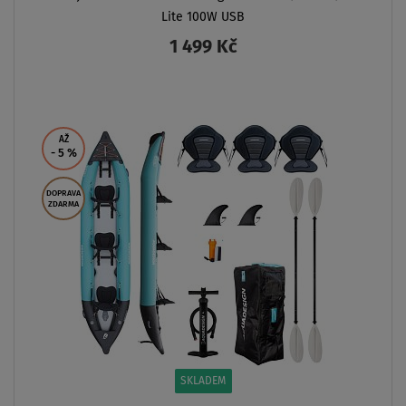
Lite 100W USB
1 499 Kč
ZOBRAZIT
AŽ
- 5
%
DOPRAVA
ZDARMA
SKLADEM