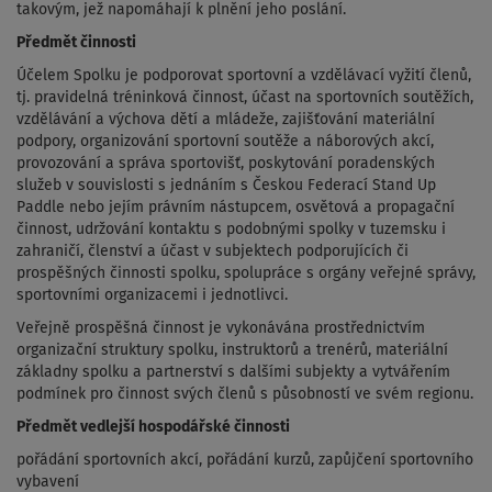
takovým, jež napomáhají k plnění jeho poslání.
Předmět činnosti
Účelem Spolku je podporovat sportovní a vzdělávací vyžití členů,
tj. pravidelná tréninková činnost, účast na sportovních soutěžích,
vzdělávání a výchova dětí a mládeže, zajišťování materiální
podpory, organizování sportovní soutěže a náborových akcí,
provozování a správa sportovišť, poskytování poradenských
služeb v souvislosti s jednáním s Českou Federací Stand Up
Paddle nebo jejím právním nástupcem, osvětová a propagační
činnost, udržování kontaktu s podobnými spolky v tuzemsku i
zahraničí, členství a účast v subjektech podporujících či
prospěšných činnosti spolku, spolupráce s orgány veřejné správy,
sportovními organizacemi i jednotlivci.
Veřejně prospěšná činnost je vykonávána prostřednictvím
organizační struktury spolku, instruktorů a trenérů, materiální
základny spolku a partnerství s dalšími subjekty a vytvářením
podmínek pro činnost svých členů s působností ve svém regionu.
Předmět vedlejší hospodářské činnosti
pořádání sportovních akcí, pořádání kurzů, zapůjčení sportovního
vybavení