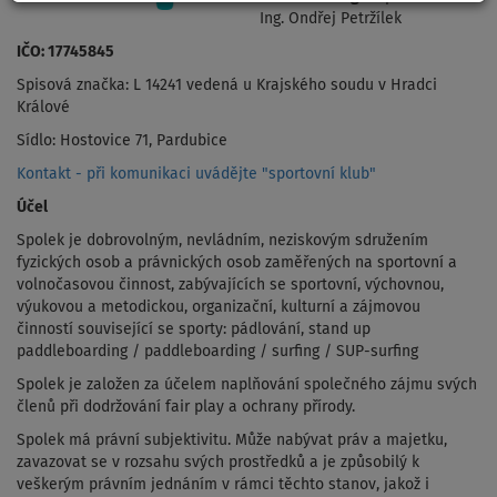
Ing. Ondřej Petržílek
IČO: 17745845
Spisová značka: L 14241 vedená u Krajského soudu v Hradci
Králové
Sídlo: Hostovice 71, Pardubice
Kontakt - při komunikaci uvádějte "sportovní klub"
Účel
Spolek je dobrovolným, nevládním, neziskovým sdružením
fyzických osob a právnických osob zaměřených na sportovní a
volnočasovou činnost, zabývajících se sportovní, výchovnou,
výukovou a metodickou, organizační, kulturní a zájmovou
činností související se sporty: pádlování, stand up
paddleboarding / paddleboarding / surfing / SUP-surfing
Spolek je založen za účelem naplňování společného zájmu svých
členů při dodržování fair play a ochrany přírody.
Spolek má právní subjektivitu. Může nabývat práv a majetku,
zavazovat se v rozsahu svých prostředků a je způsobilý k
veškerým právním jednáním v rámci těchto stanov, jakož i