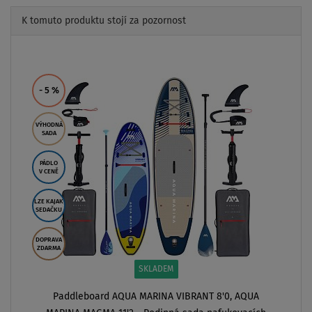
K tomuto produktu stojí za pozornost
Previous
Next
- 5
%
VÝHODNÁ
SADA
PÁDLO
V CENĚ
LZE KAJAK
SEDAČKU
DOPRAVA
ZDARMA
SKLADEM
Paddleboard AQUA MARINA VIBRANT 8'0, AQUA