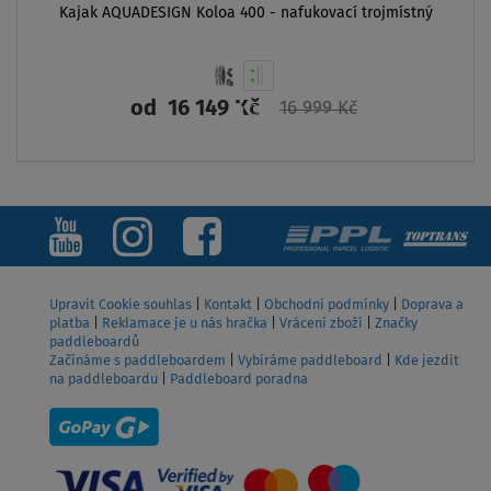
Kajak AQUADESIGN Koloa 400 - nafukovací trojmístný
od
16 149 Kč
16 999 Kč
ZOBRAZIT
Upravit Cookie souhlas
|
Kontakt
|
Obchodní podmínky
|
Doprava a
platba
|
Reklamace je u nás hračka
|
Vrácení zboží
|
Značky
paddleboardů
Začínáme s paddleboardem
|
Vybíráme paddleboard
|
Kde jezdit
na paddleboardu
|
Paddleboard poradna