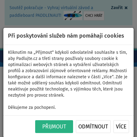
×
Soutěž pokračuje - Vyhraj virtuální závod a
Zavřít
paddleboard PADDLENAUT!
CHCI HRÁT
Při poskytování služeb nám pomáhají cookies
+420 467 409 090
0ks
CZ/Kč
Kliknutím na „Přijmout“ kdykoli odvolatelně souhlasíte s tím,
aby Padlujte.cz a třetí strany používaly soubory cookie k
optimalizaci webových stránek a vytváření uživatelských
profilů a zobrazování zájmově orientované reklamy. Možnosti
Domů
>
PÁDLUJTE.CZ sportovní klub, z.s.
>
Organizace
konfigurace a další informace naleznete v části „Více“. Zde je
také možné udělený souhlas kdykoli odmítnout. Odmítnutí
neaktivuje použité technologie, s výjimkou těch, které jsou
nezbytné pro provoz stránek.
Organizace spolku
Děkujeme za pochopení.
Název nejvyššího orgánu
:
PŘIJMOUT
ODMÍTNOUT
VÍCE
Členská schůze
Statutární orgán
: předseda -