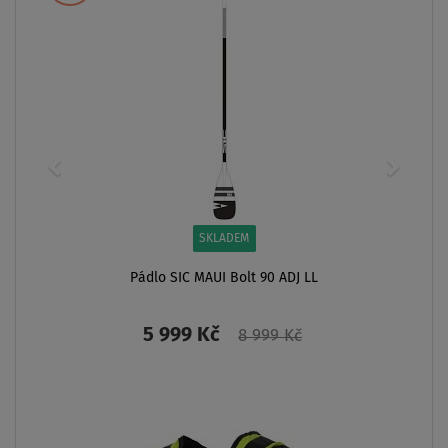
SKLADEM
Dárkový poukaz na nákup člunu na PÁDLUJTE.CZ -
neomezený dárek
1 000 Kč
2 000 Kč
5 000 Kč
10 000 Kč
20 000 Kč
od
1 000 Kč
ZOBRAZIT
PÁDLO