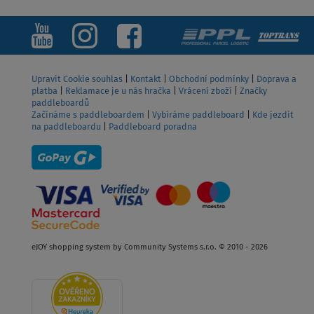
Upravit Cookie souhlas
|
Kontakt
|
Obchodní podmínky
|
Doprava a
platba
|
Reklamace je u nás hračka
|
Vrácení zboží
|
Značky
paddleboardů
Začínáme s paddleboardem
|
Vybíráme paddleboard
|
Kde jezdit
na paddleboardu
|
Paddleboard poradna
eJOY shopping system by Community Systems s.r.o. © 2010 - 2026