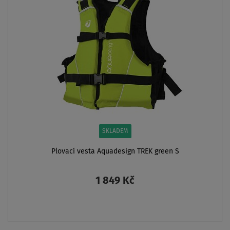
V CENĚ
AŽ
170 kg
LZE KAJAK
SEDAČKU
DOPRAVA
ZDARMA
VYPRODÁNO
Paddleboard WATTSUP F12 12'0 COMBO SMU -
nafukovací
6 999 Kč
ZOBRAZIT