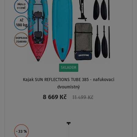
VÝHODNÁ
SADA
SKLADEM
Sada pro pádlování v sedě - kajakové pádlo KP1 +
Sedlo SPINERA nafukovací sedačka
2 699 Kč
2 848 Kč
ZOBRAZIT