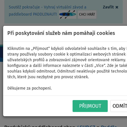
×
Soutěž pokračuje - Vyhraj virtuální závod a
Zavřít
paddleboard PADDLENAUT!
CHCI HRÁT
Při poskytování služeb nám pomáhají cookies
+420 467 409 090
0ks
CZ/Kč
Kliknutím na „Přijmout“ kdykoli odvolatelně souhlasíte s tím, aby P
strany používaly soubory cookie k optimalizaci webových stránek 
uživatelských profilů a zobrazování zájmově orientované reklamy.
konfigurace a další informace naleznete v části „Více“. Zde je ta
Domů
>
Paddlebordy - Sportovní park Pardubice 2017
souhlas kdykoli odmítnout. Odmítnutí neaktivuje použité technolo
těch, které jsou nezbytné pro provoz stránek.
Děkujeme za pochopení.
Sportovní park Pardubice 2017
PŘIJMOUT
ODMÍ
- ukázka paddleboardů