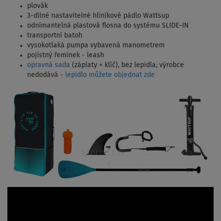
plovák
3-dílné nastavitelné hliníkové pádlo Wattsup
odnímantelná plastová flosna do systému SLIDE-IN
transportní batoh
vysokotlaká pumpa vybavená manometrem
pojistný řemínek - leash
opravná sada
(záplaty + klíč), bez lepidla, výrobce
nedodává -
lepidlo můžete objednat zde