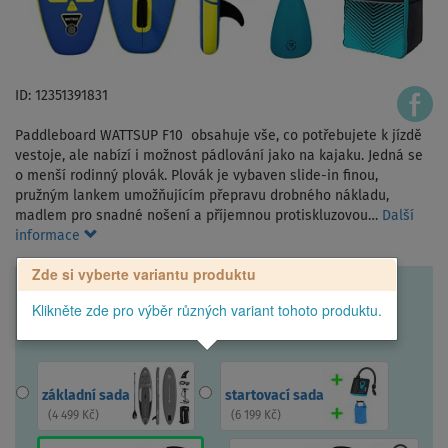
ID: 12351391831
Paddleboard WATTSUP F10 obsahuje vše, co potřebujete k jízdě
vestoje, ale nabízí i možnost pádlování jako na kajaku. Jedná se
o menší rodinný plovák. Plovák je vybaven slide-in finou,
pružným lankem umožňujícím přepravu drobného nákladu,
madlem pro snadné nošení a příjemnou protiskluzovou…
Další
informace
Zde si vyberte variantu produktu
Klikněte zde pro výběr různých variant tohoto produktu.
základní sada
startovací sada
(
4 499 Kč
)
(
6 199 Kč
)