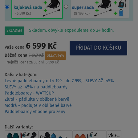
kajaková sada
super sada
(
6 599 Kč
)
(
8 199 Kč
)
Skladem, obvykle expedujeme do 24 hodin.
SKLADEM
6 599 Kč
Vaše cena
Běžná cena
7 647 Kč
SLEVA 14%
Nejnižší cena za 30 dní:
6 599 Kč
Další v kategorii:
Levné paddleboardy od 4 199,- do 7 999,- SLEVY AŽ -45%
SLEVY až -45% na paddleboardy
Paddleboardy - WATTSUP
Žlutá - pádlujte v oblíbené barvě
Modrá - pádlujte v oblíbené barvě
Paddleboardy vhodné pro ženy
Další varianty:
VÍCE...