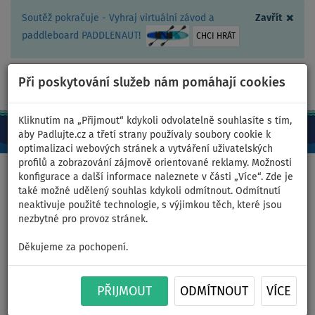
×
Soutěž pokračuje - Vyhraj virtuální závod a
Zavřít
paddleboard PADDLENAUT!
CHCI HRÁT
Při poskytování služeb nám pomáhají cookies
+420 467 409 090
0ks
CZ/Kč
Kliknutím na „Přijmout“ kdykoli odvolatelně souhlasíte s tím,
aby Padlujte.cz a třetí strany používaly soubory cookie k
optimalizaci webových stránek a vytváření uživatelských
profilů a zobrazování zájmově orientované reklamy. Možnosti
Domů
>
Nafukovací paddleboardy
>
Malé univerzální
konfigurace a další informace naleznete v části „Více“. Zde je
také možné udělený souhlas kdykoli odmítnout. Odmítnutí
neaktivuje použité technologie, s výjimkou těch, které jsou
nezbytné pro provoz stránek.
Paddleboard WATTSUP F10
Děkujeme za pochopení.
10'0 - nafukovací - varianta:
PŘIJMOUT
ODMÍTNOUT
VÍCE
kajaková sada