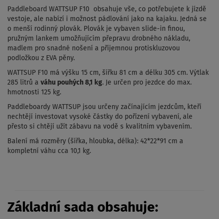
Paddleboard WATTSUP F10 obsahuje vše, co potřebujete k jízdě
vestoje, ale nabízí i možnost pádlování jako na kajaku. Jedná se
o menší rodinný plovák. Plovák je vybaven slide-in finou,
pružným lankem umožňujícím přepravu drobného nákladu,
madlem pro snadné nošení a příjemnou protiskluzovou
podložkou z EVA pěny.
WATTSUP F10 má výšku 15 cm, šířku 81 cm a délku 305 cm. Výtlak
285 litrů a
váhu pouhých 8,1 kg
. Je určen pro jezdce do max.
hmotnosti 125 kg.
Paddleboardy WATTSUP jsou určeny začínajícím jezdcům, kteří
nechtějí investovat vysoké částky do pořízení vybavení, ale
přesto si chtějí užít zábavu na vodě s kvalitním vybavením.
Balení má rozměry (šířka, hloubka, délka): 42*22*91 cm a
kompletní váhu cca 10,1 kg.
Základní sada obsahuje: