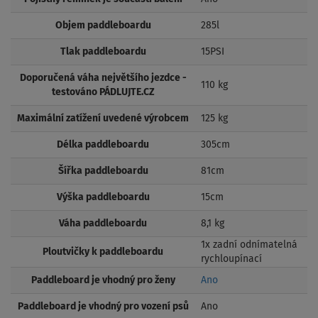
Objem paddleboardu
285l
Tlak paddleboardu
15PSI
Doporučená váha největšího jezdce -
110 kg
testováno PÁDLUJTE.CZ
Maximální zatížení uvedené výrobcem
125 kg
Délka paddleboardu
305cm
Šířka paddleboardu
81cm
Výška paddleboardu
15cm
Váha paddleboardu
8,1 kg
1x zadní odnímatelná
Ploutvičky k paddleboardu
rychloupínací
Paddleboard je vhodný pro ženy
Ano
Paddleboard je vhodný pro vození psů
Ano