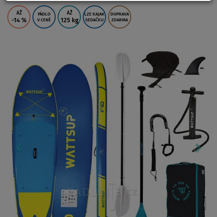
AŽ
AŽ
PÁDLO
LZE KAJAK
DOPRAVA
-14
%
125 kg
V CENĚ
SEDAČKU
ZDARMA
Previous
Nex