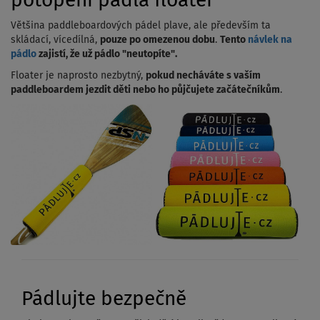
potopení pádla floater
Většina paddleboardových pádel plave, ale především ta
skládací, vícedílná,
pouze po omezenou dobu
.
Tento
návlek na
pádlo
zajistí, že už pádlo "neutopíte".
Floater je naprosto nezbytný,
pokud necháváte s vaším
paddleboardem jezdit děti nebo ho půjčujete začátečníkům
.
Pádlujte bezpečně