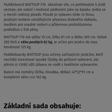
Paddleboard WATTSUP F10 obsahuje vše, co potřebujete k jízdě
vestoje, ale nabízí i možnost pádlování jako na kajaku. Jedná se
o menší rodinný plovák. Plovák je vybaven slide-in finou,
pružným lankem umožňujícím přepravu drobného nákladu,
madlem pro snadné nošení a příjemnou protiskluzovou
podložkou z EVA pěny.
WATTSUP F10 má výšku 15 cm, šířku 81 cm a délku 305 cm. Výtlak
285 litrů a
váhu pouhých 8,1 kg
. Je určen pro jezdce do max.
hmotnosti 125 kg.
Paddleboardy WATTSUP jsou určeny začínajícím jezdcům, kteří
nechtějí investovat vysoké částky do pořízení vybavení, ale
přesto si chtějí užít zábavu na vodě s kvalitním vybavením.
Balení má rozměry (šířka, hloubka, délka): 42*22*91 cm a
kompletní váhu cca 10,1 kg.
Základní sada obsahuje: