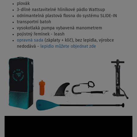
plovák
3-dílné nastavitelné hliníkové pádlo Wattsup
odnímantelná plastová flosna do systému SLIDE-IN
transportní batoh
vysokotlaká pumpa vybavená manometrem
pojistný řemínek - leash
opravná sada
(záplaty + klíč), bez lepidla, výrobce
nedodává -
lepidlo můžete objednat zde