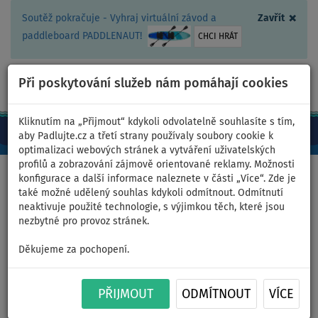
×
Soutěž pokračuje - Vyhraj virtuální závod a
Zavřít
paddleboard PADDLENAUT!
CHCI HRÁT
Při poskytování služeb nám pomáhají cookies
+420 467 409 090
0ks
CZ/Kč
Kliknutím na „Přijmout“ kdykoli odvolatelně souhlasíte s tím,
aby Padlujte.cz a třetí strany používaly soubory cookie k
optimalizaci webových stránek a vytváření uživatelských
profilů a zobrazování zájmově orientované reklamy. Možnosti
Domů
>
Nafukovací paddleboardy
>
Malé univerzální
konfigurace a další informace naleznete v části „Více“. Zde je
také možné udělený souhlas kdykoli odmítnout. Odmítnutí
neaktivuje použité technologie, s výjimkou těch, které jsou
nezbytné pro provoz stránek.
Paddleboard WATTSUP F10
Děkujeme za pochopení.
10'0 - nafukovací - varianta:
PŘIJMOUT
ODMÍTNOUT
VÍCE
startovací sada