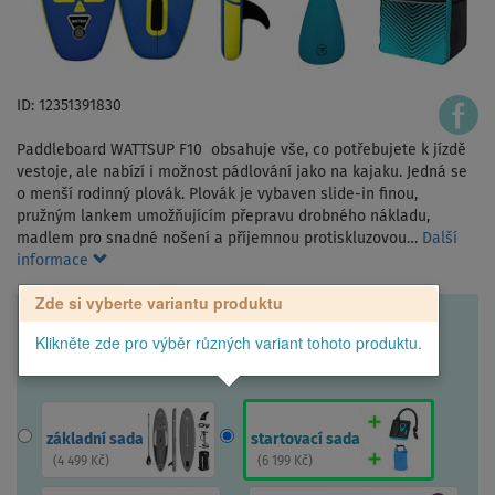
ID: 12351391830
Paddleboard WATTSUP F10 obsahuje vše, co potřebujete k jízdě
vestoje, ale nabízí i možnost pádlování jako na kajaku. Jedná se
o menší rodinný plovák. Plovák je vybaven slide-in finou,
pružným lankem umožňujícím přepravu drobného nákladu,
madlem pro snadné nošení a příjemnou protiskluzovou…
Další
informace
Zde si vyberte variantu produktu
Klikněte zde pro výběr různých variant tohoto produktu.
základní sada
startovací sada
(
4 499 Kč
)
(
6 199 Kč
)