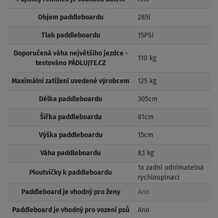
Objem paddleboardu
285l
Tlak paddleboardu
15PSI
Doporučená váha největšího jezdce -
110 kg
testováno PÁDLUJTE.CZ
Maximální zatížení uvedené výrobcem
125 kg
Délka paddleboardu
305cm
Šířka paddleboardu
81cm
Výška paddleboardu
15cm
Váha paddleboardu
8,1 kg
1x zadní odnímatelná
Ploutvičky k paddleboardu
rychloupínací
Paddleboard je vhodný pro ženy
Ano
Paddleboard je vhodný pro vození psů
Ano