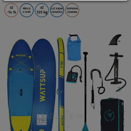
AŽ
AŽ
PÁDLO
LZE KAJAK
DOPRAVA
-14
%
125 kg
V CENĚ
SEDAČKU
ZDARMA
Previous
Nex