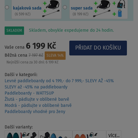
kajaková sada
super sada
(
6 599 Kč
)
(
8 199 Kč
)
Skladem, obvykle expedujeme do 24 hodin.
SKLADEM
6 199 Kč
Vaše cena
Běžná cena
7 197 Kč
SLEVA 14%
Nejnižší cena za 30 dní:
6 199 Kč
Další v kategorii:
Levné paddleboardy od 4 199,- do 7 999,- SLEVY AŽ -45%
SLEVY až -45% na paddleboardy
Paddleboardy - WATTSUP
Žlutá - pádlujte v oblíbené barvě
Modrá - pádlujte v oblíbené barvě
Paddleboardy vhodné pro ženy
Další varianty:
VÍCE...