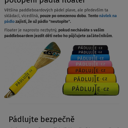
potopení pádla floater
Většina paddleboardových pádel plave, ale především ta
skládací, vícedílná,
pouze po omezenou dobu
.
Tento
návlek na
pádlo
zajistí, že už pádlo "neutopíte".
Floater je naprosto nezbytný,
pokud necháváte s vaším
paddleboardem jezdit děti nebo ho půjčujete začátečníkům
.
Pádlujte bezpečně