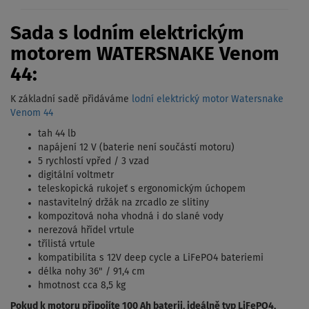
Sada s lodním elektrickým
motorem WATERSNAKE Venom
44:
K základní sadě přidáváme
lodní elektrický motor Watersnake
Venom 44
tah 44 lb
napájení 12 V (baterie není součástí motoru)
5 rychlostí vpřed / 3 vzad
digitální voltmetr
teleskopická rukojeť s ergonomickým úchopem
nastavitelný držák na zrcadlo ze slitiny
kompozitová noha vhodná i do slané vody
nerezová hřídel vrtule
třílistá vrtule
kompatibilita s 12V deep cycle a LiFePO4 bateriemi
délka nohy 36" / 91,4 cm
hmotnost cca 8,5 kg
Pokud k motoru připojíte 100 Ah baterii, ideálně typ LiFePO4,