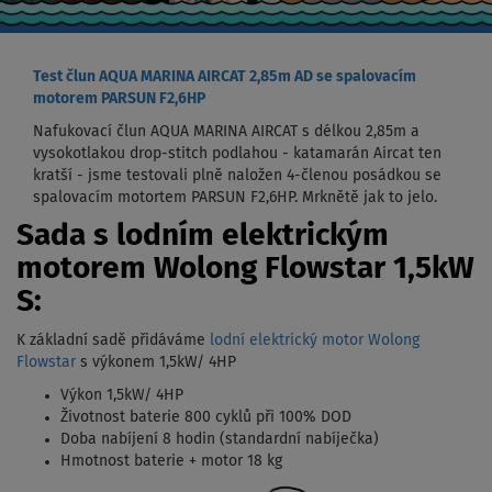
Test člun AQUA MARINA AIRCAT 2,85m AD se spalovacím
motorem PARSUN F2,6HP
Nafukovací člun AQUA MARINA AIRCAT s délkou 2,85m a
vysokotlakou drop-stitch podlahou - katamarán Aircat ten
kratší - jsme testovali plně naložen 4-členou posádkou se
spalovacím motortem PARSUN F2,6HP. Mrknětě jak to jelo.
Sada s lodním elektrickým
motorem Wolong Flowstar 1,5kW
S:
K základní sadě přidáváme
lodní elektrický motor Wolong
Flowstar
s výkonem 1,5kW/ 4HP
Výkon 1,5kW/ 4HP
Životnost baterie 800 cyklů při 100% DOD
Doba nabíjení 8 hodin (standardní nabíječka)
Hmotnost baterie + motor 18 kg