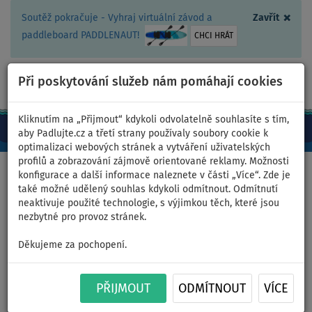
×
Soutěž pokračuje - Vyhraj virtuální závod a
Zavřít
paddleboard PADDLENAUT!
CHCI HRÁT
Při poskytování služeb nám pomáhají cookies
+420 467 409 090
0ks
CZ/Kč
Kliknutím na „Přijmout“ kdykoli odvolatelně souhlasíte s tím,
aby Padlujte.cz a třetí strany používaly soubory cookie k
optimalizaci webových stránek a vytváření uživatelských
profilů a zobrazování zájmově orientované reklamy. Možnosti
Domů
>
Čluny a motory
konfigurace a další informace naleznete v části „Více“. Zde je
také možné udělený souhlas kdykoli odmítnout. Odmítnutí
neaktivuje použité technologie, s výjimkou těch, které jsou
nezbytné pro provoz stránek.
Člun GLADIATOR ACTIVE
Děkujeme za pochopení.
C330AL red black - nafukovací
člun s hliníkovou podlahou -
PŘIJMOUT
ODMÍTNOUT
VÍCE