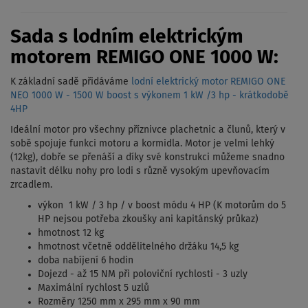
Sada s lodním elektrickým
motorem REMIGO ONE 1000 W:
K základní sadě přidáváme
lodní elektrický motor REMIGO ONE
NEO 1000 W - 1500 W boost s výkonem 1 kW /3 hp - krátkodobě
4HP
Ideální motor pro všechny příznivce plachetnic a člunů, který v
sobě spojuje funkci motoru a kormidla. Motor je velmi lehký
(12kg), dobře se přenáší a díky své konstrukci můžeme snadno
nastavit délku nohy pro lodi s různě vysokým upevňovacím
zrcadlem.
výkon 1 kW / 3 hp / v boost módu 4 HP (K motorům do 5
HP nejsou potřeba zkoušky ani kapitánský průkaz)
hmotnost 12 kg
hmotnost včetně oddělitelného držáku 14,5 kg
doba nabíjení 6 hodin
Dojezd - až 15 NM při poloviční rychlosti - 3 uzly
Maximální rychlost 5 uzlů
Rozměry 1250 mm x 295 mm x 90 mm