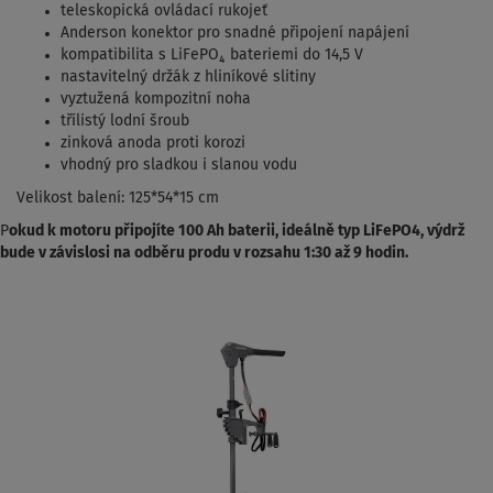
teleskopická ovládací rukojeť
Anderson konektor pro snadné připojení napájení
kompatibilita s LiFePO₄ bateriemi do 14,5 V
nastavitelný držák z hliníkové slitiny
vyztužená kompozitní noha
třílistý lodní šroub
zinková anoda proti korozi
vhodný pro sladkou i slanou vodu
Velikost balení: 125*54*15 cm
P
okud k motoru připojíte 100 Ah baterii, ideálně typ LiFePO4, výdrž
bude v závislosi na odběru produ v rozsahu 1:30 až 9 hodin.