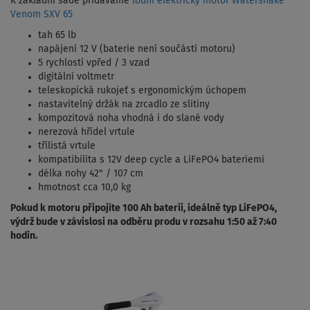
K základní sadě přidáváme
lodní elektrický motor Watersnake
Venom SXV 65
tah 65 lb
napájení 12 V (baterie není součástí motoru)
5 rychlostí vpřed / 3 vzad
digitální voltmetr
teleskopická rukojeť s ergonomickým úchopem
nastavitelný držák na zrcadlo ze slitiny
kompozitová noha vhodná i do slané vody
nerezová hřídel vrtule
třílistá vrtule
kompatibilita s 12V deep cycle a LiFePO4 bateriemi
délka nohy 42" / 107 cm
hmotnost cca 10,0 kg
Pokud k motoru připojíte 100 Ah baterii, ideálně typ LiFePO4,
výdrž bude v závislosi na odběru produ v rozsahu 1:50 až 7:40
hodin.