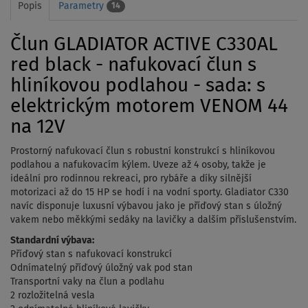
Popis
Parametry
14
Člun GLADIATOR ACTIVE C330AL
red black - nafukovací člun s
hliníkovou podlahou - sada: s
elektrickým motorem VENOM 44
na 12V
Prostorný nafukovací člun s robustní konstrukcí s hliníkovou
podlahou a nafukovacím kýlem. Uveze až 4 osoby, takže je
ideální pro rodinnou rekreaci, pro rybáře a díky silnější
motorizaci až do 15 HP se hodí i na vodní sporty. Gladiator C330
navíc disponuje luxusní výbavou jako je příďový stan s úložný
vakem nebo měkkými sedáky na lavičky a dalším příslušenstvím.
Standardní výbava:
Příďový stan s nafukovací konstrukcí
Odnímatelný příďový úložný vak pod stan
Transportní vaky na člun a podlahu
2 rozložitelná vesla