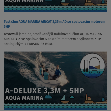
Test člun AQUA MARINA AIRCAT 3,35m AD se spalovacím motorem
5HP
Testovali jsme nejprodávanější nafukovací člun AQUA MARINA
AIRCAT 335 se spalovacím 4-taktním motorem s výkonem 5HP
analogickým k PARSUN F5 BSM.