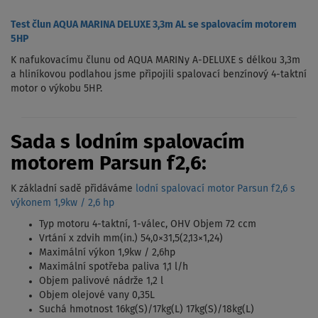
Test člun AQUA MARINA DELUXE 3,3m AL se spalovacím motorem
5HP
K nafukovacímu člunu od AQUA MARINy A-DELUXE s délkou 3,3m
a hliníkovou podlahou jsme připojili spalovací benzínový 4-taktní
motor o výkobu 5HP.
Sada s lodním spalovacím
motorem Parsun f2,6:
K základní sadě přidáváme
lodní spalovací motor Parsun f2,6 s
výkonem 1,9kw / 2,6 hp
Typ motoru 4-taktní, 1-válec, OHV Objem 72 ccm
Vrtání x zdvih mm(in.) 54,0×31,5(2,13×1,24)
Maximální výkon 1,9kw / 2,6hp
Maximální spotřeba paliva 1,1 l/h
Objem palivové nádrže 1,2 l
Objem olejové vany 0,35L
Suchá hmotnost 16kg(S)/17kg(L) 17kg(S)/18kg(L)