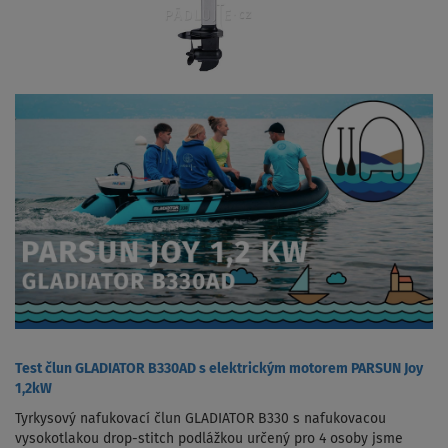
Test člun GLADIATOR B330AD s elektrickým motorem PARSUN Joy
1,2kW
Tyrkysový nafukovací člun GLADIATOR B330 s nafukovacou
vysokotlakou drop-stitch podlážkou určený pro 4 osoby jsme