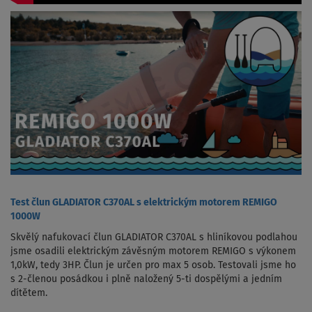
Test člun GLADIATOR C370AL s elektrickým motorem REMIGO
1000W
Skvělý nafukovací člun GLADIATOR C370AL s hliníkovou podlahou
jsme osadili elektrickým závěsným motorem REMIGO s výkonem
1,0kW, tedy 3HP. Člun je určen pro max 5 osob. Testovali jsme ho
s 2-členou posádkou i plně naložený 5-ti dospělými a jedním
dítětem.