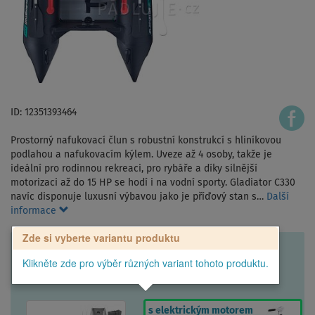
ID: 12351393464
Prostorný nafukovací člun s robustní konstrukcí s hliníkovou
podlahou a nafukovacím kýlem. Uveze až 4 osoby, takže je
ideální pro rodinnou rekreaci, pro rybáře a díky silnější
motorizaci až do 15 HP se hodí i na vodní sporty. Gladiator C330
navíc disponuje luxusní výbavou jako je příďový stan s…
Další
informace
Zde si vyberte variantu produktu
Klikněte zde pro výběr různých variant tohoto produktu.
s elektrickým motorem