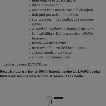
teleskopická ovládací rukojeť
digitální voltmetr
Anderson konektor pro snadné připojení
USB port pro nabíjení telefonu
sportovní režim pro krátkodobé navýšení
výkonu
vestavěná napěťová ochrana až do 14,5 V
kompatibilita s 12V deep cycle a LiFePO4
bateriemi
třílistá weedless vrtule
nerezová hřídel vrtule i noha motoru
zinková anoda proti korozi
vhodný i pro slanou vodu
Velikost balení: 125*54*15 cm
Pokud k motoru připojíte 100 Ah baterii, ideálně typ LiFePO4, výdrž
bude v závislosi na odběru produ v rozsahu 2 až 9 hodin.