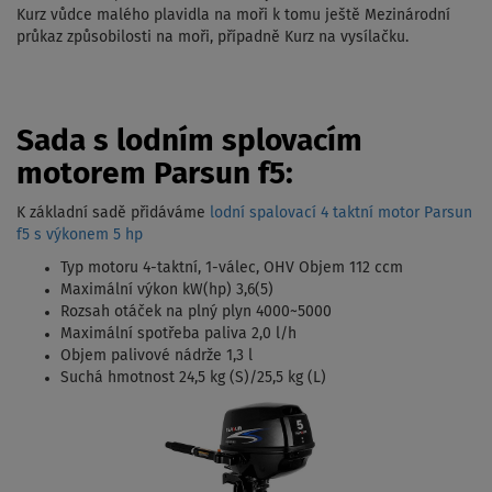
Kurz vůdce malého plavidla na moři k tomu ještě Mezinárodní
průkaz způsobilosti na moři, případně Kurz na vysílačku.
Sada s lodním splovacím
motorem Parsun f5:
K základní sadě přidáváme
lodní spalovací 4 taktní motor Parsun
f5 s výkonem 5 hp
Typ motoru 4-taktní, 1-válec, OHV Objem 112 ccm
Maximální výkon kW(hp) 3,6(5)
Rozsah otáček na plný plyn 4000~5000
Maximální spotřeba paliva 2,0 l/h
Objem palivové nádrže 1,3 l
Suchá hmotnost 24,5 kg (S)/25,5 kg (L)