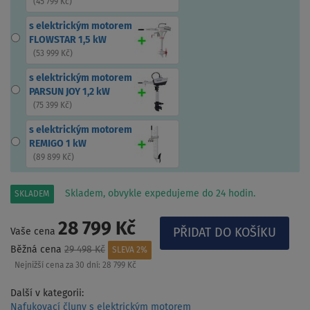
(
45 799 Kč
)
s elektrickým motorem
FLOWSTAR 1,5 kW
(
53 999 Kč
)
s elektrickým motorem
PARSUN JOY 1,2 kW
(
75 399 Kč
)
s elektrickým motorem
REMIGO 1 kW
(
89 899 Kč
)
Skladem, obvykle expedujeme do 24 hodin.
SKLADEM
28 799 Kč
Vaše cena
Běžná cena
29 498 Kč
SLEVA 2%
Nejnižší cena za 30 dní:
28 799 Kč
Další v kategorii:
Nafukovací čluny s elektrickým motorem