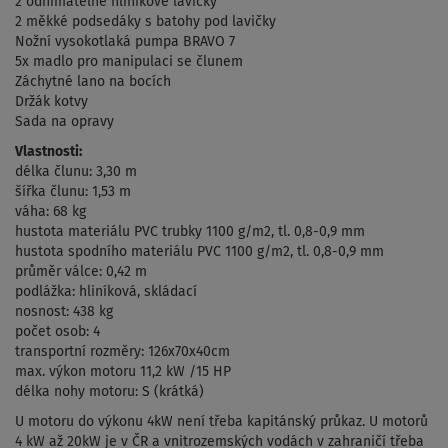
2 odnímatelné hliníkové lavičky
2 měkké podsedáky s batohy pod lavičky
Nožní vysokotlaká pumpa BRAVO 7
5x madlo pro manipulaci se člunem
Záchytné lano na bocích
Držák kotvy
Sada na opravy
Vlastnosti:
délka člunu: 3,30 m
šířka člunu: 1,53 m
váha: 68 kg
hustota materiálu PVC trubky 1100 g/m2, tl. 0,8-0,9 mm
hustota spodního materiálu PVC 1100 g/m2, tl. 0,8-0,9 mm
průměr válce: 0,42 m
podlážka: hliníková, skládací
nosnost: 438 kg
počet osob: 4
transportní rozměry: 126x70x40cm
max. výkon motoru 11,2 kW /15 HP
délka nohy motoru: S (krátká)
U motoru do výkonu 4kW není třeba kapitánský průkaz. U motorů
4 kW až 20kW je v ČR a vnitrozemských vodách v zahraničí třeba