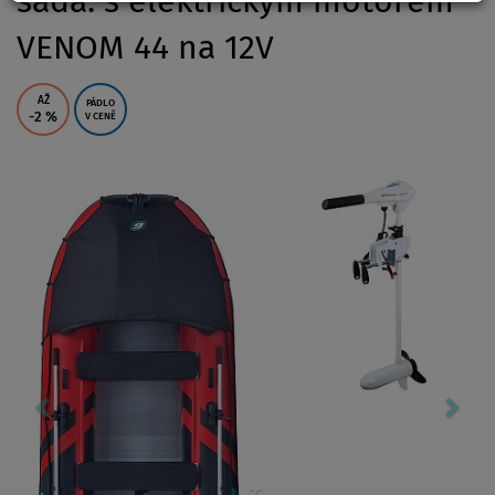
sada: s elektrickým motorem
VENOM 44 na 12V
AŽ
PÁDLO
-2
%
V CENĚ
Previous
Nex