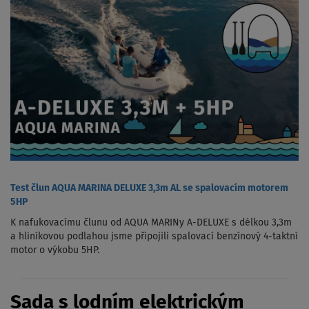
Test člun AQUA MARINA DELUXE 3,3m AL se spalovacím motorem
5HP
K nafukovacímu člunu od AQUA MARINy A-DELUXE s délkou 3,3m
a hliníkovou podlahou jsme připojili spalovací benzínový 4-taktní
motor o výkobu 5HP.
Sada s lodním elektrickým