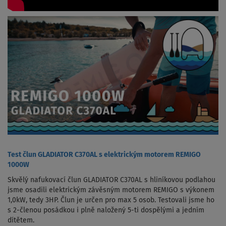
Test člun GLADIATOR C370AL s elektrickým motorem REMIGO
1000W
Skvělý nafukovací člun GLADIATOR C370AL s hliníkovou podlahou
jsme osadili elektrickým závěsným motorem REMIGO s výkonem
1,0kW, tedy 3HP. Člun je určen pro max 5 osob. Testovali jsme ho
s 2-členou posádkou i plně naložený 5-ti dospělými a jedním
dítětem.