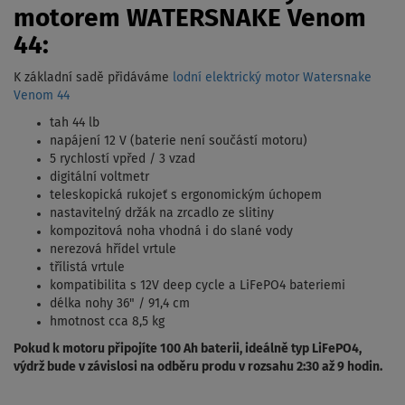
motorem WATERSNAKE Venom
44:
K základní sadě přidáváme
lodní elektrický motor Watersnake
Venom 44
tah 44 lb
napájení 12 V (baterie není součástí motoru)
5 rychlostí vpřed / 3 vzad
digitální voltmetr
teleskopická rukojeť s ergonomickým úchopem
nastavitelný držák na zrcadlo ze slitiny
kompozitová noha vhodná i do slané vody
nerezová hřídel vrtule
třílistá vrtule
kompatibilita s 12V deep cycle a LiFePO4 bateriemi
délka nohy 36" / 91,4 cm
hmotnost cca 8,5 kg
Pokud k motoru připojíte 100 Ah baterii, ideálně typ LiFePO4,
výdrž bude v závislosi na odběru produ v rozsahu 2:30 až 9 hodin.