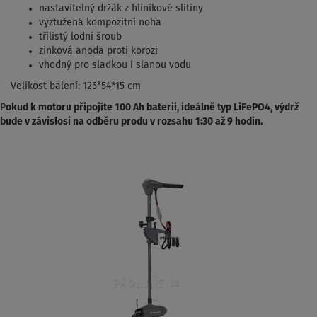
nastavitelný držák z hliníkové slitiny
vyztužená kompozitní noha
třílistý lodní šroub
zinková anoda proti korozi
vhodný pro sladkou i slanou vodu
Velikost balení: 125*54*15 cm
P
okud k motoru připojíte 100 Ah baterii, ideálně typ LiFePO4, výdrž
bude v závislosi na odběru produ v rozsahu 1:30 až 9 hodin.