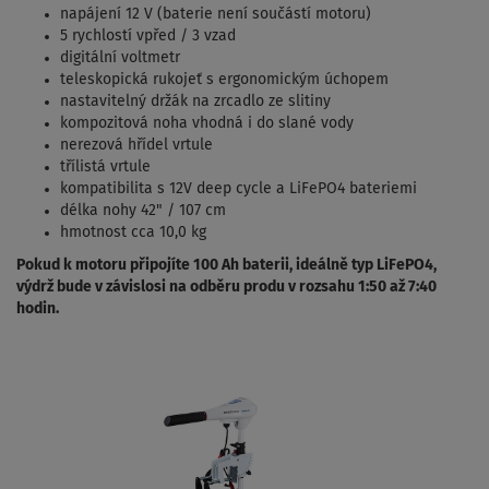
napájení 12 V (baterie není součástí motoru)
5 rychlostí vpřed / 3 vzad
digitální voltmetr
teleskopická rukojeť s ergonomickým úchopem
nastavitelný držák na zrcadlo ze slitiny
kompozitová noha vhodná i do slané vody
nerezová hřídel vrtule
třílistá vrtule
kompatibilita s 12V deep cycle a LiFePO4 bateriemi
délka nohy 42" / 107 cm
hmotnost cca 10,0 kg
Pokud k motoru připojíte 100 Ah baterii, ideálně typ LiFePO4,
výdrž bude v závislosi na odběru produ v rozsahu 1:50 až 7:40
hodin.