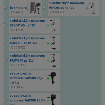
s elektrickým motorem
bez motoru
VENOM 44 na 12V
(
15 499 Kč
)
(
22 299 Kč
)
s elektrickým motorem
VENOM 65 na 12V
(
26 199 Kč
)
s elektrickým motorem
ADVANCE 70 na 12V
(
30 099 Kč
)
s elektrickým motorem
PRIME 70 na 12V
(
30 099 Kč
)
se spalovacím
motorem PARSUN F2,6
1,9 kW
(
32 499 Kč
)
se spalovacím
motorem PARSUN F5 3,6