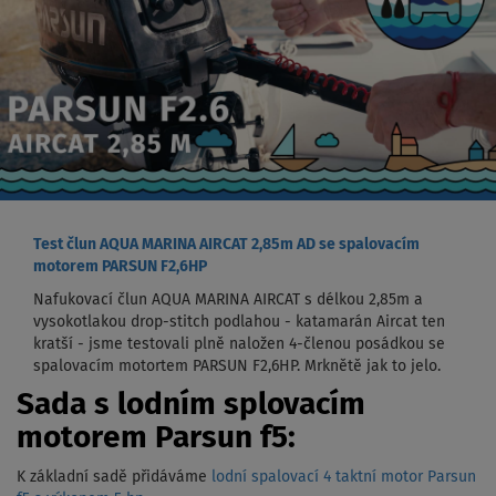
Test člun AQUA MARINA AIRCAT 2,85m AD se spalovacím
motorem PARSUN F2,6HP
Nafukovací člun AQUA MARINA AIRCAT s délkou 2,85m a
vysokotlakou drop-stitch podlahou - katamarán Aircat ten
kratší - jsme testovali plně naložen 4-členou posádkou se
spalovacím motortem PARSUN F2,6HP. Mrknětě jak to jelo.
Sada s lodním splovacím
motorem Parsun f5:
K základní sadě přidáváme
lodní spalovací 4 taktní motor Parsun