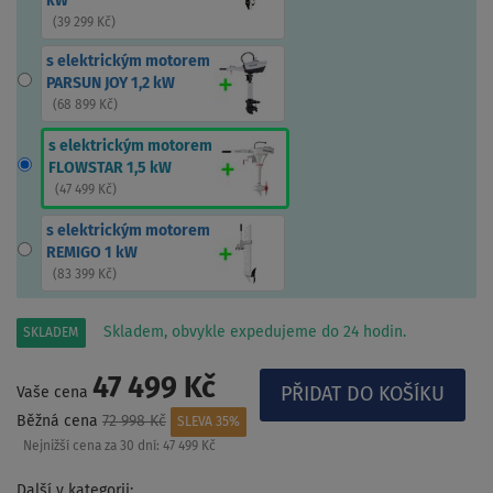
kW
(
39 299 Kč
)
s elektrickým motorem
PARSUN JOY 1,2 kW
(
68 899 Kč
)
s elektrickým motorem
FLOWSTAR 1,5 kW
(
47 499 Kč
)
s elektrickým motorem
REMIGO 1 kW
(
83 399 Kč
)
Skladem, obvykle expedujeme do 24 hodin.
SKLADEM
47 499 Kč
Vaše cena
Běžná cena
72 998 Kč
SLEVA 35%
Nejnižší cena za 30 dní:
47 499 Kč
Další v kategorii: