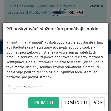
×
Soutěž pokračuje - Vyhraj virtuální závod a
Zavřít
paddleboard PADDLENAUT!
CHCI HRÁT
Při poskytování služeb nám pomáhají cookies
+420 467 409 090
0ks
CZ/Kč
Kliknutím na „Přijmout“ kdykoli odvolatelně souhlasíte s tím,
aby Padlujte.cz a třetí strany používaly soubory cookie k
optimalizaci webových stránek a vytváření uživatelských
profilů a zobrazování zájmově orientované reklamy. Možnosti
Domů
>
Čluny a motory
konfigurace a další informace naleznete v části „Více“. Zde je
také možné udělený souhlas kdykoli odmítnout. Odmítnutí
neaktivuje použité technologie, s výjimkou těch, které jsou
nezbytné pro provoz stránek.
Člun GLADIATOR LIGHT
Děkujeme za pochopení.
AK320WF dark grey -
nafukovací člun s dřevěnou
PŘIJMOUT
ODMÍTNOUT
VÍCE