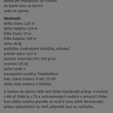
madla pro manipulaci se člunem
záchytné lano na bocích
sada na opravy
Vlastnosti:
délka člunu: 3,20 m
délka kokpitu: 2,59 m
šířka člunu: 1,5 m
šířka kokpitu: 1,09 m
váha: 46 kg
podlážka: Voděodolná překližka, skládací
průměr válce: 0,41 m
hustota materiálu PVC 850 g/m2
nosnost: 575 kg
počet osob: 5
transportní rozměry: 110x68x38cm
max. výkon motoru 11 kW /15 HP
délka nohy motoru: S (krátká)
U motoru do výkonu 4kW není třeba kapitánský průkaz. U motorů
4 kW až 20kW je v ČR a vnitrozemských vodách v zahraničí třeba
Kurz vůdce malého plavidla na moři k tomu ještě Mezinárodní
průkaz způsobilosti na moři, případně Kurz na vysílačku.