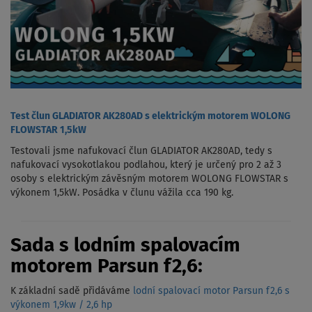
Test člun GLADIATOR AK280AD s elektrickým motorem WOLONG
FLOWSTAR 1,5kW
Testovali jsme nafukovací člun GLADIATOR AK280AD, tedy s
nafukovací vysokotlakou podlahou, který je určený pro 2 až 3
osoby s elektrickým závěsným motorem WOLONG FLOWSTAR s
výkonem 1,5kW. Posádka v člunu vážila cca 190 kg.
Sada s lodním spalovacím
motorem Parsun f2,6:
K základní sadě přidáváme
lodní spalovací motor Parsun f2,6 s
výkonem 1,9kw / 2,6 hp