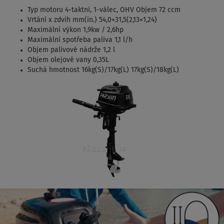
Typ motoru 4-taktní, 1-válec, OHV Objem 72 ccm
Vrtání x zdvih mm(in.) 54,0×31,5(2,13×1,24)
Maximální výkon 1,9kw / 2,6hp
Maximální spotřeba paliva 1,1 l/h
Objem palivové nádrže 1,2 l
Objem olejové vany 0,35L
Suchá hmotnost 16kg(S)/17kg(L) 17kg(S)/18kg(L)