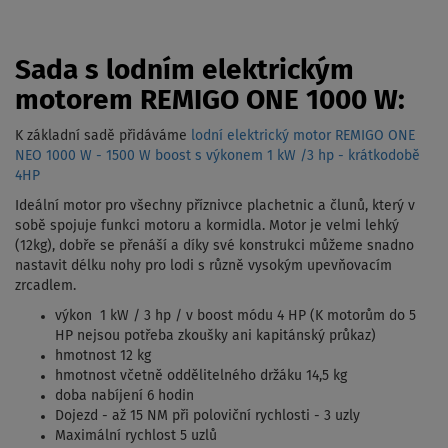
Sada s lodním elektrickým
motorem REMIGO ONE 1000 W:
K základní sadě přidáváme
lodní elektrický motor REMIGO ONE
NEO 1000 W - 1500 W boost s výkonem 1 kW /3 hp - krátkodobě
4HP
Ideální motor pro všechny příznivce plachetnic a člunů, který v
sobě spojuje funkci motoru a kormidla. Motor je velmi lehký
(12kg), dobře se přenáší a díky své konstrukci můžeme snadno
nastavit délku nohy pro lodi s různě vysokým upevňovacím
zrcadlem.
výkon 1 kW / 3 hp / v boost módu 4 HP (K motorům do 5
HP nejsou potřeba zkoušky ani kapitánský průkaz)
hmotnost 12 kg
hmotnost včetně oddělitelného držáku 14,5 kg
doba nabíjení 6 hodin
Dojezd - až 15 NM při poloviční rychlosti - 3 uzly
Maximální rychlost 5 uzlů