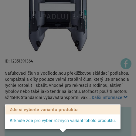
ID: 12351391364
Nafukovací člun s Voděodolnou překližkovou skládací podlahou.
Kompaktní a díky podlaze velmi stabilní člun, který lze snadno a
rychle rozbalit i sbalit. Vhodné pro rekreaci s rodinou, aktivní
rybolov nebo také jako tendr na jachtu. Možnost použití motoru
až 15HP. Standardní výbava:transportní vak…
Další informace
Zde si vyberte variantu produktu
Klikněte zde pro výběr různých variant tohoto produktu.