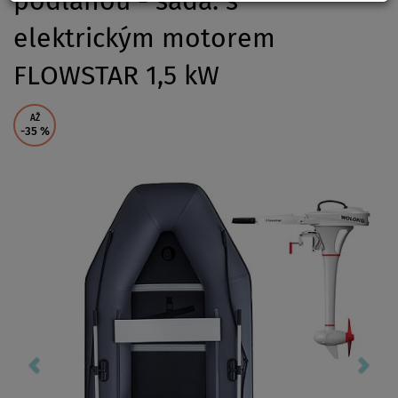
podlahou - sada: s
elektrickým motorem
FLOWSTAR 1,5 kW
AŽ
-35
%
Previous
Nex