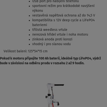
USB port pro nabíjení telefonu
sportovní režim pro krátkodobé navýšení
výkonu
vestavěná napěťová ochrana až do 14,5 V
kompatibilita s 12V deep cycle a LiFePO4
bateriemi
třílistá weedless vrtule
nerezová hřídel vrtule i noha motoru
zinková anoda proti korozi
vhodný i pro slanou vodu
Velikost balení: 125*54*15 cm
Pokud k motoru připojíte 100 Ah baterii, ideálně typ LiFePO4, výdrž
bude v závislosi na odběru produ v rozsahu 2 až 9 hodin.