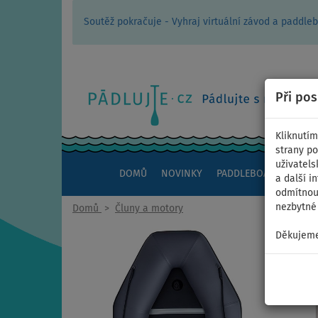
Soutěž pokračuje - Vyhraj virtuální závod a padd
Při po
Kliknutím
strany po
uživatels
DOMŮ
NOVINKY
PADDLEBOARDY
KAJ
a další i
odmítnout
nezbytné 
Domů
>
Čluny a motory
Děkujeme