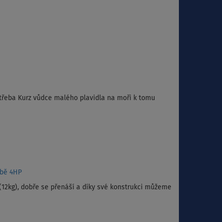
třeba Kurz vůdce malého plavidla na moři k tomu
obě 4HP
 (12kg), dobře se přenáší a díky své konstrukci můžeme