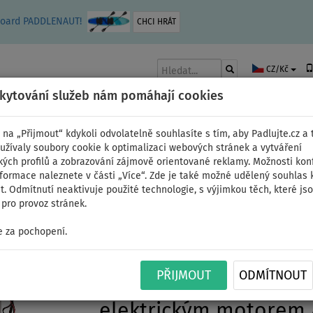
leboard PADDLENAUT!
CHCI HRÁT
CZ/Kč
skytování služeb nám pomáhají cookies
 na „Přijmout“ kdykoli odvolatelně souhlasíte s tím, aby Padlujte.cz a t
užívaly soubory cookie k optimalizaci webových stránek a vytváření
kých profilů a zobrazování zájmově orientované reklamy. Možnosti kon
AKY
ČLUNY A MOTORY
PÁDLA
PLACHTY
OBLEČENÍ
PŘÍSLUŠE
nformace naleznete v části „Více“. Zde je také možné udělený souhlas 
. Odmítnutí neaktivuje použité technologie, s výjimkou těch, které js
pro provoz stránek.
 za pochopení.
Člun GLADIATOR LIGHT
PŘIJMOUT
ODMÍTNOUT
nafukovací člun s dře
elektrickým motorem 