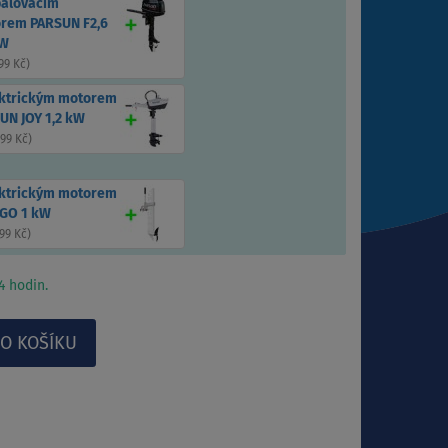
palovacím
rem PARSUN F2,6
kW
99 Kč
)
ektrickým motorem
UN JOY 1,2 kW
899 Kč
)
ektrickým motorem
GO 1 kW
99 Kč
)
 hodin.