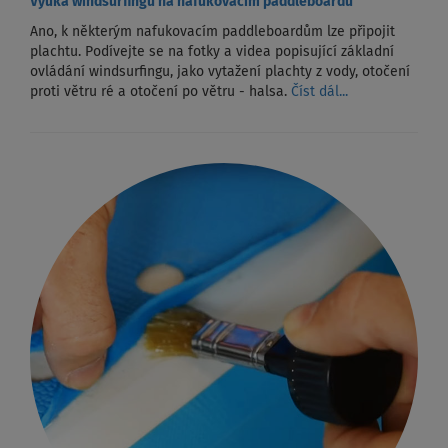
Výuka windsurfingu na nafukovacím paddleboardu
Ano, k některým nafukovacím paddleboardům lze připojit
plachtu. Podívejte se na fotky a videa popisující základní
ovládání windsurfingu, jako vytažení plachty z vody, otočení
proti větru ré a otočení po větru - halsa.
Číst dál...