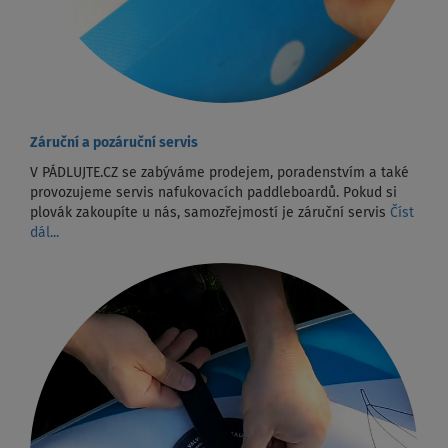
Záruční a pozáruční servis
V PÁDLUJTE.CZ se zabýváme prodejem, poradenstvím a také
provozujeme servis nafukovacích paddleboardů. Pokud si
plovák zakoupíte u nás, samozřejmostí je záruční servis
Číst
dál...