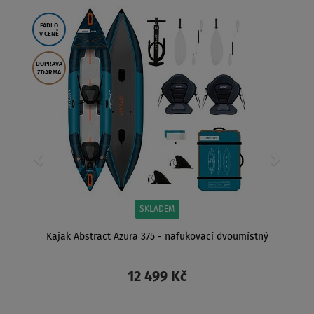
PÁDLO
V CENĚ
DOPRAVA
ZDARMA
SKLADEM
Kajak Abstract Azura 375 - nafukovací dvoumístný
12 499 Kč