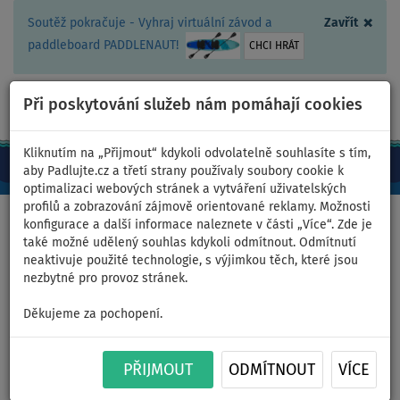
×
Soutěž pokračuje - Vyhraj virtuální závod a
Zavřít
paddleboard PADDLENAUT!
CHCI HRÁT
Při poskytování služeb nám pomáhají cookies
+420 467 409 090
0ks
CZ/Kč
Kliknutím na „Přijmout“ kdykoli odvolatelně souhlasíte s tím,
aby Padlujte.cz a třetí strany používaly soubory cookie k
optimalizaci webových stránek a vytváření uživatelských
profilů a zobrazování zájmově orientované reklamy. Možnosti
Domů
>
Kajaky a kánoe
konfigurace a další informace naleznete v části „Více“. Zde je
také možné udělený souhlas kdykoli odmítnout. Odmítnutí
neaktivuje použité technologie, s výjimkou těch, které jsou
nezbytné pro provoz stránek.
Kotva AQUA MARINA s lanem
Děkujeme za pochopení.
8m - kotva pro čluny a kajaky
PŘIJMOUT
ODMÍTNOUT
VÍCE
Previous
Nex