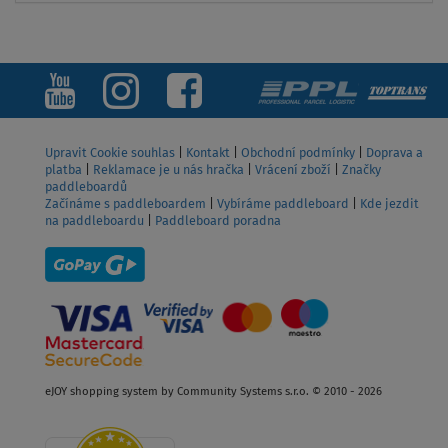
Upravit Cookie souhlas
|
Kontakt
|
Obchodní podmínky
|
Doprava a
platba
|
Reklamace je u nás hračka
|
Vrácení zboží
|
Značky
paddleboardů
Začínáme s paddleboardem
|
Vybíráme paddleboard
|
Kde jezdit
na paddleboardu
|
Paddleboard poradna
eJOY shopping system by Community Systems s.r.o. © 2010 - 2026