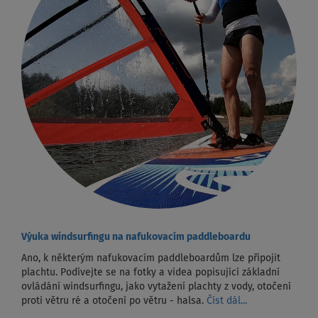
Výuka windsurfingu na nafukovacím paddleboardu
Ano, k některým nafukovacím paddleboardům lze připojit
plachtu. Podívejte se na fotky a videa popisující základní
ovládání windsurfingu, jako vytažení plachty z vody, otočení
proti větru ré a otočení po větru - halsa.
Číst dál...