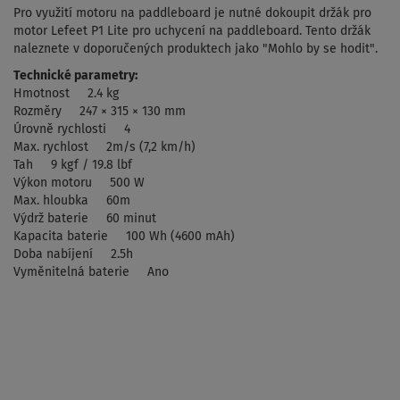
Pro využití motoru na paddleboard je nutné dokoupit držák pro
motor Lefeet P1 Lite pro uchycení na paddleboard. Tento držák
naleznete v doporučených produktech jako "Mohlo by se hodit".
Technické parametry:
Hmotnost 2.4 kg
Rozměry 247 × 315 × 130 mm
Úrovně rychlosti 4
Max. rychlost 2m/s (7,2 km/h)
Tah 9 kgf / 19.8 lbf
Výkon motoru 500 W
Max. hloubka 60m
Výdrž baterie 60 minut
Kapacita baterie 100 Wh (4600 mAh)
Doba nabíjení 2.5h
Vyměnitelná baterie Ano