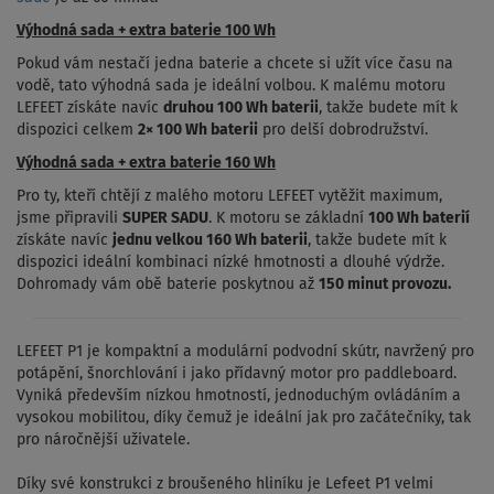
Výhodná sada + extra baterie 100 Wh
Pokud vám nestačí jedna baterie a chcete si užít více času na
vodě, tato výhodná sada je ideální volbou. K malému motoru
LEFEET získáte navíc
druhou 100 Wh baterii
, takže budete mít k
dispozici celkem
2× 100 Wh baterii
pro delší dobrodružství.
Výhodná sada + extra baterie 160 Wh
Pro ty, kteří chtějí z malého motoru LEFEET vytěžit maximum,
jsme připravili
SUPER SADU
. K motoru se základní
100 Wh baterií
získáte navíc
jednu velkou 160 Wh baterii
, takže budete mít k
dispozici ideální kombinaci nízké hmotnosti a dlouhé výdrže.
Dohromady vám obě baterie poskytnou až
150 minut provozu.
LEFEET P1 je kompaktní a modulární podvodní skútr, navržený pro
potápění, šnorchlování i jako přídavný motor pro paddleboard.
Vyniká především nízkou hmotností, jednoduchým ovládáním a
vysokou mobilitou, díky čemuž je ideální jak pro začátečníky, tak
pro náročnější uživatele.
Díky své konstrukci z broušeného hliníku je Lefeet P1 velmi