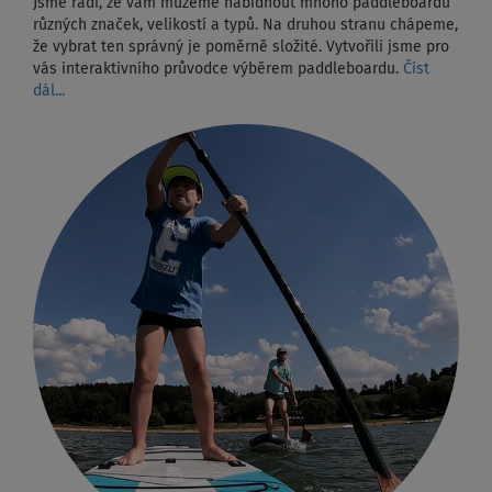
Jsme rádi, že vám můžeme nabídnout mnoho paddleboardů
různých značek, velikostí a typů. Na druhou stranu chápeme,
že vybrat ten správný je poměrně složité. Vytvořili jsme pro
vás interaktivního průvodce výběrem paddleboardu.
Číst
dál...