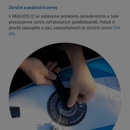
Záruční a pozáruční servis
V PÁDLUJTE.CZ se zabýváme prodejem, poradenstvím a také
provozujeme servis nafukovacích paddleboardů. Pokud si
plovák zakoupíte u nás, samozřejmostí je záruční servis
Číst
dál...