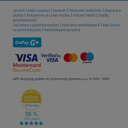
Upravit Cookie souhlas
|
Kontakt
|
Obchodní podmínky
|
Doprava a
platba
|
Reklamace je u nás hračka
|
Vrácení zboží
|
Značky
paddleboardů
Začínáme s paddleboardem
|
Vybíráme paddleboard
|
Kde jezdit
na paddleboardu
|
Paddleboard poradna
eJOY shopping system by Community Systems s.r.o. © 2010 - 2026