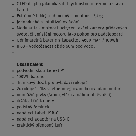
OLED displej jako ukazatel rychlostního režimu a stavu
baterie
Extrémně lehký a přenosný - hmotnost 2,4kg
Jednoduché a intuitivní ovládání
Modularita - možnost uchycení akční kamery, přídavných
světel či umístění motoru jako pohon pro paddleboard
Odnímatelná baterie s kapacitou 4600 mAh / 100Wh
IP68 - vodotěsnost až do 60m pod vodou
Obsah balení:
podvodní skútr Lefeet P1
100Wh baterie
hliníkový držák pro ovládací rukojeť
2x rukojeť - 1ks včetně integrovaného ovládání motoru
montážní prvky (šroub, víčka a náhradní těsnění)
držák akční kamery
pojistný řemínek
napájecí kabel USB-C
napájecí adaptér na USB-C
praktický přenosný kufr