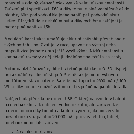
robustní a odolný, zároveň však vyniká velmi nízkou hmotností.
Zařízení plní specifikaci IP68 a díky tomu je plně vodotěsné až do
hloubky 60m pod vodou! Na jedno nabití pak podvodní skútr
Lefeet P1 vydrží déle než 60 minut a díky rychlému nabíjení je
motor plně nabit za 1,5h.
Modulární konstrukce umožňuje skútr přizpůsobit přesně podle
svých potřeb – používat jej v ruce, upevnit na výstroj nebo
propojit více jednotek pro ještě vyšší výkon. Nízká hmotnost a
kompaktní rozměry z něj dělají ideálního společníka na cesty.
Motor nabízí 4 úrovně rychlosti včetně praktického OLED displeje
pro aktuální rychlostní stupeň. Stejně tak je motor vybaven
indikátorem stavu baterie. Baterie má kapacitu 4600 mAh / 100
Wh a díky tomu je možné vzít motor bezpečně na palubu letadla.
Nabíjecí adaptér s konektorem USB-C, který naleznete v balení
pak jednak slouží k nabíjení vodního skútru, ale zároveň lze
baterii motoru díky tomuto adaptéru využít i jako univerzální
powerbanku s kapacitou 20 000 mAh pro vás telefon, tablet,
notebook nebo další zařízení.
4 rychlostní režimy