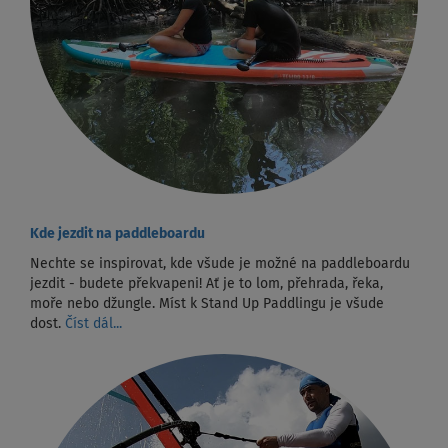
Kde jezdit na paddleboardu
Nechte se inspirovat, kde všude je možné na paddleboardu
jezdit - budete překvapeni! Ať je to lom, přehrada, řeka,
moře nebo džungle. Míst k Stand Up Paddlingu je všude
dost.
Číst dál...