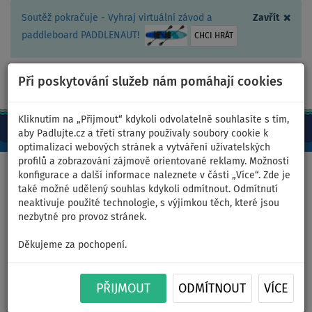
×
Soutěž pokračuje - Vyhraj virtuální závod a
Zavřít
paddleboard PADDLENAUT!
CHCI HRÁT
Při poskytování služeb nám pomáhají cookies
+420 467 409 090
0ks
CZ/Kč
Kliknutím na „Přijmout“ kdykoli odvolatelně souhlasíte s tím,
aby Padlujte.cz a třetí strany používaly soubory cookie k
optimalizaci webových stránek a vytváření uživatelských
profilů a zobrazování zájmově orientované reklamy. Možnosti
Domů
>
Příslušenství
>
Motory k paddleboardu, kajaku
konfigurace a další informace naleznete v části „Více“. Zde je
také možné udělený souhlas kdykoli odmítnout. Odmítnutí
neaktivuje použité technologie, s výjimkou těch, které jsou
nezbytné pro provoz stránek.
Motor LEFEET P1 black 100Wh
Děkujeme za pochopení.
- sada: základní
PŘIJMOUT
ODMÍTNOUT
VÍCE