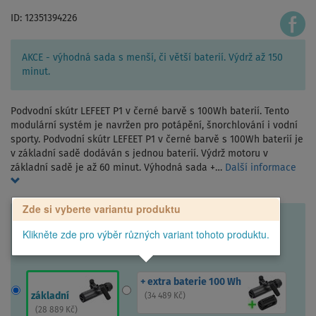
ID: 12351394226
AKCE - výhodná sada s menší, či větší baterií. Výdrž až 150
minut.
Podvodní skútr LEFEET P1 v černé barvě s 100Wh baterií. Tento
modulární systém je navržen pro potápění, šnorchlování i vodní
sporty. Podvodní skútr LEFEET P1 v černé barvě s 100Wh baterií je
v základní sadě dodáván s jednou baterií. Výdrž motoru v
základní sadě je až 60 minut. Výhodná sada +…
Další informace
Zde si vyberte variantu produktu
Klikněte zde pro výběr různých variant tohoto produktu.
+ extra baterie 100 Wh
základní
(
34 489 Kč
)
(
28 889 Kč
)