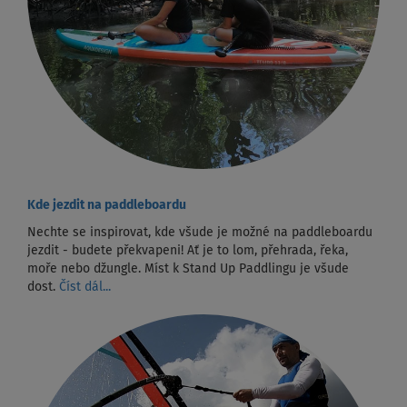
Kde jezdit na paddleboardu
Nechte se inspirovat, kde všude je možné na paddleboardu
jezdit - budete překvapeni! Ať je to lom, přehrada, řeka,
moře nebo džungle. Míst k Stand Up Paddlingu je všude
dost.
Číst dál...