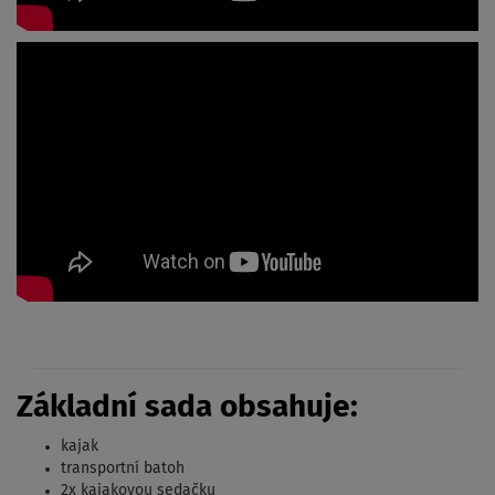
Základní sada obsahuje:
kajak
transportní batoh
2x kajakovou sedačku