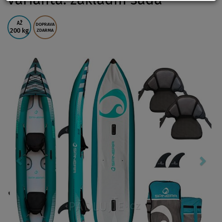
AŽ
DOPRAVA
200 kg
ZDARMA
Previous
Nex