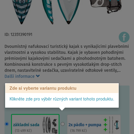
ID: 12351390191
Dvoumístný nafukovací turistický kajak s vynikajícími plavebními
vlastnostni a vysokou stabilitou. Kajak je vybaven pohodlnými
prémiovými kajakovými sedačkami a plnohodnotným batohem.
Kombinovaná konstrukce s pevným vysokotlakým drop-stitch
dnem, nastavitelné sedačka, uzavíratelné odtokové ventily,…
Další informace
Zde si vyberte variantu produktu
Klikněte zde pro výběr různých variant tohoto produktu.
základní sada
2x pádlo + pumpa
(
13 499 Kč
)
(
16 799 Kč
)