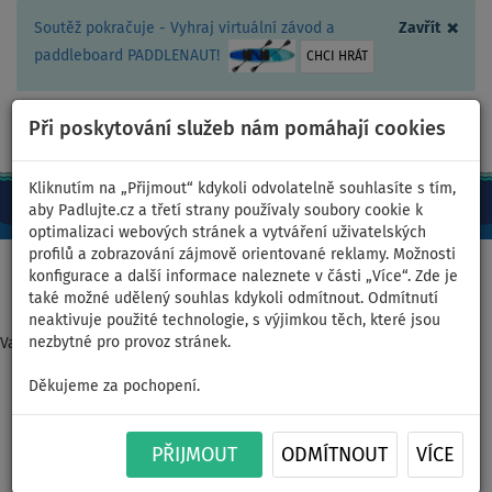
×
Soutěž pokračuje - Vyhraj virtuální závod a
Zavřít
paddleboard PADDLENAUT!
CHCI HRÁT
Při poskytování služeb nám pomáhají cookies
+420 467 409 090
0ks
CZ/Kč
Kliknutím na „Přijmout“ kdykoli odvolatelně souhlasíte s tím,
aby Padlujte.cz a třetí strany používaly soubory cookie k
optimalizaci webových stránek a vytváření uživatelských
profilů a zobrazování zájmově orientované reklamy. Možnosti
Domů
>
Kajaky a kánoe
>
Univerzální kombinované
konfigurace a další informace naleznete v části „Více“. Zde je
také možné udělený souhlas kdykoli odmítnout. Odmítnutí
neaktivuje použité technologie, s výjimkou těch, které jsou
nezbytné pro provoz stránek.
Varianta nebyla nalezena
Děkujeme za pochopení.
Nafukovací kajak SPINERA
HYBRIS 410 dvoumístný -
PŘIJMOUT
ODMÍTNOUT
VÍCE
varianta: základní sada