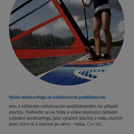
Výuka windsurfingu na nafukovacím paddleboardu
Ano, k některým nafukovacím paddleboardům lze připojit
plachtu. Podívejte se na fotky a videa popisující základní
ovládání windsurfingu, jako vytažení plachty z vody, otočení
proti větru ré a otočení po větru - halsa.
Číst dál...