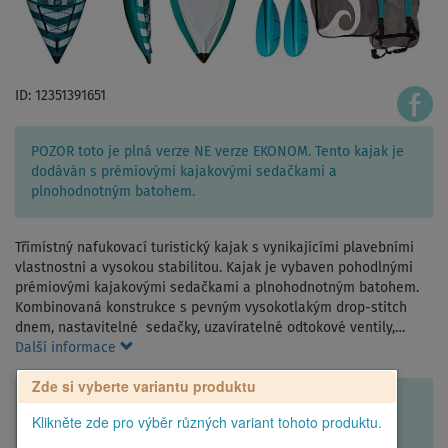
ID: 12351391651
POZOR toto je plná verze NE verze EKONOM. Tento kajak je
dodáván s prémiovými kajakovými sedačkami a
plnohodnotným batohem.
Třímístný nafukovací turistický kajak s vynikajícími plavebními
vlastnostni a vysokou stabilitou. Kajak je vybaven pohodlnými
prémiovými kajakovými sedačkami a plnohodnotným batohem.
Kombinovaná konstrukce s pevným vysokotlakým drop-stitch
dnem, nastavitelné sedačky, uzavíratelné odtokové ventily,…
Další informace
Zde si vyberte variantu produktu
Klikněte zde pro výběr různých variant tohoto produktu.