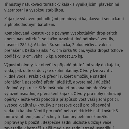
Třímístný nafukovací turistický kajak s vynikajícími plavebními
vlastnostni a vysokou stabilitou.
Kajak je vybaven
pohodlnými prémiovými kajakovými sedačkami
a plnohodnotným batohem.
Kombinovaná konstrukce s pevným vysokotlakým drop-stitch
dnem, nastavitelné sedačky, uzavíratelné odtokové ventily,
nosnost 285 kg. V balení 3x sedačka, 2 ploutvičky a vak na
přenášení. Délka kajaku 475 cm šířka 90 cm, výška dropstitchové
podlážky 8 cm. váha 16 kg. Nosnost 275 kg.
Výpustní otvory, lze otevřít v případě přetečení vody do kajaku,
voda, pak odtéká do výše okolní hladiny. Otvory lze zavřít v
klidné vodě. Praktická přední rukojeť umožňuje snadné
přenášení. Bezpečné přední úložiště, abyste měli důležité
předměty po ruce. Středová rukojeť pro snadné přenášení
výrazně usnadňuje přenášení kajaku. Otvory pro nohy nahrazují
opěrky - ještě větší pohodlí a přizpůsobivost vaší jízdní pozici.
Vysoce kvalitní D-kroužky z nerezové oceli pro připevnění
sedadla kajaku. Ventil pro ruční nebo elektrické nafukování: S
tímto ventilem jsou všechny tři komory během okamžiku
připraveny k použití. Bezpečné zadní úložiště udržuje vaše
zavazadla v bezpečí. Další madla na zadní straně usnadňují