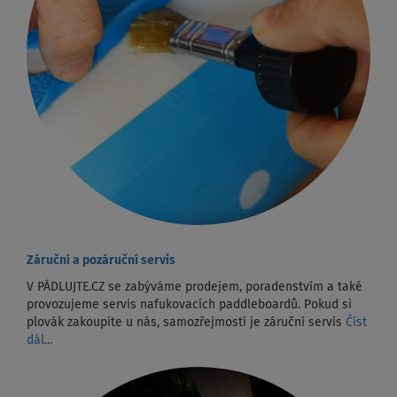
Záruční a pozáruční servis
V PÁDLUJTE.CZ se zabýváme prodejem, poradenstvím a také
provozujeme servis nafukovacích paddleboardů. Pokud si
plovák zakoupíte u nás, samozřejmostí je záruční servis
Číst
dál...