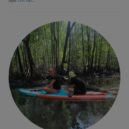
tipů.
Číst dál...