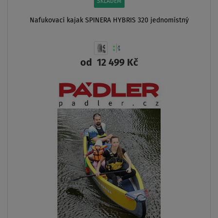
AŽ
- 12
%
NÁŠ
TIP
VÝHODNÁ
SADA
AŽ
210 kg
DOPRAVA
ZDARMA