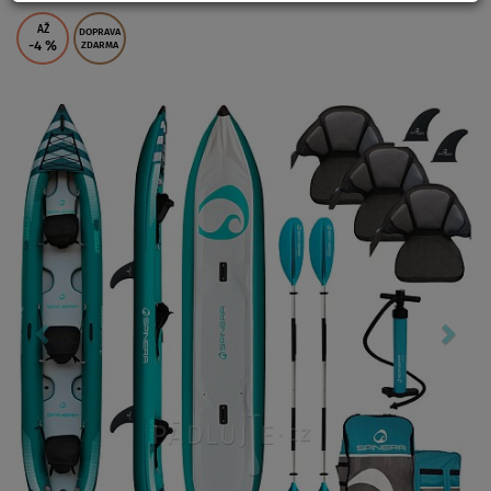
AŽ
DOPRAVA
-4
%
ZDARMA
Previous
Nex