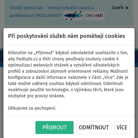
×
Soutěž pokračuje - Vyhraj virtuální závod a
Zavřít
paddleboard PADDLENAUT!
CHCI HRÁT
Při poskytování služeb nám pomáhají cookies
+420 467 409 090
0ks
CZ/Kč
Kliknutím na „Přijmout“ kdykoli odvolatelně souhlasíte s tím,
aby Padlujte.cz a třetí strany používaly soubory cookie k
optimalizaci webových stránek a vytváření uživatelských
profilů a zobrazování zájmově orientované reklamy. Možnosti
Domů
>
Kajaky a kánoe
>
Univerzální kombinované
konfigurace a další informace naleznete v části „Více“. Zde je
také možné udělený souhlas kdykoli odmítnout. Odmítnutí
neaktivuje použité technologie, s výjimkou těch, které jsou
nezbytné pro provoz stránek.
Nafukovací kajak SPINERA
Děkujeme za pochopení.
HYBRIS 475 trojmístný -
PŘIJMOUT
ODMÍTNOUT
VÍCE
varianta: 2x pádlo + pumpa