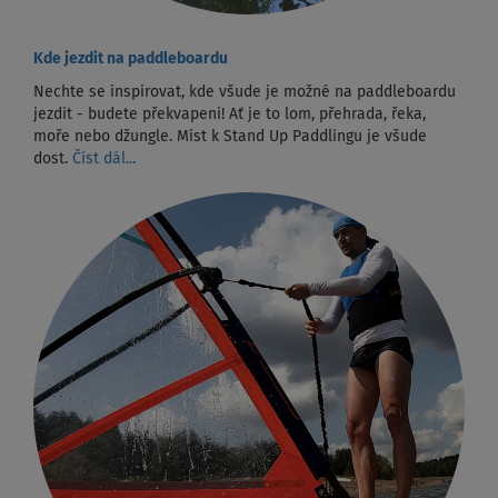
Kde jezdit na paddleboardu
Nechte se inspirovat, kde všude je možné na paddleboardu
jezdit - budete překvapeni! Ať je to lom, přehrada, řeka,
moře nebo džungle. Míst k Stand Up Paddlingu je všude
dost.
Číst dál...