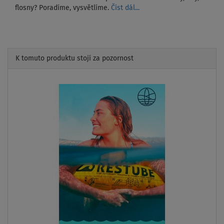
flosny? Poradíme, vysvětlíme.
Číst dál...
K tomuto produktu stojí za pozornost
Previous
Next
PÁDLO
V CENĚ
AŽ
120 kg
DOPRAVA
ZDARMA