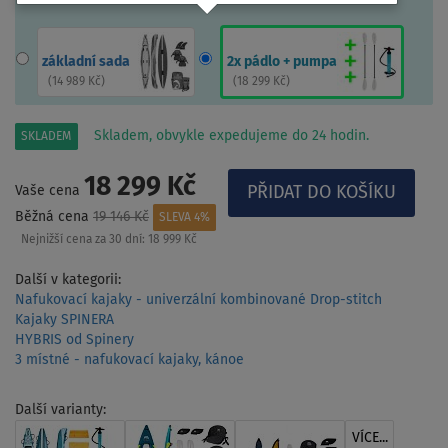
základní sada
2x pádlo + pumpa
(
14 989 Kč
)
(
18 299 Kč
)
Skladem, obvykle expedujeme do 24 hodin.
SKLADEM
18 299 Kč
Vaše cena
Běžná cena
19 146 Kč
SLEVA 4%
Nejnižší cena za 30 dní:
18 999 Kč
Další v kategorii:
Nafukovací kajaky - univerzální kombinované Drop-stitch
Kajaky SPINERA
HYBRIS od Spinery
3 místné - nafukovací kajaky, kánoe
Další varianty:
VÍCE...