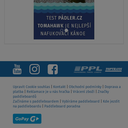
SKLADEM
Kajak AQUA MARINA TOMAHAWK AIR-K 440 -
dvoumístný nafukovací
od
14 890 Kč
16 999 Kč
ZOBRAZIT
Upravit Cookie souhlas
|
Kontakt
|
Obchodní podmínky
|
Doprava a
platba
|
Reklamace je u nás hračka
|
Vrácení zboží
|
Značky
paddleboardů
Začínáme s paddleboardem
|
Vybíráme paddleboard
|
Kde jezdit
na paddleboardu
|
Paddleboard poradna