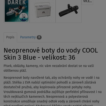
VÍCE...
Popis
Parametry
8
Neoprenové boty do vody COOL
Skin 3 Blue - velikost: 36
Písek, oblázky, kameny, nic vám nezabrání dostat se na vaši
oblíbenou pláž.
Neoprenové boty navržené tak, aby ochránily nohy ve vodě i na
pláži. S
télka z EVA nabízí optimální pohodlí a zároveň zůstává
dostatečně pružná, aby kopírovala přirozené pohyby nohy.
Vroubkovaná gumová podrážka zajišťuje perfektní přilnavost i na
těch nejkluzčích kamenech.
Neoprenová a polyesterová
konstrukce umožňuje snadný odtok vody a zároveň chrání nohy