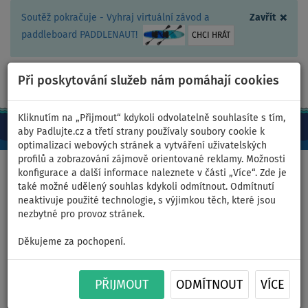
×
Soutěž pokračuje - Vyhraj virtuální závod a
Zavřít
paddleboard PADDLENAUT!
CHCI HRÁT
Při poskytování služeb nám pomáhají cookies
+420 467 409 090
0ks
CZ/Kč
Kliknutím na „Přijmout“ kdykoli odvolatelně souhlasíte s tím,
aby Padlujte.cz a třetí strany používaly soubory cookie k
optimalizaci webových stránek a vytváření uživatelských
profilů a zobrazování zájmově orientované reklamy. Možnosti
Domů
>
Oblečení
>
Boty
konfigurace a další informace naleznete v části „Více“. Zde je
také možné udělený souhlas kdykoli odmítnout. Odmítnutí
neaktivuje použité technologie, s výjimkou těch, které jsou
nezbytné pro provoz stránek.
Neoprenové boty do vody
Děkujeme za pochopení.
COOL Skin 3 Blue - velikost: 36
PŘIJMOUT
ODMÍTNOUT
VÍCE
Previous
Nex