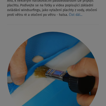
Ano, k některým nafukovacím paddleboardům lze připojit
plachtu. Podívejte se na fotky a videa popisující základní
ovládání windsurfingu, jako vytažení plachty z vody, otočení
proti větru ré a otočení po větru - halsa.
Číst dál...