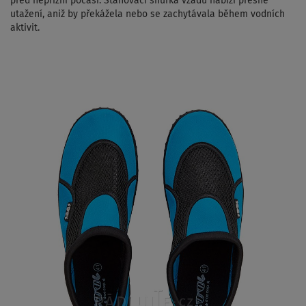
před nepřízní počasí.
Stahovací šňůrka vzadu nabízí přesné
utažení, aniž by překážela nebo se zachytávala během vodních
aktivit.