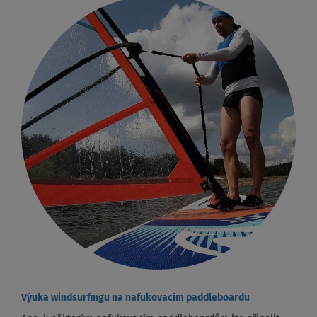
Výuka windsurfingu na nafukovacím paddleboardu