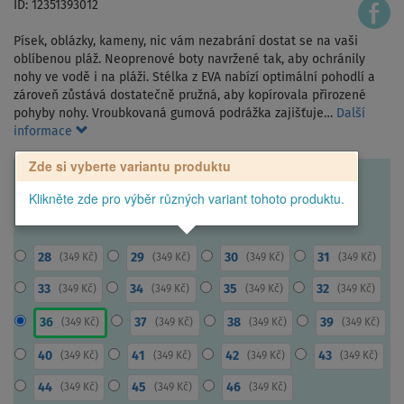
ID: 12351393012
Písek, oblázky, kameny, nic vám nezabrání dostat se na vaši
oblíbenou pláž. Neoprenové boty navržené tak, aby ochránily
nohy ve vodě i na pláži. Stélka z EVA nabízí optimální pohodlí a
zároveň zůstává dostatečně pružná, aby kopírovala přirozené
pohyby nohy. Vroubkovaná gumová podrážka zajišťuje…
Další
informace
Zde si vyberte variantu produktu
Klikněte zde pro výběr různých variant tohoto produktu.
28
29
30
31
(
349 Kč
)
(
349 Kč
)
(
349 Kč
)
(
349 Kč
)
33
34
35
32
(
349 Kč
)
(
349 Kč
)
(
349 Kč
)
(
349 Kč
)
36
37
38
39
(
349 Kč
)
(
349 Kč
)
(
349 Kč
)
(
349 Kč
)
40
41
42
43
(
349 Kč
)
(
349 Kč
)
(
349 Kč
)
(
349 Kč
)
44
45
46
(
349 Kč
)
(
349 Kč
)
(
349 Kč
)