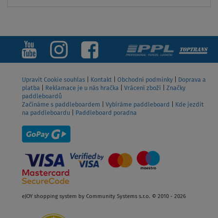
Upravit Cookie souhlas
|
Kontakt
|
Obchodní podmínky
|
Doprava a
platba
|
Reklamace je u nás hračka
|
Vrácení zboží
|
Značky
paddleboardů
Začínáme s paddleboardem
|
Vybíráme paddleboard
|
Kde jezdit
na paddleboardu
|
Paddleboard poradna
eJOY shopping system by Community Systems s.r.o. © 2010 - 2026