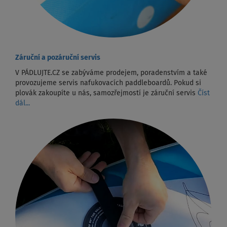
Záruční a pozáruční servis
V PÁDLUJTE.CZ se zabýváme prodejem, poradenstvím a také
provozujeme servis nafukovacích paddleboardů. Pokud si
plovák zakoupíte u nás, samozřejmostí je záruční servis
Číst
dál...