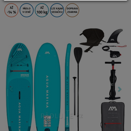
AŽ
AŽ
PÁDLO
LZE KAJAK
DOPRAVA
-14
%
100 kg
V CENĚ
SEDAČKU
ZDARMA
Previous
Nex