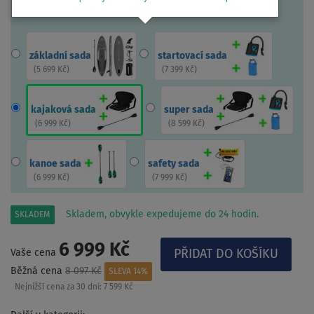
základní sada
startovací sada
(
5 699 Kč
)
(
7 399 Kč
)
kajaková sada
super sada
(
6 999 Kč
)
(
8 599 Kč
)
kanoe sada
safety sada
(
6 999 Kč
)
(
7 999 Kč
)
Skladem, obvykle expedujeme do 24 hodin.
SKLADEM
6 999 Kč
Vaše cena
Běžná cena
8 097 Kč
SLEVA 14%
Nejnižší cena za 30 dní:
7 599 Kč