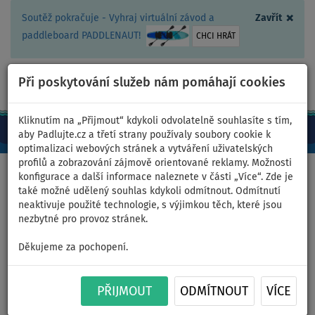
×
Soutěž pokračuje - Vyhraj virtuální závod a
Zavřít
paddleboard PADDLENAUT!
CHCI HRÁT
Při poskytování služeb nám pomáhají cookies
+420 467 409 090
0ks
CZ/Kč
Kliknutím na „Přijmout“ kdykoli odvolatelně souhlasíte s tím,
aby Padlujte.cz a třetí strany používaly soubory cookie k
optimalizaci webových stránek a vytváření uživatelských
profilů a zobrazování zájmově orientované reklamy. Možnosti
Domů
>
Nafukovací paddleboardy
>
Malé univerzální
konfigurace a další informace naleznete v části „Více“. Zde je
také možné udělený souhlas kdykoli odmítnout. Odmítnutí
neaktivuje použité technologie, s výjimkou těch, které jsou
nezbytné pro provoz stránek.
Paddleboard AQUA MARINA
Děkujeme za pochopení.
BREEZE 9'10 BLUE - varianta:
PŘIJMOUT
ODMÍTNOUT
VÍCE
kajaková sada