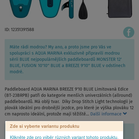
ID: 12351391588
Máte rádi modrou? My ano, a proto jsme pro Vás ve
spolupráci s AQUA MARINA exkluzivně připravili modrou
sérii BLUE nejpopulárnějších paddleboardů MONSTER 12'
BLUE, FUSION 10'10'' BLUE a BREEZE 9'10'' BLUE v odstínech
modré.
Paddleboard AQUA MARINA BREEZE 9'10 BLUE Limitovaná Edice
(BT-23BRPB) patří do kategorie menších univerzálních (allround)
paddleboardů. Má oblý tvar. Díky Drop Stitch Light technologii je
plovák ideální pro drobnější jezdce, pro které je výška plováku 12
cm naprosto ideální, protože mají těžiště…
Další informace
Zde si vyberte variantu produktu
Klikněte zde pro výběr různých variant tohoto produktu.