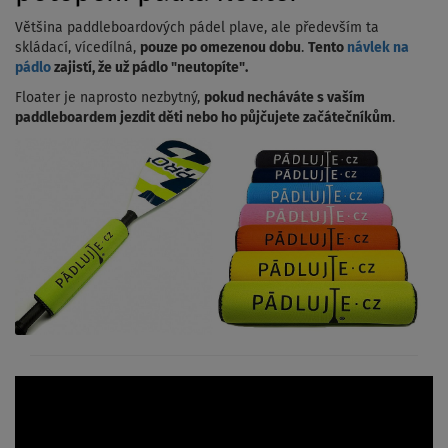
Většina paddleboardových pádel plave, ale především ta
skládací, vícedílná,
pouze po omezenou dobu
.
Tento
návlek na
pádlo
zajistí, že už pádlo "neutopíte".
Floater je naprosto nezbytný,
pokud necháváte s vaším
paddleboardem jezdit děti nebo ho půjčujete začátečníkům
.