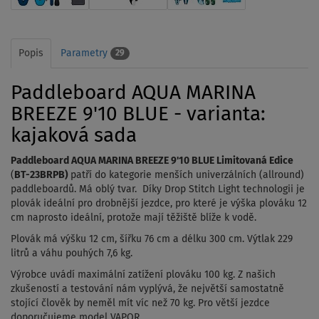
Popis
Parametry
29
Paddleboard AQUA MARINA
BREEZE 9'10 BLUE - varianta:
kajaková sada
Paddleboard AQUA MARINA BREEZE 9'10 BLUE Limitovaná Edice
(
BT-23BRPB)
patří do kategorie menších univerzálních (allround)
paddleboardů. Má oblý tvar. Díky Drop Stitch Light technologii je
plovák ideální pro drobnější jezdce, pro které je výška plováku 12
cm naprosto ideální, protože mají těžiště blíže k vodě.
Plovák má výšku 12 cm, šířku 76 cm a délku 300 cm. Výtlak 229
litrů a váhu pouhých 7,6 kg.
Výrobce uvádí maximální zatížení plováku 100 kg. Z našich
zkušeností a testování nám vyplývá, že největší samostatně
stojící člověk by neměl mít víc než
70 kg.
Pro větší jezdce
doporučujeme model VAPOR