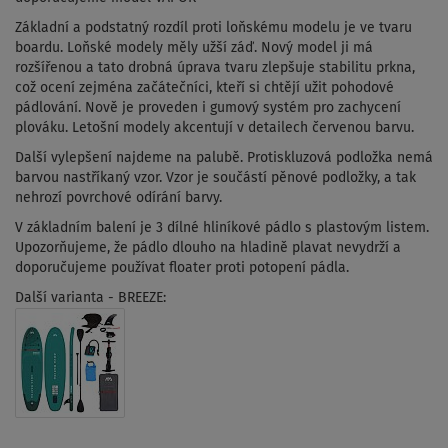
Základní a podstatný rozdíl proti loňskému modelu je ve tvaru
boardu. Loňské modely měly užší záď. Nový model ji má
rozšířenou a tato drobná úprava tvaru zlepšuje stabilitu prkna,
což ocení zejména začátečníci, kteří si chtějí užit pohodové
pádlování. Nově je proveden i gumový systém pro zachycení
plováku. Letošní modely akcentují v detailech červenou barvu.
Další vylepšení najdeme na palubě. Protiskluzová podložka nemá
barvou nastříkaný vzor. Vzor je součástí pěnové podložky, a tak
nehrozí povrchové odírání barvy.
V základním balení je 3 dílné hliníkové pádlo s plastovým listem.
Upozorňujeme, že pádlo dlouho na hladině plavat nevydrží a
doporučujeme používat floater proti potopení pádla.
Další varianta - BREEZE: