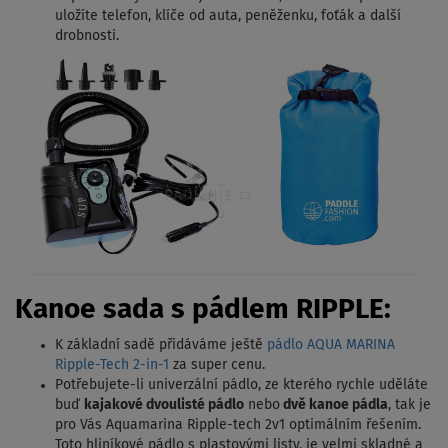
uložíte telefon, klíče od auta, peněženku, foťák a další
drobnosti.
Kanoe sada s pádlem RIPPLE:
K základní sadě přidáváme ještě
pádlo AQUA MARINA
Ripple-Tech 2-in-1
za super cenu.
Potřebujete-li univerzální pádlo, ze kterého rychle uděláte
buď
kajakové dvoulisté pádlo
nebo
dvě kanoe pádla
, tak je
pro Vás Aquamarina Ripple-tech 2v1 optimálním řešením.
Toto hliníkové pádlo s plastovými listy, je velmi skladné a