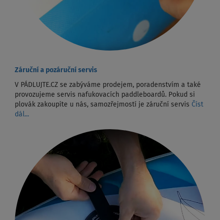
Záruční a pozáruční servis
V PÁDLUJTE.CZ se zabýváme prodejem, poradenstvím a také
provozujeme servis nafukovacích paddleboardů. Pokud si
plovák zakoupíte u nás, samozřejmostí je záruční servis
Číst
dál...