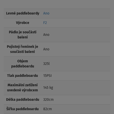
Levné paddleboardy
Ano
Výrobce
F2
Pádlo je součástí
Ano
balení
Pojistný řemínek je
Ano
součástí balení
Objem
325l
paddleboardu
Tlak paddleboardu
15PSI
Maximální zatížení
145 kg
uvedené výrobcem
Délka paddleboardu
320cm
Šířka paddleboardu
82cm