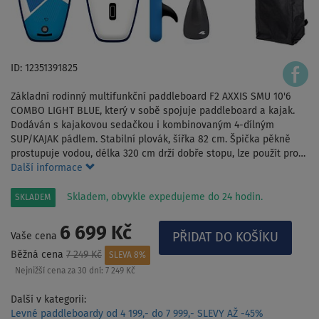
ID: 12351391825
Základní rodinný multifunkční paddleboard F2 AXXIS SMU 10'6
COMBO LIGHT BLUE, který v sobě spojuje paddleboard a kajak.
Dodáván s kajakovou sedačkou i kombinovaným 4-dílným
SUP/KAJAK pádlem. Stabilní plovák, šířka 82 cm. Špička pěkně
prostupuje vodou, délka 320 cm drží dobře stopu, lze použít pro…
Další informace
Skladem, obvykle expedujeme do 24 hodin.
SKLADEM
6 699 Kč
Vaše cena
Běžná cena
7 249 Kč
SLEVA 8%
Nejnižší cena za 30 dní:
7 249 Kč
Další v kategorii:
Levné paddleboardy od 4 199,- do 7 999,- SLEVY AŽ -45%