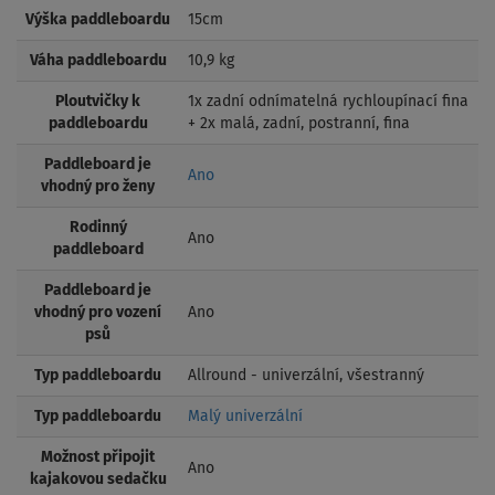
Výška paddleboardu
15cm
Váha paddleboardu
10,9 kg
Ploutvičky k
1x zadní odnímatelná rychloupínací fina
paddleboardu
+ 2x malá, zadní, postranní, fina
Paddleboard je
Ano
vhodný pro ženy
Rodinný
Ano
paddleboard
Paddleboard je
vhodný pro vození
Ano
psů
Typ paddleboardu
Allround - univerzální, všestranný
Typ paddleboardu
Malý univerzální
Možnost připojit
Ano
kajakovou sedačku