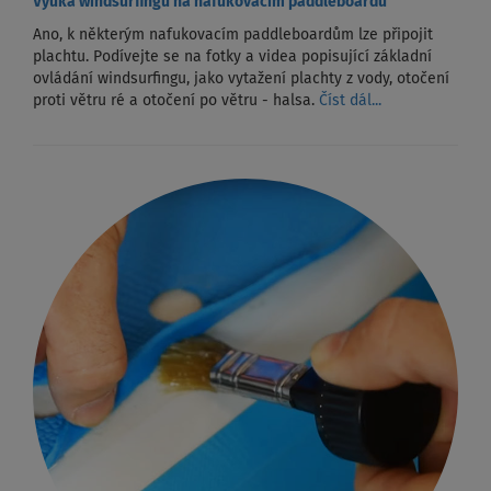
Výuka windsurfingu na nafukovacím paddleboardu
Ano, k některým nafukovacím paddleboardům lze připojit
plachtu. Podívejte se na fotky a videa popisující základní
ovládání windsurfingu, jako vytažení plachty z vody, otočení
proti větru ré a otočení po větru - halsa.
Číst dál...