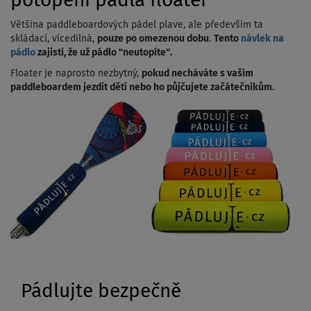
potopení pádla floater
Většina paddleboardových pádel plave, ale především ta
skládací, vícedílná,
pouze po omezenou dobu
.
Tento
návlek na
pádlo
zajistí, že už pádlo "neutopíte".
Floater je naprosto nezbytný,
pokud necháváte s vaším
paddleboardem jezdit děti nebo ho půjčujete začátečníkům
.
Pádlujte bezpečně