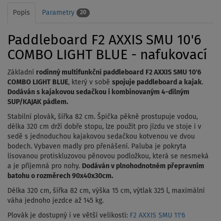
Popis
Parametry
20
Paddleboard F2 AXXIS SMU 10'6
COMBO LIGHT BLUE - nafukovací
Základní
rodinný multifunkční paddleboard
F2 AXXIS SMU 10'6
COMBO LIGHT BLUE
, který v sobě
spojuje paddleboard a kajak
.
Dodáván s kajakovou sedačkou i kombinovaným 4-dílným
SUP/KAJAK pádlem.
Stabilní plovák, šířka 82 cm. Špička pěkně prostupuje vodou,
délka 320 cm drží dobře stopu, lze použít pro jízdu ve stoje i v
sedě s jednoduchou kajakovou sedačkou kotvenou ve dvou
bodech. Vybaven madly pro přenášení. Paluba je pokryta
lisovanou protiskluzovou pěnovou podložkou, která se nesmeká
a je příjemná pro nohy.
Dodáván v plnohodnotném přepravním
batohu o rozměrech 90x40x30cm.
Délka 320 cm, šířka 82 cm, výška 15 cm, výtlak 325 l, maximální
váha jednoho jezdce až 145 kg.
Plovák je dostupný i ve větší velikosti:
F2 AXXIS SMU 11'6