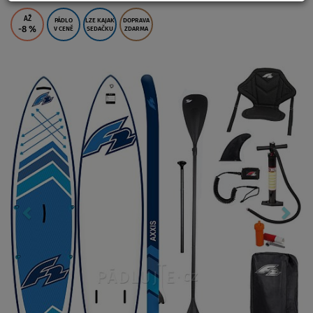
AŽ
PÁDLO
LZE KAJAK
DOPRAVA
-8
%
V CENĚ
SEDAČKU
ZDARMA
Previous
Nex