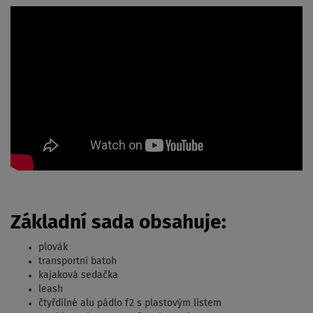
Základní sada obsahuje:
plovák
transportní batoh
kajaková sedačka
leash
čtyřdílné alu pádlo f2 s plastovým listem