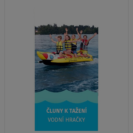
Previous
Next
PÁDLO
V CENĚ
AŽ
165 kg
LZE KAJAK
SEDAČKU
LZE
PLACHTU
DOPRAVA
ZDARMA
SKLADEM
Paddleboard F2 SECTOR 11'5 BLUE WS - naf