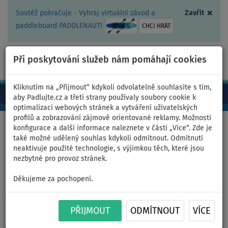
×
Soutěž pokračuje - Vyhraj virtuální závod a
Zavřít
paddleboard PADDLENAUT!
CHCI HRÁT
Při poskytování služeb nám pomáhají cookies
+420 467 409 090
0ks
CZ/Kč
Kliknutím na „Přijmout“ kdykoli odvolatelně souhlasíte s tím,
aby Padlujte.cz a třetí strany používaly soubory cookie k
optimalizaci webových stránek a vytváření uživatelských
profilů a zobrazování zájmově orientované reklamy. Možnosti
Domů
>
Nafukovací paddleboardy
>
Malé univerzální
konfigurace a další informace naleznete v části „Více“. Zde je
také možné udělený souhlas kdykoli odmítnout. Odmítnutí
neaktivuje použité technologie, s výjimkou těch, které jsou
nezbytné pro provoz stránek.
Paddleboard F2 AXXIS SMU
Děkujeme za pochopení.
10'6 COMBO LIGHT BLUE -
PŘIJMOUT
ODMÍTNOUT
VÍCE
nafukovací