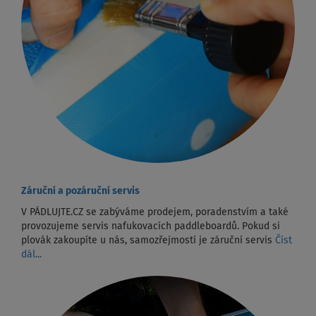
Záruční a pozáruční servis
V PÁDLUJTE.CZ se zabýváme prodejem, poradenstvím a také
provozujeme servis nafukovacích paddleboardů. Pokud si
plovák zakoupíte u nás, samozřejmostí je záruční servis
Číst
dál...