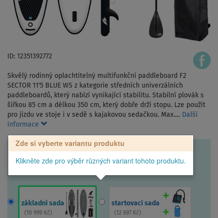
ID: 12351392772
Skvělý rodinný oplachtitelný multifunkční paddleboard F2
SECTOR 11‘5 BLUE WS z kategorie středních univerzálních
paddleboardů, který nabízí vynikající stabilitu. Stabilní plovák s
šířkou 85 cm a délkou 350 cm, který dobře drží stopu. Lze použít
pro jízdu ve stoje i v sedě s kajakovou sedačkou. Max.…
Další
informace
Zde si vyberte variantu produktu
Klikněte zde pro výběr různých variant tohoto produktu.
základní sada
startovací sada
(
10 999 Kč
)
(
12 697 Kč
)