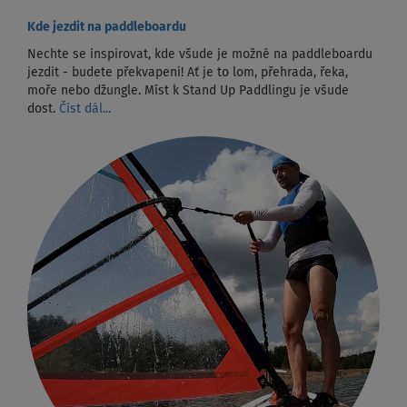
Kde jezdit na paddleboardu
Nechte se inspirovat, kde všude je možné na paddleboardu
jezdit - budete překvapeni! Ať je to lom, přehrada, řeka,
moře nebo džungle. Míst k Stand Up Paddlingu je všude
dost.
Číst dál...