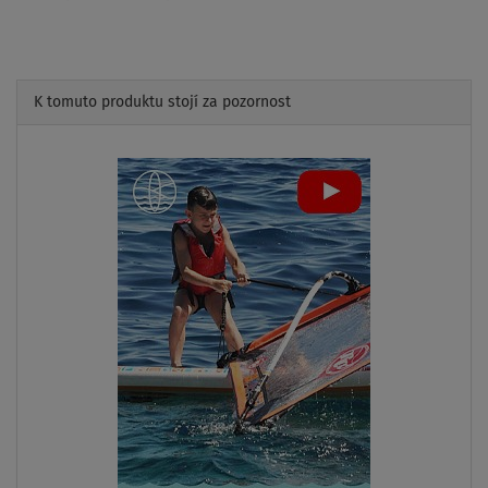
K tomuto produktu stojí za pozornost
Previous
Next
PÁDLO
V CENĚ
2-VRSTVÁ
KONSTRU.
LZE KAJAK
SEDAČKU
DOPRAVA
ZDARMA