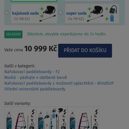
kajaková sada
super sada
(
13 199 Kč
)
(
14 799 Kč
)
Skladem, obvykle expedujeme do 24 hodin.
SKLADEM
10 999 Kč
Vaše cena
Další v kategorii:
Nafukovací paddleboardy - F2
Modrá - pádlujte v oblíbené barvě
Nafukovací paddleboardy s možností oplachtění - WindSUP
Střední univerzální paddleboardy
Další varianty: