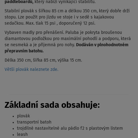
paddleboardů,
který nabízí vynikající stabilitu.
Stabilní plovák s šířkou 85 cm a délkou 350 cm, který dobře drží
stopu. Lze použít pro jízdu ve stoje i v sedě s kajakovou
sedačkou. Max. tlak 15 psi , doporučený 12 psi.
Vybaven madly pro přenášení. Paluba je pokryta
broušenou
diamantovou podložkou pro maximální pohodlí a podporu
, která
se nesmeká a je příjemná pro nohy.
Dodáván v plnohodnotném
přepravním batohu.
Délka 350 cm, šířka 85 cm, výška 15 cm.
Větší plovák naleznete zde.
Základní sada obsahuje:
plovák
transportní batoh
trojdílné nastavitelné alu pádlo f2 s plastovým listem
leash