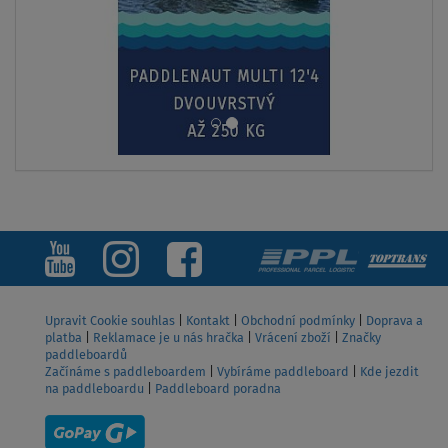
SKLADEM
Paddleboard SUN REFLECTIONS XXL 11'6
Orange - nafukovací
od
7 499 Kč
ZOBRAZIT
Upravit Cookie souhlas
|
Kontakt
|
Obchodní podmínky
|
Doprava a
platba
|
Reklamace je u nás hračka
|
Vrácení zboží
|
Značky
paddleboardů
Začínáme s paddleboardem
|
Vybíráme paddleboard
|
Kde jezdit
na paddleboardu
|
Paddleboard poradna