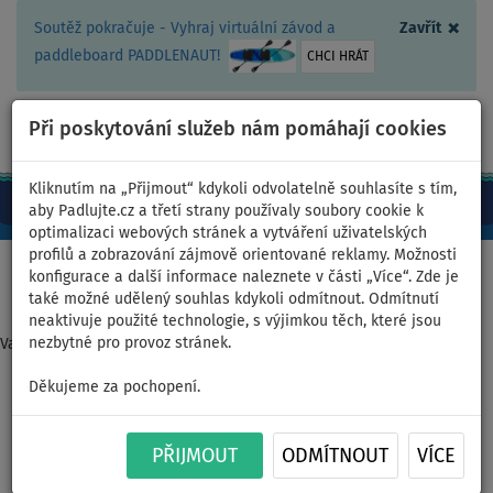
×
Soutěž pokračuje - Vyhraj virtuální závod a
Zavřít
paddleboard PADDLENAUT!
CHCI HRÁT
Při poskytování služeb nám pomáhají cookies
+420 467 409 090
0ks
CZ/Kč
Kliknutím na „Přijmout“ kdykoli odvolatelně souhlasíte s tím,
aby Padlujte.cz a třetí strany používaly soubory cookie k
optimalizaci webových stránek a vytváření uživatelských
profilů a zobrazování zájmově orientované reklamy. Možnosti
Domů
>
Nafukovací paddleboardy
>
Střední univerzální
konfigurace a další informace naleznete v části „Více“. Zde je
také možné udělený souhlas kdykoli odmítnout. Odmítnutí
neaktivuje použité technologie, s výjimkou těch, které jsou
nezbytné pro provoz stránek.
Varianta nebyla nalezena
Děkujeme za pochopení.
Paddleboard F2 SECTOR 11'5
BLUE WS - nafukovací -
PŘIJMOUT
ODMÍTNOUT
VÍCE
varianta: základní sada