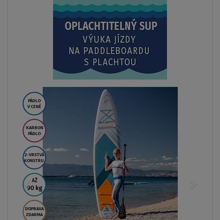
SKLADEM
Paddleboard iBOARD 11' PURPLE PALM - n
od
6 999 Kč
ZOBRAZIT