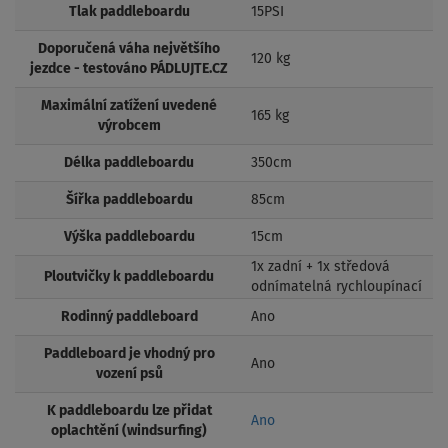
Tlak paddleboardu
15PSI
Doporučená váha největšího
120 kg
jezdce - testováno PÁDLUJTE.CZ
Maximální zatížení uvedené
165 kg
výrobcem
Délka paddleboardu
350cm
Šířka paddleboardu
85cm
Výška paddleboardu
15cm
1x zadní + 1x středová
Ploutvičky k paddleboardu
odnímatelná rychloupínací
Rodinný paddleboard
Ano
Paddleboard je vhodný pro
Ano
vození psů
K paddleboardu lze přidat
Ano
oplachtění (windsurfing)