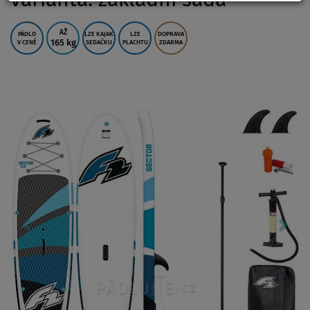
AŽ
PÁDLO
LZE KAJAK
LZE
DOPRAVA
165 kg
V CENĚ
SEDAČKU
PLACHTU
ZDARMA
Previous
Nex