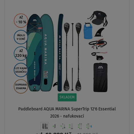
- 3
%
PÁDLO
V CENĚ
AŽ
60 kg
DOPRAVA
ZDARMA
SKLADEM
p 12'6 Essential
Paddleboard AQUA MARINA VIBRANT 8'0 - na
5 799 Kč
5 999 Kč