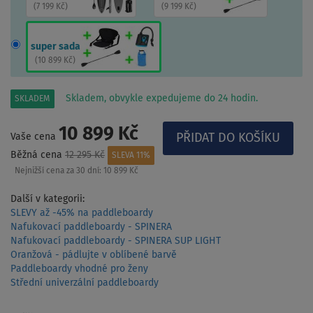
(
7 199 Kč
)
(
9 199 Kč
)
super sada
(
10 899 Kč
)
Skladem, obvykle expedujeme do 24 hodin.
SKLADEM
10 899 Kč
Vaše cena
Běžná cena
12 295 Kč
SLEVA 11%
Nejnižší cena za 30 dní:
10 899 Kč
Další v kategorii:
SLEVY až -45% na paddleboardy
Nafukovací paddleboardy - SPINERA
Nafukovací paddleboardy - SPINERA SUP LIGHT
Oranžová - pádlujte v oblíbené barvě
Paddleboardy vhodné pro ženy
Střední univerzální paddleboardy