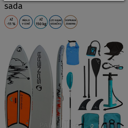
sada
AŽ
AŽ
PÁDLO
LZE KAJAK
DOPRAVA
-11
%
150 kg
V CENĚ
SEDAČKU
ZDARMA
Previous
Nex