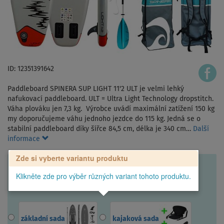
ID: 12351391642
Paddleboard SPINERA SUP LIGHT 11'2 ULT je velmi lehký
nafukovací paddleboard. ULT = Ultra Light Technology dropstitch.
Váha plováku jen 7,3 kg. Výrobce uvádí maximální zatížení 150 kg
my doporučujeme váhu jednoho jezdce do 115 kg. Jedná se o
stabilní paddleboard díky šířce 84,5 cm, délka je 340 cm…
Další
informace
Zde si vyberte variantu produktu
Klikněte zde pro výběr různých variant tohoto produktu.
základní sada
kajaková sada