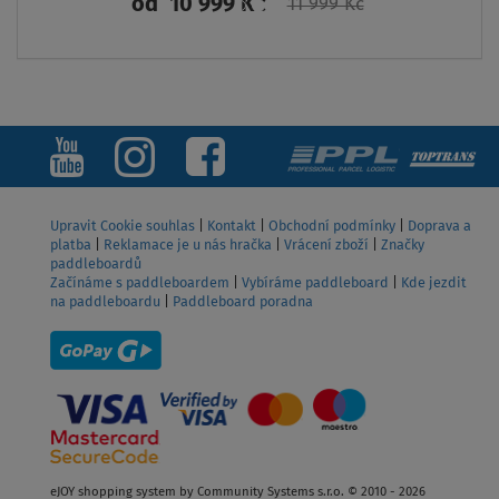
999 Kč
ZOBRAZIT
Upravit Cookie souhlas
|
Kontakt
|
Obchodní podmínky
|
Doprava a
platba
|
Reklamace je u nás hračka
|
Vrácení zboží
|
Značky
paddleboardů
Začínáme s paddleboardem
|
Vybíráme paddleboard
|
Kde jezdit
na paddleboardu
|
Paddleboard poradna
eJOY shopping system by Community Systems s.r.o. © 2010 - 2026