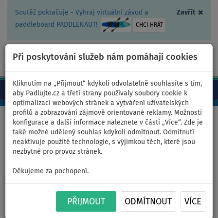
×
Soutěž pokračuje - Vyhraj virtuální závod a
Zavřít
paddleboard PADDLENAUT!
CHCI HRÁT
Při poskytování služeb nám pomáhají cookies
+420 467 409 090
0ks
CZ/Kč
Kliknutím na „Přijmout“ kdykoli odvolatelně souhlasíte s tím,
aby Padlujte.cz a třetí strany používaly soubory cookie k
optimalizaci webových stránek a vytváření uživatelských
profilů a zobrazování zájmově orientované reklamy. Možnosti
Domů
>
Nafukovací paddleboardy
>
Střední univerzální
konfigurace a další informace naleznete v části „Více“. Zde je
také možné udělený souhlas kdykoli odmítnout. Odmítnutí
neaktivuje použité technologie, s výjimkou těch, které jsou
nezbytné pro provoz stránek.
Paddleboard SPINERA SUP
Děkujeme za pochopení.
LIGHT 11'2 ULT - nafukovací
PŘIJMOUT
ODMÍTNOUT
VÍCE
paddleboard - varianta: super