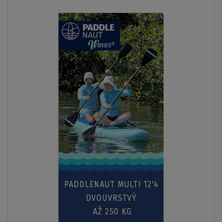
Previous
Next
- 5
%
VÝHODNÁ
SADA
LZE KAJAK
SEDAČKU
DOPRAVA
ZDARMA
SKLADEM
Paddleboard PATHFINDER LITE 9'6'', RIDEWAVE 
11' - Rodinná sada nafukovacích paddleb
10 799 Kč
11 398 Kč