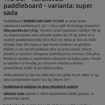
paddleboard - varianta: super
sada
Paddleboard
SPINERA SUP LIGHT 11'2 ULT
je velmi lehký
nafukovací paddleboard. ULT = Ultra Light Technology dropstitch.
Váha plováku jen 7,3 kg
. Výrobce uvádí maximální zatížení 150 kg
my doporučujeme váhu jednoho jezdce do 115 kg. Jedná se o
stabilní paddleboard díky šířce 84,5 cm, délka je 340 cm. Delší
plováky lépe drží stopu a mají menší tendenci se přetáčet.
Můžete si tak dovolit pádlovat déle na jední straně. Povrch
plováku je potažen nášlapnou protiskluzovou vrstvou z EVA pěny.
Plovák je vyroben s maximálním důrazem na nízkou váhu. Plovák
je opatřen 4 D kroužky po uchycení sedačky a dvěma
ploutvičkami SLIDE-IN pro držení směru.
Délka plováku je 340 cm, šířka 84,5 cm, výška 15 cm. Váha 7,3 kg.
Váha kompletního balení 12,3 kg. Objem 337 l.
Paddleboard nabízíme ve dvou výhodných sadách
:
základní sada:
plovák, 3. dílné nastavitelné pádlo, pumpa, 2x
ploutvička, batoh