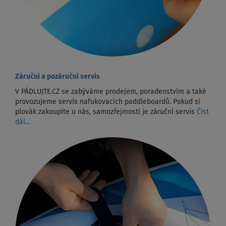
Záruční a pozáruční servis
V PÁDLUJTE.CZ se zabýváme prodejem, poradenstvím a také
provozujeme servis nafukovacích paddleboardů. Pokud si
plovák zakoupíte u nás, samozřejmostí je záruční servis
Číst
dál...