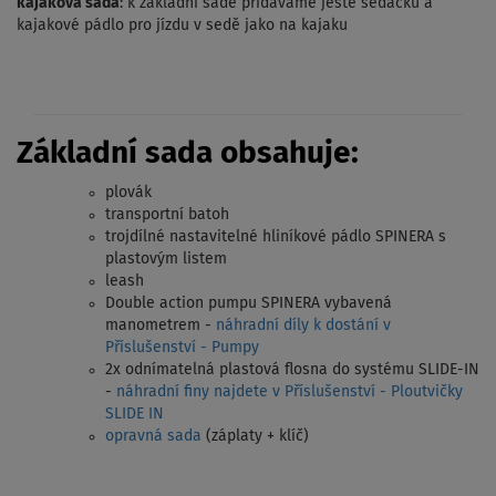
kajaková sada
: k základní sadě přidáváme ještě sedačku a
kajakové pádlo pro jízdu v sedě jako na kajaku
Základní sada obsahuje:
plovák
transportní batoh
trojdílné nastavitelné hliníkové pádlo SPINERA s
plastovým listem
leash
Double action pumpu SPINERA vybavená
manometrem -
náhradní díly k dostání v
Příslušenství - Pumpy
2x odnímatelná plastová flosna do systému SLIDE-IN
-
náhradní finy najdete v Příslušenství - Ploutvičky
SLIDE IN
opravná sada
(záplaty + klíč)