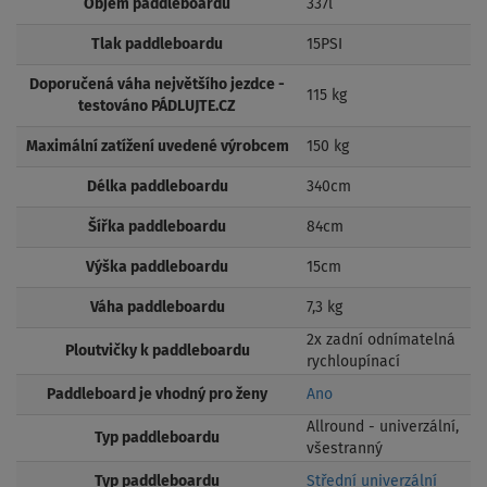
Objem paddleboardu
337l
Tlak paddleboardu
15PSI
Doporučená váha největšího jezdce -
115 kg
testováno PÁDLUJTE.CZ
Maximální zatížení uvedené výrobcem
150 kg
Délka paddleboardu
340cm
Šířka paddleboardu
84cm
Výška paddleboardu
15cm
Váha paddleboardu
7,3 kg
2x zadní odnímatelná
Ploutvičky k paddleboardu
rychloupínací
Paddleboard je vhodný pro ženy
Ano
Allround - univerzální,
Typ paddleboardu
všestranný
Typ paddleboardu
Střední univerzální