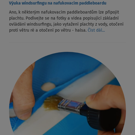
Výuka windsurfingu na nafukovacím paddleboardu
Ano, k některým nafukovacím paddleboardům lze připojit
plachtu. Podívejte se na fotky a videa popisující základní
ovládání windsurfingu, jako vytažení plachty z vody, otočení
proti větru ré a otočení po větru - halsa.
Číst dál...