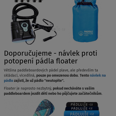
Doporučujeme - návlek proti
potopení pádla floater
Většina paddleboardových pádel plave, ale především ta
skládací, vícedílná,
pouze po omezenou dobu
.
Tento
návlek na
pádlo
zajistí, že už pádlo "neutopíte".
Floater je naprosto nezbytný,
pokud necháváte s vaším
paddleboardem jezdit děti nebo ho půjčujete začátečníkům
.