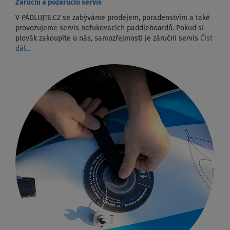
Záruční a pozáruční servis
V PÁDLUJTE.CZ se zabýváme prodejem, poradenstvím a také
provozujeme servis nafukovacích paddleboardů. Pokud si
plovák zakoupíte u nás, samozřejmostí je záruční servis
Číst
dál...