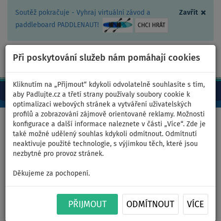
×
Soutěž pokračuje - Vyhraj virtuální závod a
Zavřít
paddleboard PADDLENAUT!
CHCI HRÁT
Při poskytování služeb nám pomáhají cookies
+420 467 409 090
0ks
CZ/Kč
Kliknutím na „Přijmout“ kdykoli odvolatelně souhlasíte s tím,
aby Padlujte.cz a třetí strany používaly soubory cookie k
optimalizaci webových stránek a vytváření uživatelských
profilů a zobrazování zájmově orientované reklamy. Možnosti
Domů
>
Pádla
>
Karbon
konfigurace a další informace naleznete v části „Více“. Zde je
také možné udělený souhlas kdykoli odmítnout. Odmítnutí
neaktivuje použité technologie, s výjimkou těch, které jsou
nezbytné pro provoz stránek.
Pádlo AQUA MARINA CARBON
Děkujeme za pochopení.
Y 3-dílné nastavitelné pro
paddleboard
PŘIJMOUT
ODMÍTNOUT
VÍCE