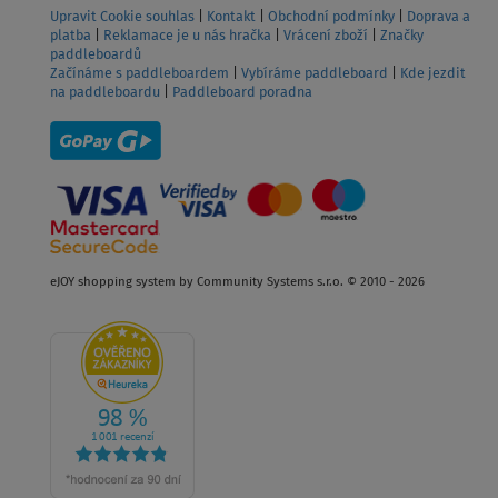
Upravit Cookie souhlas
|
Kontakt
|
Obchodní podmínky
|
Doprava a
platba
|
Reklamace je u nás hračka
|
Vrácení zboží
|
Značky
paddleboardů
Začínáme s paddleboardem
|
Vybíráme paddleboard
|
Kde jezdit
na paddleboardu
|
Paddleboard poradna
eJOY shopping system by Community Systems s.r.o. © 2010 - 2026