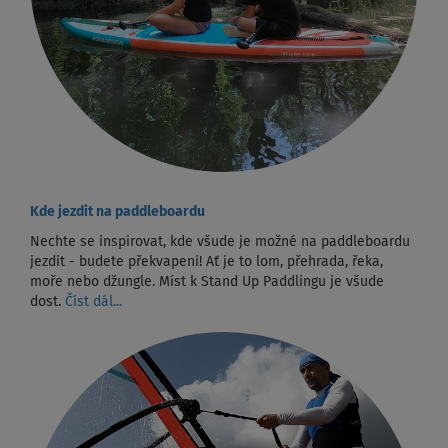
Kde jezdit na paddleboardu
Nechte se inspirovat, kde všude je možné na paddleboardu
jezdit - budete překvapeni! Ať je to lom, přehrada, řeka,
moře nebo džungle. Míst k Stand Up Paddlingu je všude
dost.
Číst dál...