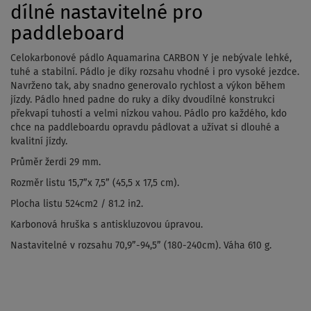
dílné nastavitelné pro
paddleboard
Celokarbonové pádlo Aquamarina CARBON Y je nebývale lehké,
tuhé a stabilní. Pádlo je díky rozsahu vhodné i pro vysoké jezdce.
Navrženo tak, aby snadno generovalo rychlost a výkon během
jízdy. Pádlo hned padne do ruky a díky dvoudílné konstrukci
překvapí tuhostí a velmi nízkou vahou. Pádlo pro každého, kdo
chce na paddleboardu opravdu pádlovat a užívat si dlouhé a
kvalitní jízdy.
Průměr žerdi 29 mm.
Rozměr listu 15,7”x 7,5” (45,5 x 17,5 cm).
Plocha listu 524cm2 / 81.2 in2.
Karbonová hruška s antiskluzovou úpravou.
Nastavitelné v rozsahu 70,9”-94,5” (180-240cm). Váha 610 g.