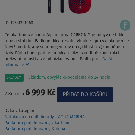
ID: 12351391060
Celokarbonové pádlo Aquamarina CARBON Y je nebývale lehké,
tuhé a stabilní. Pádlo je díky rozsahu vhodné i pro vysoké jezdce.
Navrženo tak, aby snadno generovalo rychlost a výkon během
jízdy. Pádlo hned padne do ruky a díky dvoudílné konstrukci
překvapí tuhostí a velmi nízkou vahou. Pádlo pro…
Další
informace
Skladem, obvykle expedujeme do 24 hodin.
SKLADEM
6 999 Kč
Vaše cena
Další v kategorii:
Nafukovací paddleboardy - AQUA MARINA
Pádla pro paddleboardy z karbonu
Pádla pro paddleboardy 3-dílná