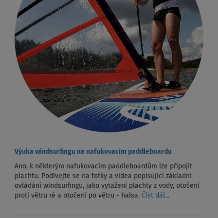
Výuka windsurfingu na nafukovacím paddleboardu
Ano, k některým nafukovacím paddleboardům lze připojit
plachtu. Podívejte se na fotky a videa popisující základní
ovládání windsurfingu, jako vytažení plachty z vody, otočení
proti větru ré a otočení po větru - halsa.
Číst dál...