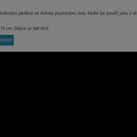
íkovým pádlem se dvěma plastovými listy. Pádlo lze použít jako 3-díl
15 cm. Objem je 366 litrů.
INDSUP