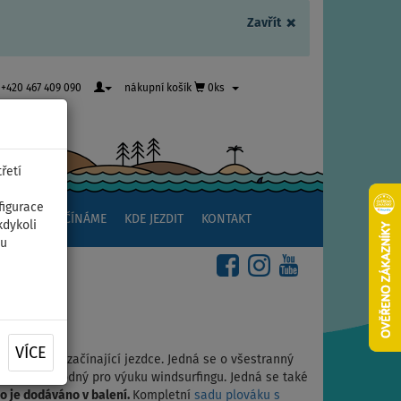
×
Zavřít
+420 467 409 090
nákupní košík
0ks
řetí
figurace
NSTVÍ
ZAČÍNÁME
KDE JEZDIT
KONTAKT
kdykoli
ou
UP
VÍCE
 i kajak
pro začínající jezdce. Jedná se o všestranný
tabilitu. Vhodný pro výuku windsurfingu. Jedná se také
lo je dodáváno v balení.
Kompletní
sadu plováku s