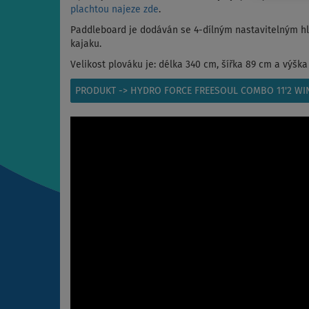
plachtou najeze zde
.
Paddleboard je dodáván se 4-dílným nastavitelným hlin
kajaku.
Velikost plováku je: délka 340 cm, šířka 89 cm a výška 
PRODUKT -> HYDRO FORCE FREESOUL COMBO 11'2 W