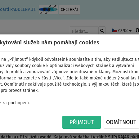
leboard PADDLENAUT!
CHCI HRÁT
CZ/Kč
skytování služeb nám pomáhají cookies
 na „Přijmout“ kdykoli odvolatelně souhlasíte s tím, aby Padlujte.cz a t
užívaly soubory cookie k optimalizaci webových stránek a vytváření
kých profilů a zobrazování zájmově orientované reklamy. Možnosti kon
AKY
ČLUNY A MOTORY
PÁDLA
PLACHTY
OBLEČENÍ
PŘÍSLUŠE
nformace naleznete v části „Více“. Zde je také možné udělený souhlas 
. Odmítnutí neaktivuje použité technologie, s výjimkou těch, které js
pro provoz stránek.
REESOUL COMBO 11'2' WindSUP
 za pochopení.
CE FREESOUL COMBO 11'2' WindS
PŘIJMOUT
ODMÍTNOUT
a 2021 - je skvělý
velký rodinný nafukovací paddleboard, windsurfing
 jednoho jezdce až 160 kg
. Šířka 89 cm dodává plováku super velkou s
edačku a užít si jízdu vsedě. Kajaková sedačka i 4-dílné SUP/KAJAK pád