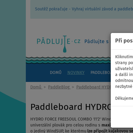
Soutěž pokračuje - Vyhraj virtuální závod a padd
Při po
Kliknutím
strany po
uživatels
DOMŮ
NOVINKY
PADDLEBOARDY
KAJ
a další i
odmítnout
nezbytné 
Domů
>
PaddleBlog
>
Paddleboard HYDRO FORCE F
Děkujeme
Paddleboard HYDRO FOR
HYDRO FORCE FREESOUL COMBO 11'2' WindSUP - novink
univerzální plovák pro celou rodinu s
maximální váhou
o jediný WindSUP, ke kterému
lze připojit kajakovou s