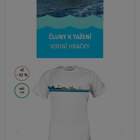
AŽ
- 32
%
NÁŠ
TIP