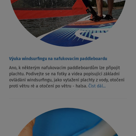
Výuka windsurfingu na nafukovacím paddleboardu
Ano, k některým nafukovacím paddleboardům lze připojit
plachtu. Podívejte se na fotky a videa popisující základní
ovládání windsurfingu, jako vytažení plachty z vody, otočení
proti větru ré a otočení po větru - halsa.
Číst dál...