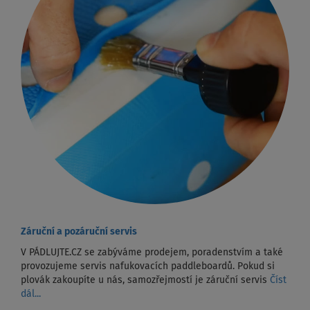
Záruční a pozáruční servis
V PÁDLUJTE.CZ se zabýváme prodejem, poradenstvím a také
provozujeme servis nafukovacích paddleboardů. Pokud si
plovák zakoupíte u nás, samozřejmostí je záruční servis
Číst
dál...