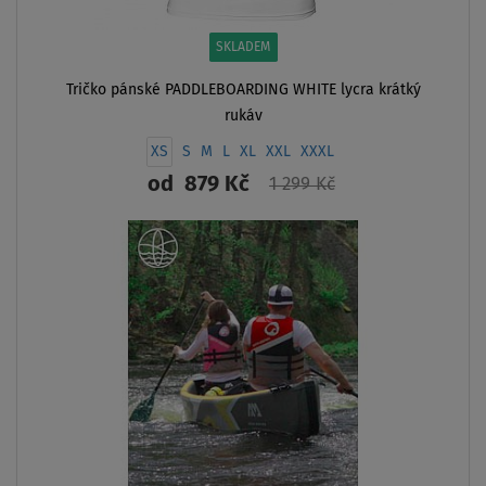
SKLADEM
Tričko pánské PADDLEBOARDING WHITE lycra krátký
rukáv
XS
S
M
L
XL
XXL
XXXL
od
879 Kč
1 299 Kč
ZOBRAZIT
- 