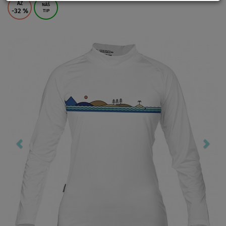
AŽ
NÁŠ
-32
%
TIP
Previous
Nex