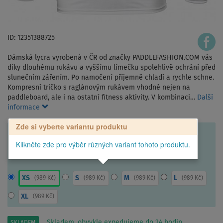
ID: 12351388725
Dámská lycra vyrobená v ČR od značky PADDLEFASHION.COM vás
díky dlouhému rukávu a vyššímu límečku spolehlivě ochrání před
slunečním zářením. Po namočení příjemně chladí a rychle schne.
Kompresní tričko s raglánovým rukávem vhodné nejen na
paddleboard, ale i na ostatní fitness aktivity. V kombinaci…
Další
informace
Zde si vyberte variantu produktu
Klikněte zde pro výběr různých variant tohoto produktu.
XS
S
M
L
(
989 Kč
)
(
989 Kč
)
(
989 Kč
)
(
989 Kč
)
XL
(
989 Kč
)
Skladem, obvykle expedujeme do 24 hodin.
SKLADEM