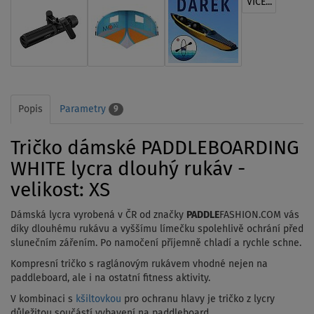
VÍCE...
Popis
Parametry
9
Tričko dámské PADDLEBOARDING
WHITE lycra dlouhý rukáv -
velikost: XS
Dámská lycra vyrobená v ČR od značky
PADDLE
FASHION.COM vás
díky dlouhému rukávu a vyššímu límečku spolehlivě ochrání před
slunečním zářením. Po namočení příjemně chladí a rychle schne.
Kompresní tričko s raglánovým rukávem vhodné nejen na
paddleboard, ale i na ostatní fitness aktivity.
V kombinaci s
kšiltovkou
pro ochranu hlavy je tričko z lycry
důležitou součástí vybavení na paddleboard.