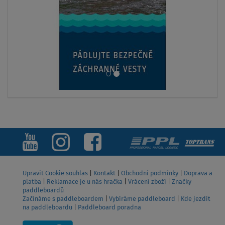
Upravit Cookie souhlas
|
Kontakt
|
Obchodní podmínky
|
Doprava a
platba
|
Reklamace je u nás hračka
|
Vrácení zboží
|
Značky
paddleboardů
Začínáme s paddleboardem
|
Vybíráme paddleboard
|
Kde jezdit
na paddleboardu
|
Paddleboard poradna