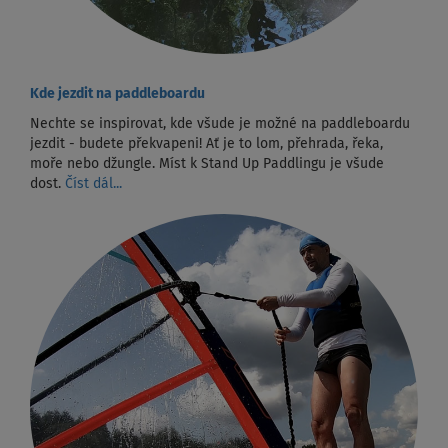
Kde jezdit na paddleboardu
Nechte se inspirovat, kde všude je možné na paddleboardu
jezdit - budete překvapeni! Ať je to lom, přehrada, řeka,
moře nebo džungle. Míst k Stand Up Paddlingu je všude
dost.
Číst dál...