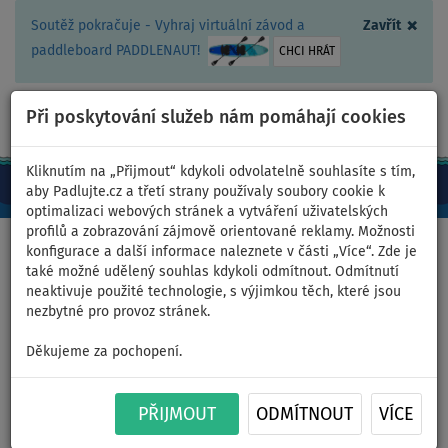
×
Soutěž pokračuje - Vyhraj virtuální závod a
Zavřít
paddleboard PADDLENAUT!
CHCI HRÁT
Při poskytování služeb nám pomáhají cookies
+420 467 409 090
0ks
CZ/Kč
Kliknutím na „Přijmout“ kdykoli odvolatelně souhlasíte s tím,
aby Padlujte.cz a třetí strany používaly soubory cookie k
optimalizaci webových stránek a vytváření uživatelských
profilů a zobrazování zájmově orientované reklamy. Možnosti
Domů
>
Oblečení
>
Trička
>
LYCRA
>
Dámská
konfigurace a další informace naleznete v části „Více“. Zde je
také možné udělený souhlas kdykoli odmítnout. Odmítnutí
neaktivuje použité technologie, s výjimkou těch, které jsou
nezbytné pro provoz stránek.
Tričko dámské
Děkujeme za pochopení.
PADDLEBOARDING WHITE lycra
dlouhý rukáv - velikost: XS
PŘIJMOUT
ODMÍTNOUT
VÍCE